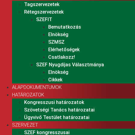
Tagszervezetek
Rétegszervezetek
SZEFIT
Bemutatkozás
Elnökség
SZMSZ
Elérhetőségek
Csatlakozz!
SZEF Nyugdíjas Választmánya
Elnökség
Cikkek
ALAPDOKUMENTUMOK
HATÁROZATOK
Kongresszusi határozatok
Szövetségi Tanács határozatai
Ügyvivő Testület határozatai
SZERVEZET
SZEF kongresszusai