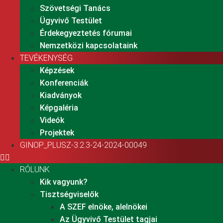
Szövetségi Tanács
Ügyvivő Testület
Érdekegyeztetés fórumai
Nemzetközi kapcsolataink
TEVÉKENYSÉG
Képzések
Konferenciák
Kiadványok
Képgaléria
Videók
Projektek
GINOP_PLUSZ-3.2.3-24-2024-00049
RÓLUNK
Kik vagyunk?
Tisztségviselők
A SZEF elnöke, alelnökei
Az Ügyvivő Testület tagjai