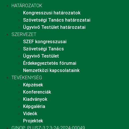
HATÁROZATOK
Kongresszusi határozatok
Szövetségi Tanács határozatai
Ügyvivő Testület határozatai
SZERVEZET
SZEF kongresszusai
Szövetségi Tanács
Ügyvivő Testület
Érdekegyeztetés fórumai
Nemzetközi kapcsolataink
TEVÉKENYSÉG
Képzések
Konferenciák
Kiadványok
Képgaléria
Videók
Projektek
GINOP_PLUSZ-3.2.3-24-2024-00049