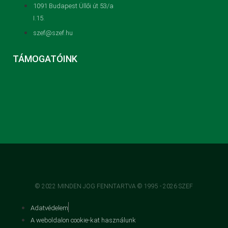
1091 Budapest Üllői út 53/a
I.15.
szef@szef.hu
TÁMOGATÓINK
© 2022 MINDEN JOG FENNTARTVA © 1995 - 2026 SZEF
Adatvédelem
A weboldalon cookie-kat használunk