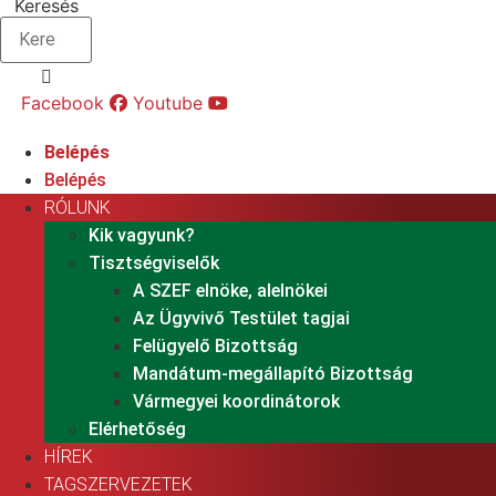
Keresés
Facebook
Youtube
Belépés
Belépés
RÓLUNK
Kik vagyunk?
Tisztségviselők
A SZEF elnöke, alelnökei
Az Ügyvivő Testület tagjai
Felügyelő Bizottság
Mandátum-megállapító Bizottság
Vármegyei koordinátorok
Elérhetőség
HÍREK
TAGSZERVEZETEK