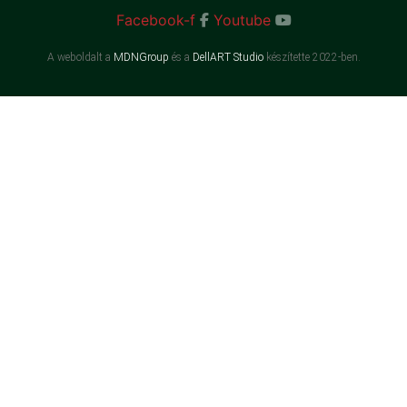
Facebook-f
Youtube
A weboldalt a
MDNGroup
és a
DellART Studio
készítette 2022-ben.