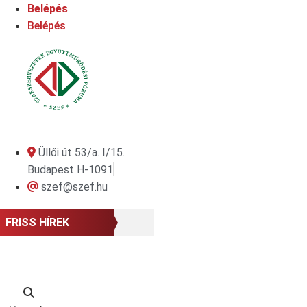
Ugrás
Belépés
a
Belépés
tartalomhoz
Üllői út 53/a. I/15.
Budapest H-1091
szef@szef.hu
FRISS HÍREK