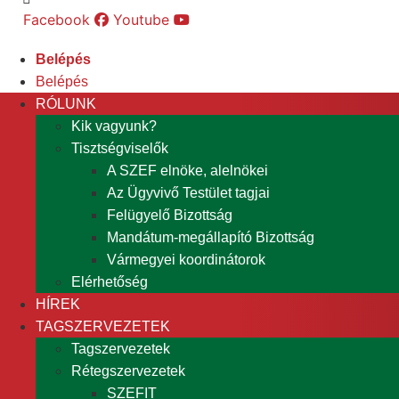
Facebook
Youtube
Belépés
Belépés
RÓLUNK
Kik vagyunk?
Tisztségviselők
A SZEF elnöke, alelnökei
Az Ügyvivő Testület tagjai
Felügyelő Bizottság
Mandátum-megállapító Bizottság
Vármegyei koordinátorok
Elérhetőség
HÍREK
TAGSZERVEZETEK
Tagszervezetek
Rétegszervezetek
SZEFIT