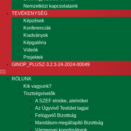
Nemzetközi kapcsolataink
TEVÉKENYSÉG
Képzések
Konferenciák
Kiadványok
Képgaléria
Videók
Projektek
GINOP_PLUSZ-3.2.3-24-2024-00049
RÓLUNK
Kik vagyunk?
Tisztségviselők
A SZEF elnöke, alelnökei
Az Ügyvivő Testület tagjai
Felügyelő Bizottság
Mandátum-megállapító Bizottság
Vármegyei koordinátorok