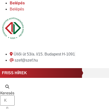
Ugrás
Belépés
a
Belépés
tartalomhoz
Üllői út 53/a. I/15. Budapest H-1091
szef@szef.hu
FRISS HÍREK
Keresés