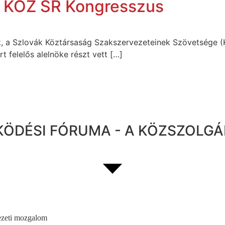
– KOZ SR Kongresszus
nk, a Szlovák Köztársaság Szakszervezeteinek Szövetsége 
 felelős alelnöke részt vett […]
ÖDÉSI FÓRUMA - A KÖZSZOLGÁ
ezeti mozgalom