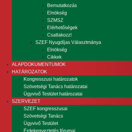
Bemutatkozás
Elnökség
SZMSZ
Elérhetőségek
Csatlakozz!
SZEF Nyugdíjas Választmánya
Elnökség
Cikkek
ALAPDOKUMENTUMOK
HATÁROZATOK
Kongresszusi határozatok
Szövetségi Tanács határozatai
Ügyvivő Testület határozatai
SZERVEZET
SZEF kongresszusai
Szövetségi Tanács
Ügyvivő Testület
Érdekegyeztetés fórumai