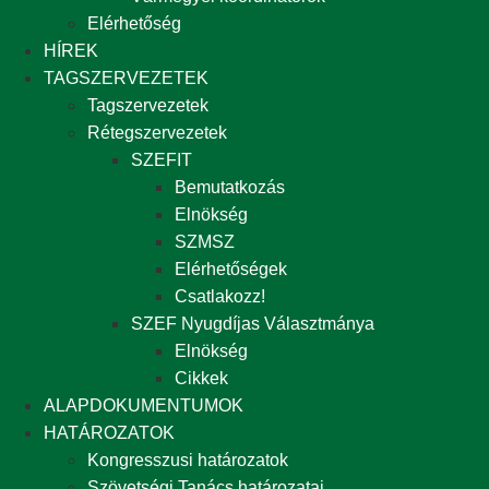
Elérhetőség
HÍREK
TAGSZERVEZETEK
Tagszervezetek
Rétegszervezetek
SZEFIT
Bemutatkozás
Elnökség
SZMSZ
Elérhetőségek
Csatlakozz!
SZEF Nyugdíjas Választmánya
Elnökség
Cikkek
ALAPDOKUMENTUMOK
HATÁROZATOK
Kongresszusi határozatok
Szövetségi Tanács határozatai