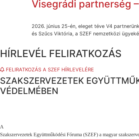
Visegrádi partnerség 
2026. június 25-én, eleget téve V4 partnerü
és Szűcs Viktória, a SZEF nemzetközi ügyekért
HÍRLEVÉL FELIRATKOZÁS
FELIRATKOZÁS A SZEF HÍRLEVELÉRE
SZAKSZERVEZETEK EGYÜTTMŰK
VÉDELMÉBEN
A
Szakszervezetek Együttműködési Fóruma (SZEF) a magyar szakszerv