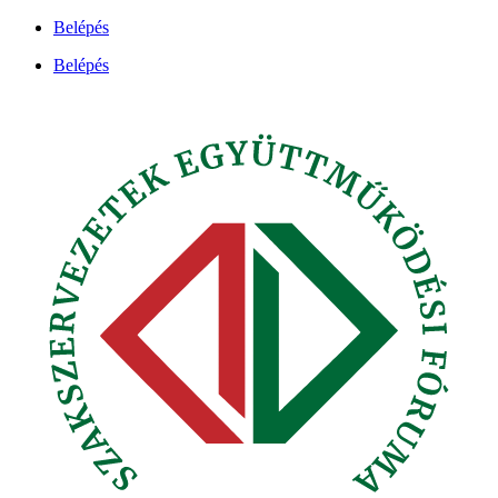
Ugrás
Belépés
a
Belépés
tartalomhoz