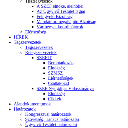
Tisztségviselők
A SZEF elnöke, alelnökei
Az Ügyvivő Testület tagjai
Felügyelő Bizottság
Mandátum-megállapító Bizottság
Vármegyei koordinátorok
Elérhetőség
HÍREK
Tagszervezetek
Tagszervezetek
Rétegszervezetek
SZEFIT
Bemutatkozás
Elnökség
SZMSZ
Elérhetőségek
Csatlakozz!
SZEF Nyugdíjas Választmánya
Elnökség
Cikkek
Alapdokumentumok
Határozatok
Kongresszusi határozatok
Szövetségi Tanács határozatai
Ügyvivő Testület határozatai