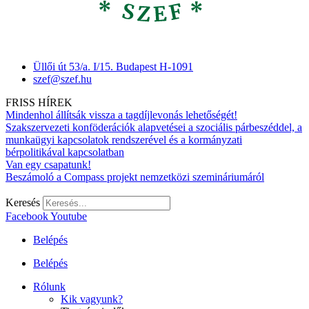
Üllői út 53/a. I/15. Budapest H-1091
szef@szef.hu
FRISS HÍREK
Mindenhol állítsák vissza a tagdíjlevonás lehetőségét!
Szakszervezeti konföderációk alapvetései a szociális párbeszéddel, a
munkaügyi kapcsolatok rendszerével és a kormányzati
bérpolitikával kapcsolatban
Van egy csapatunk!
Beszámoló a Compass projekt nemzetközi szemináriumáról
Keresés
Facebook
Youtube
Belépés
Belépés
Rólunk
Kik vagyunk?