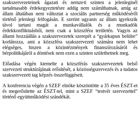
szakszervezeteinek ágazati és nemzeti szinten a jelenleginél
tartalmasabb érdekegyeztetésre addig nem számíthatnak, amíg az
állam általában nem változtat a szociális partnerség működéséről
történő jelenlegi felfogásán. E szerint ugyanis az állam igyekszik
távol tartani magát a munkavállalók és a munkadók
érdekkonfliktuásból, nem csak a közszféra területén. Vagyis az
állami hozzáállás a szakszervezetek szerepét a “gyárkapun belülre”
korlátozza, ami a közszféra szakszervezeti számára nem lehet
elégséges, hiszen a közintézmények finanszírozásáról és
bérpolitikájáról a döntések nem ezen a szinten születhetnek meg.
Előadása végén kiemelte a közszférás szakszervezetek belső
szervezeti struktúrájának erősítését, a közösségszervezés és a tudatos
szakszervezeti tag képzés összefüggéseit.
A konferencia végén a SZEF elnöke köszöntötte a 35 éves ÉSZT-et
és megerősítette az ÉSZT-tel, mint a SZEF “testvér szervezettel”
történő együttműködési szándékát.