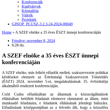
Konferenciák
Kiadványok
Képgaléria
Videók
Projektek
GINOP_PLUSZ-3.2.3-24-2024-00049
Home
»
A SZEF elnöke a 35 éves ÉSZT ünnepi konferenciáján
Frissítve:
november 8, 2024
6:28 du.
A SZEF elnöke a 35 éves ÉSZT ünnepi
konferenciáján
A SZEF elnöke, más felkért előadók mellett, szakszervezete politikai
kérdéseket elemzett az Értelmiségi Szakszervezeti Tömörülés
(ÉSZT) 2024. november 5-ei, megalakulásának 35. évfordulója
alkalmából rendezett konferenciáján.
Csóti Csaba előadásában az államnak a közszolgáltatások
ellátásában betöltött feladatait elemezve rámutatott az állam, mint
munkaadó feladataira, e feladatok ellátásának jelenlegi hiányára.
Előadásának középpontjában az a felvetés állt, hogy a közszféra