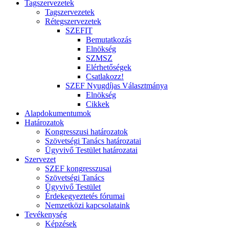
Tagszervezetek
Tagszervezetek
Rétegszervezetek
SZEFIT
Bemutatkozás
Elnökség
SZMSZ
Elérhetőségek
Csatlakozz!
SZEF Nyugdíjas Választmánya
Elnökség
Cikkek
Alapdokumentumok
Határozatok
Kongresszusi határozatok
Szövetségi Tanács határozatai
Ügyvivő Testület határozatai
Szervezet
SZEF kongresszusai
Szövetségi Tanács
Ügyvivő Testület
Érdekegyeztetés fórumai
Nemzetközi kapcsolataink
Tevékenység
Képzések