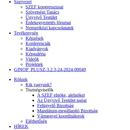
Szervezet
SZEF kongresszusai
Szövetségi Tanács
Ügyvivő Testület
Érdekegyeztetés fórumai
Nemzetközi kapcsolataink
Tevékenység
Képzések
Konferenciák
Kiadványok
Képgaléria
Videók
Projektek
GINOP_PLUSZ-3.2.3-24-2024-00049
Rólunk
Kik vagyunk?
Tisztségviselők
A SZEF elnöke, alelnökei
Az Ügyvivő Testület tagjai
Felügyelő Bizottság
Mandátum-megállapító Bizottság
Vármegyei koordinátorok
Elérhetőség
HÍREK