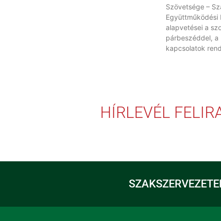
Szövetsége – Sz
Együttműködési 
alapvetései a szo
párbeszéddel, a
kapcsolatok rend
HÍRLEVÉL FELI
SZAKSZERVEZETE