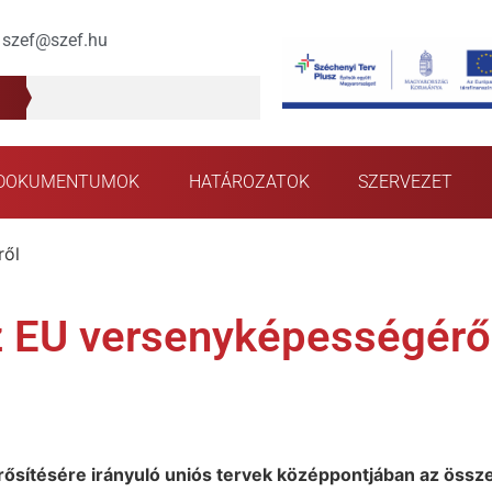
szef@szef.hu
DOKUMENTUMOK
HATÁROZATOK
SZERVEZET
ről
z EU versenyképességérő
sítésére irányuló uniós tervek középpontjában az össze