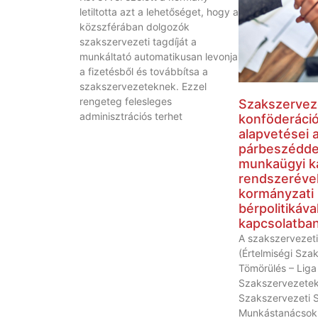
letiltotta azt a lehetőséget, hogy a
közszférában dolgozók
szakszervezeti tagdíját a
munkáltató automatikusan levonja
a fizetésből és továbbítsa a
szakszervezeteknek. Ezzel
rengeteg felesleges
Szakszervez
adminisztrációs terhet
konföderáci
alapvetései a
párbeszéddel
munkaügyi k
rendszerével
kormányzati
bérpolitikáva
kapcsolatba
A szakszervezeti
(Értelmiségi Sza
Tömörülés – Liga
Szakszervezetek
Szakszervezeti 
Munkástanácsok