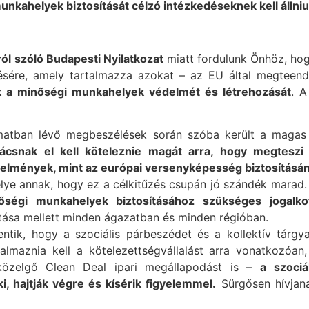
unkahelyek biztosítását célzó intézkedéseknek kell állniu
l szóló Budapesti Nyilatkozat
miatt fordulunk Önhöz, hog
sére, amely tartalmazza azokat – az EU által megteen
ák a minőségi munkahelyek védelmét és létrehozását
. A
amatban lévő megbeszélések során szóba került a maga
ácsnak el kell köteleznie magát arra, hogy megtesz
lmények, mint az európai versenyképesség biztosításá
élye annak, hogy ez a célkitűzés csupán jó szándék marad. 
őségi munkahelyek biztosításához szükséges jogalk
ása mellett minden ágazatban és minden régióban.
ntik, hogy a szociális párbeszédet és a kollektív tárg
talmaznia kell a kötelezettségvállalást arra vonatkozó
közelgő Clean Deal ipari megállapodást is –
a
szociá
i, hajtják végre és kísérik figyelemmel.
Sürgősen hívjana