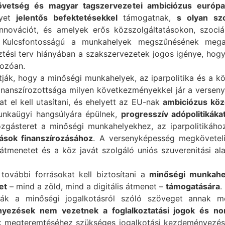
vetség és magyar tagszervezetei ambiciózus európai
lyet
jelentős befektetésekkel
támogatnak,
s olyan szo
nnovációt, és amelyek erős közszolgáltatásokon, szociá
 Kulcsfontosságú a munkahelyek megszűnésének megak
ztési terv hiányában a szakszervezetek jogos igénye, hog
kozóan.
ják, hogy a minőségi munkahelyek, az iparpolitika és a kö
finanszírozottsága milyen következményekkel jár a verse
at el kell utasítani, és ehelyett az EU-nak
ambiciózus köz
nkaügyi hangsúlyára épülnek,
progresszív adópolitikáka
ozgásteret a minőségi munkahelyekhez, az iparpolitikáh
ások finanszírozásához
. A versenyképesség megköveteli
tmenetet és a köz javát szolgáló uniós szuverenitási ala
további forrásokat kell biztosítani a
minőségi munkahel
et
– mind a zöld, mind a digitális átmenet –
támogatására
.
sák a minőségi jogalkotásról szóló szöveget annak 
ényezések nem vezetnek a foglalkoztatási jogok és n
k megteremtéséhez szükséges jogalkotási kezdeményezés