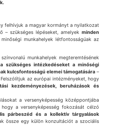
k.
y felhívjuk a magyar kormányt a nyilatkozat
dő – szükséges lépéseket, amelyek
minden
 minőségi munkahelyek létfontosságúak az
s színvonalú munkahelyek megteremtésének
i a szükséges intézkedéseket a minőségi
nak kulcsfontosságú elemei támogatására
–
Felszólítjuk az európai intézményeket, hogy
otási kezdeményezések, beruházások és
yalásokat a versenyképesség középpontjába
an, hogy a versenyképesség fokozását célzó
lis párbeszéd és a kollektív tárgyalások
k össze egy külön konzultációt a szociális