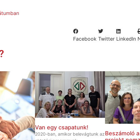
mátumban
Facebook
Twitter
LinkedIn
?
Van egy csapatunk!
Beszámoló 
2020-ban, amikor belevágtunk az
projekt nemz