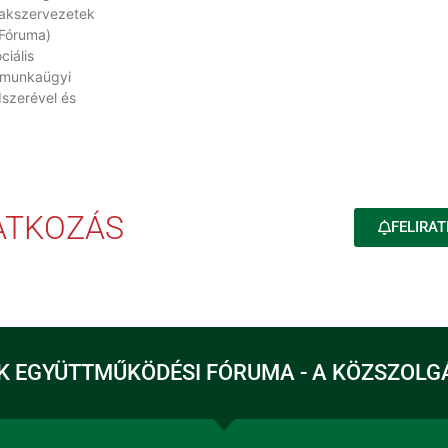
akszervezetek
Fóruma)
ciális
 munkaügyi
szerével és
RATKOZÁS
FELIRAT
K EGYÜTTMŰKÖDÉSI FÓRUMA - A KÖZSZOLG