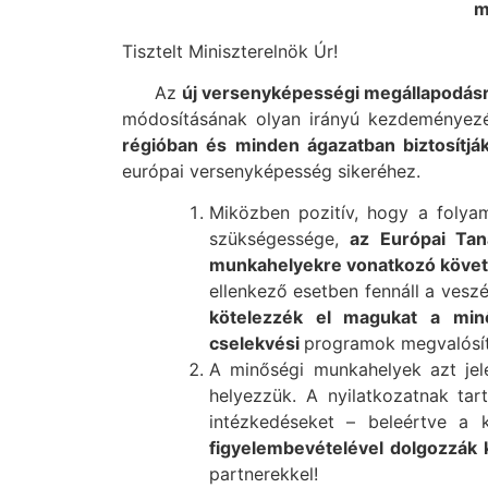
m
Tisztelt Miniszterelnök Úr!
Az
új versenyképességi megállapodásró
módosításának olyan irányú kezdeményezé
régióban és
minden ágazatban biztosítj
európai versenyképesség sikeréhez.
Miközben pozitív, hogy a foly
szükségessége,
az Európai Tan
munkahelyekre vonatkozó követe
ellenkező esetben fennáll a vesz
kötelezzék el magukat a min
cselekvési
programok megvalósít
A minőségi munkahelyek azt jele
helyezzük. A nyilatkozatnak tar
intézkedéseket – beleértve a 
figyelembevételével dolgozzák k
partnerekkel!