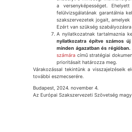
a versenyképességet. Ehelyett
felülvizsgálatának garantálnia k
szakszervezetek jogait, amelyek 
Ezért van szükség szabályozásra a
A nyilatkozatnak tartalmaznia ke
nyilatkozatra építve számos ú
minden ágazatban és régióban.
számára
című stratégiai dokumen
prioritásait határozza meg.
Várakozással tekintünk a visszajelzéseik e
további eszmecserére.
Budapest, 2024. november 4.
Az Európai Szakszervezeti Szövetség magya