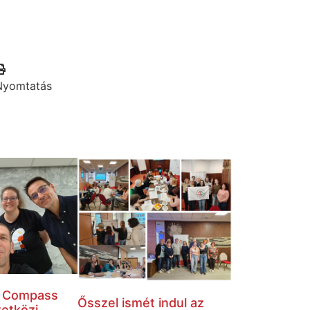
Nyomtatás
a Compass
Ősszel ismét indul az
etközi