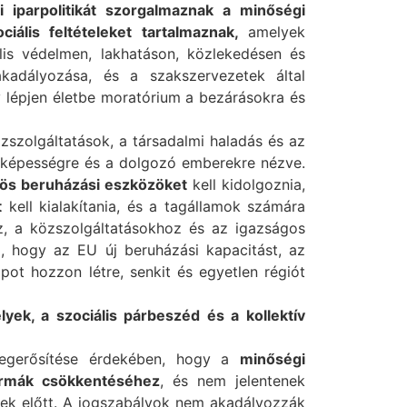
 iparpolitikát szorgalmaznak a minőségi
ciális feltételeket tartalmaznak,
amelyek
lis védelmen, lakhatáson, közlekedésen és
adályozása, és a szakszervezetek által
y lépjen életbe moratórium a bezárásokra és
zszolgáltatások, a társadalmi haladás és az
nyképességre és a dolgozó emberekre nézve.
ös beruházási eszközöket
kell kidolgoznia,
t
kell kialakítania, és a tagállamok számára
oz, a közszolgáltatásokhoz és az igazságos
, hogy az EU új beruházási kapacitást, az
pot hozzon létre, senkit és egyetlen régiót
yek, a szociális párbeszéd és a kollektív
megerősítése érdekében, hogy a
minőségi
ormák csökkentéséhez
, és nem jelentenek
ek előtt. A jogszabályok nem akadályozzák