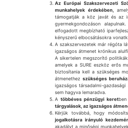
Az Európai Szakszervezeti Szö
munkahelyek érdekében,
ame
támogatják a köz javát és az i
gyermekgondozáson alapulnak.
elfogadott megbízható iparfejles
kényszerű elbocsátásokra vonat
A szakszervezetek már régóta lát
igazságos átmenet krónikus alul
A sikertelen megszorító politikák
amelyek a SURE eszköz erős mu
biztosítania kell a szükséges m
átmenethez
szükséges beruház
igazságos társadalmi-gazdasági á
sem hagyva lemaradva.
A
többéves pénzügyi keret
ben 
tárgyalások, az igazságos átmen
Kérjük továbbá, hogy módosít
jogalkotásra irányuló kezdem
akadályt a minőségi munkahelye