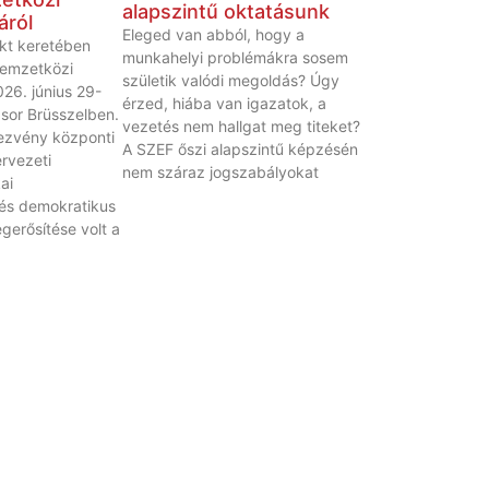
alapszintű oktatásunk
áról
Eleged van abból, hogy a
kt keretében
munkahelyi problémákra sosem
emzetközi
születik valódi megoldás? Úgy
26. június 29-
érzed, hiába van igazatok, a
 sor Brüsszelben.
vezetés nem hallgat meg titeket?
ezvény központi
A SZEF őszi alapszintű képzésén
rvezeti
nem száraz jogszabályokat
ai
és demokratikus
erősítése volt a