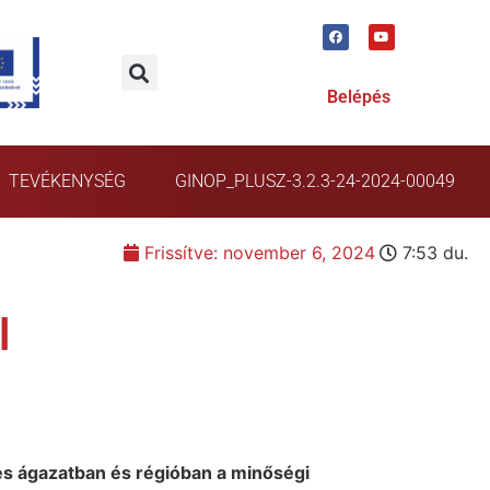
Belépés
TEVÉKENYSÉG
GINOP_PLUSZ-3.2.3-24-2024-00049
Frissítve:
november 6, 2024
7:53 du.
l
s ágazatban és régióban a minőségi