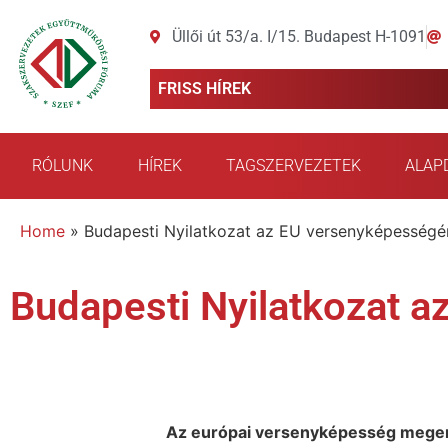
Üllői út 53/a. I/15. Budapest H-1091
FRISS HÍREK
RÓLUNK
HÍREK
TAGSZERVEZETEK
ALAP
Home
»
Budapesti Nyilatkozat az EU versenyképességé
Budapesti Nyilatkozat a
Az európai versenyképesség megerő