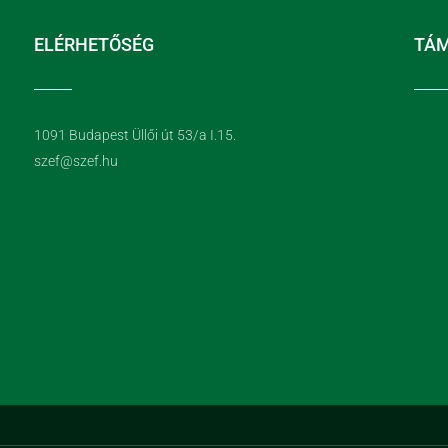
ELÉRHETŐSÉG
TÁ
1091 Budapest Üllői út 53/a I.15.
szef@szef.hu