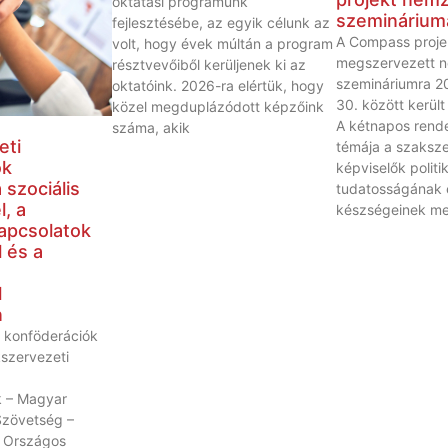
oktatási programunk
szeminárium
fejlesztésébe, az egyik célunk az
A Compass proje
volt, hogy évek múltán a program
megszervezett n
résztvevőiből kerüljenek ki az
szemináriumra 20
oktatóink. 2026-ra elértük, hogy
30. között került
közel megduplázódott képzőink
A kétnapos rend
száma, akik
eti
témája a szaksze
ók
képviselők politik
 szociális
tudatosságának 
, a
készségeinek meg
apcsolatok
 és a
l
n
 konföderációk
kszervezeti
 – Magyar
Szövetség –
 Országos