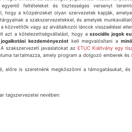
 egyenlő feltételeket és tisztességes versenyt tere
ell, hogy a közpénzeket olyan szervezetek kapják, amelye
tárgyalnak a szakszervezetekkel, és amelyek munkavállalói
 közvetítők vagy az alvállalkozói láncok visszaélései ellen
ll azt a kötelezettségvállalást, hogy a
szociális jogok eu
j jogalkotási kezdeményezést
kell megvalósítani a
minő
A szakszervezeti javaslatokat az
ETUC Kiáltvány egy tis
tuma tartalmazza, amely program a dolgozó emberek és s
lé, előre is szeretnénk megköszönni a támogatásukat, és 
r tagszervezetei nevében: