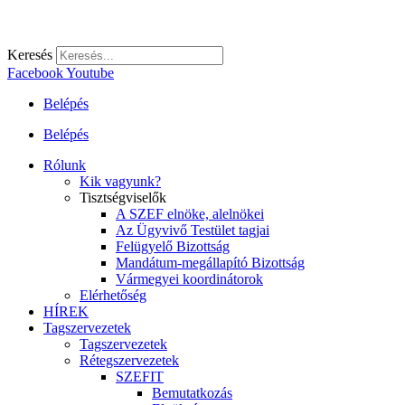
Keresés
Facebook
Youtube
Belépés
Belépés
Rólunk
Kik vagyunk?
Tisztségviselők
A SZEF elnöke, alelnökei
Az Ügyvivő Testület tagjai
Felügyelő Bizottság
Mandátum-megállapító Bizottság
Vármegyei koordinátorok
Elérhetőség
HÍREK
Tagszervezetek
Tagszervezetek
Rétegszervezetek
SZEFIT
Bemutatkozás