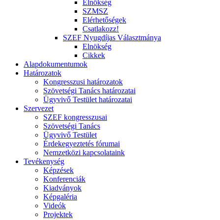
Elnökség
SZMSZ
Elérhetőségek
Csatlakozz!
SZEF Nyugdíjas Választmánya
Elnökség
Cikkek
Alapdokumentumok
Határozatok
Kongresszusi határozatok
Szövetségi Tanács határozatai
Ügyvivő Testület határozatai
Szervezet
SZEF kongresszusai
Szövetségi Tanács
Ügyvivő Testület
Érdekegyeztetés fórumai
Nemzetközi kapcsolataink
Tevékenység
Képzések
Konferenciák
Kiadványok
Képgaléria
Videók
Projektek