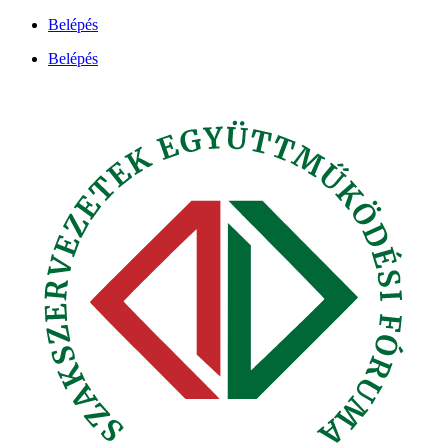
Ugrás
Belépés
a
Belépés
tartalomhoz