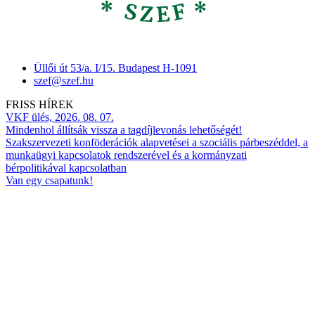
Üllői út 53/a. I/15. Budapest H-1091
szef@szef.hu
FRISS HÍREK
VKF ülés, 2026. 08. 07.
Mindenhol állítsák vissza a tagdíjlevonás lehetőségét!
Szakszervezeti konföderációk alapvetései a szociális párbeszéddel, a
munkaügyi kapcsolatok rendszerével és a kormányzati
bérpolitikával kapcsolatban
Van egy csapatunk!