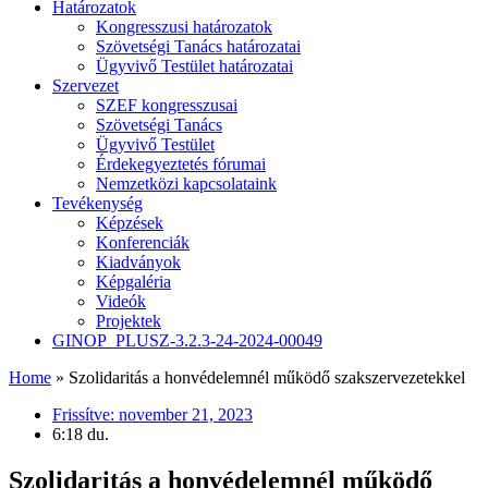
Határozatok
Kongresszusi határozatok
Szövetségi Tanács határozatai
Ügyvivő Testület határozatai
Szervezet
SZEF kongresszusai
Szövetségi Tanács
Ügyvivő Testület
Érdekegyeztetés fórumai
Nemzetközi kapcsolataink
Tevékenység
Képzések
Konferenciák
Kiadványok
Képgaléria
Videók
Projektek
GINOP_PLUSZ-3.2.3-24-2024-00049
Home
»
Szolidaritás a honvédelemnél működő szakszervezetekkel
Frissítve:
november 21, 2023
6:18 du.
Szolidaritás a honvédelemnél működő