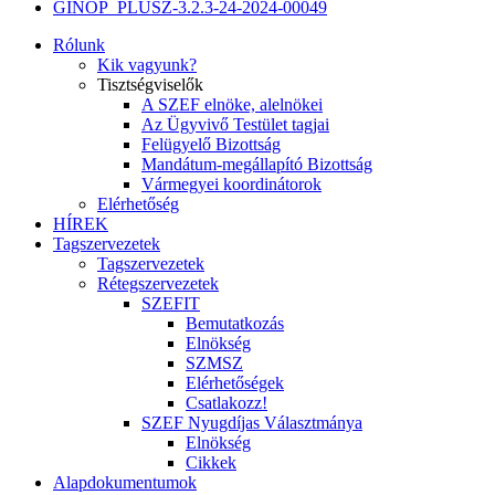
GINOP_PLUSZ-3.2.3-24-2024-00049
Rólunk
Kik vagyunk?
Tisztségviselők
A SZEF elnöke, alelnökei
Az Ügyvivő Testület tagjai
Felügyelő Bizottság
Mandátum-megállapító Bizottság
Vármegyei koordinátorok
Elérhetőség
HÍREK
Tagszervezetek
Tagszervezetek
Rétegszervezetek
SZEFIT
Bemutatkozás
Elnökség
SZMSZ
Elérhetőségek
Csatlakozz!
SZEF Nyugdíjas Választmánya
Elnökség
Cikkek
Alapdokumentumok