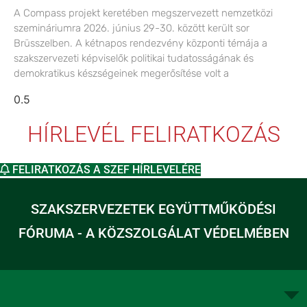
A Compass projekt keretében megszervezett nemzetközi
szemináriumra 2026. június 29-30. között került sor
Brüsszelben. A kétnapos rendezvény központi témája a
szakszervezeti képviselők politikai tudatosságának és
demokratikus készségeinek megerősítése volt a
HÍRLEVÉL FELIRATKOZÁS
FELIRATKOZÁS A SZEF HÍRLEVELÉRE
SZAKSZERVEZETEK EGYÜTTMŰKÖDÉSI
FÓRUMA - A KÖZSZOLGÁLAT VÉDELMÉBEN