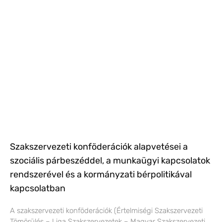
Szakszervezeti konföderációk alapvetései a
szociális párbeszéddel, a munkaügyi kapcsolatok
rendszerével és a kormányzati bérpolitikával
kapcsolatban
A szakszervezeti konföderációk (Értelmiségi Szakszervezeti
Tömörülés – Liga Szakszervezetek – Magyar Szakszervezeti