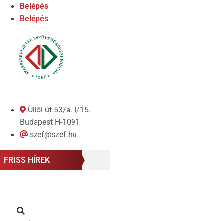
Ugrás
Belépés
a
Belépés
tartalomhoz
Üllői út 53/a. I/15.
Budapest H-1091
szef@szef.hu
FRISS HÍREK