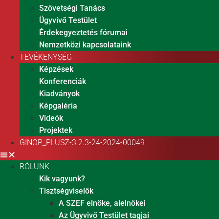
Szövetségi Tanács
Ügyvivő Testület
Érdekegyeztetés fórumai
Nemzetközi kapcsolataink
TEVÉKENYSÉG
Képzések
Konferenciák
Kiadványok
Képgaléria
Videók
Projektek
GINOP_PLUSZ-3.2.3-24-2024-00049
RÓLUNK
Kik vagyunk?
Tisztségviselők
A SZEF elnöke, alelnökei
Az Ügyvivő Testület tagjai