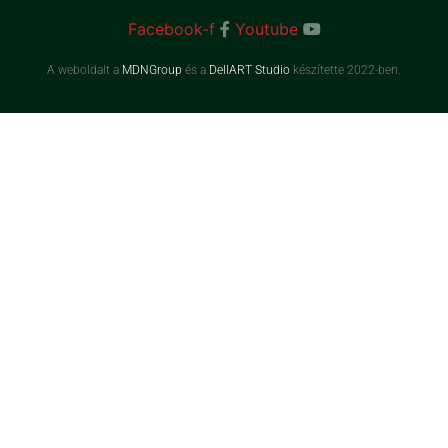
Facebook-f
Youtube
A weboldalt a
MDNGroup
és a
DellART Studio
készítette 2022-ben.