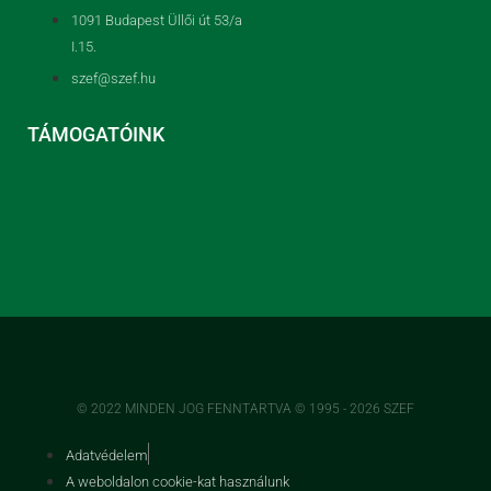
1091 Budapest Üllői út 53/a
I.15.
szef@szef.hu
TÁMOGATÓINK
© 2022 MINDEN JOG FENNTARTVA © 1995 - 2026 SZEF
Adatvédelem
A weboldalon cookie-kat használunk