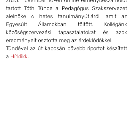
2023. november 10-én online élménybeszámolót
tartott Tóth Tünde a Pedagógus Szakszervezet
alelnöke 6 hetes tanulmányútjáról, amit az
Egyesült Államokban töltött. Kollégánk
közőségszervezési tapasztalatokat és azok
eredményeit osztotta meg az érdeklődőkkel.
Tündével az út kapcsán bővebb riportot készített
a
Hírklikk
.