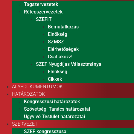
Tagszervezetek
Rétegszervezetek
SZEFIT
Bemutatkozás
Elnökség
SZMSZ
Elérhetőségek
Csatlakozz!
SZEF Nyugdíjas Választmánya
Elnökség
Cikkek
ALAPDOKUMENTUMOK
HATÁROZATOK
Kongresszusi határozatok
Szövetségi Tanács határozatai
Ügyvivő Testület határozatai
SZERVEZET
SZEF kongresszusai