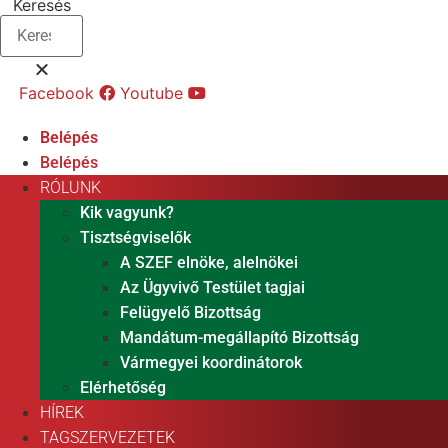
Keresés
Facebook
Youtube
Belépés
Belépés
RÓLUNK
Kik vagyunk?
Tisztségviselők
A SZEF elnöke, alelnökei
Az Ügyvivő Testület tagjai
Felügyelő Bizottság
Mandátum-megállapító Bizottság
Vármegyei koordinátorok
Elérhetőség
HÍREK
TAGSZERVEZETEK