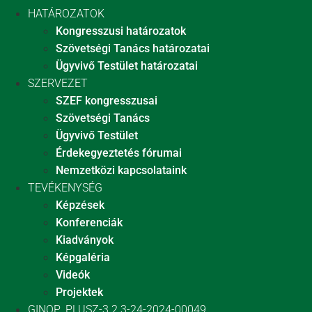
HATÁROZATOK
Kongresszusi határozatok
Szövetségi Tanács határozatai
Ügyvivő Testület határozatai
SZERVEZET
SZEF kongresszusai
Szövetségi Tanács
Ügyvivő Testület
Érdekegyeztetés fórumai
Nemzetközi kapcsolataink
TEVÉKENYSÉG
Képzések
Konferenciák
Kiadványok
Képgaléria
Videók
Projektek
GINOP_PLUSZ-3.2.3-24-2024-00049