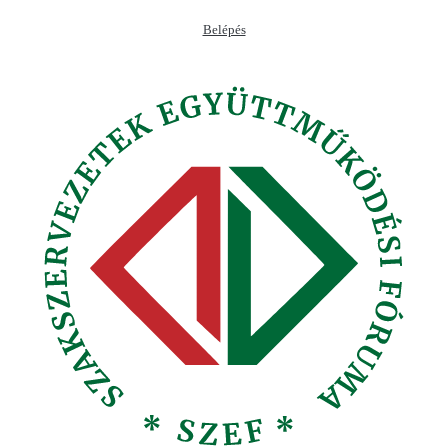
Ugrás
Belépés
a
tartalomhoz