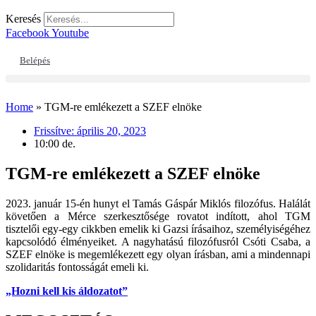
Keresés
Facebook
Youtube
Belépés
Home
»
TGM-re emlékezett a SZEF elnöke
Frissítve:
április 20, 2023
10:00 de.
TGM-re emlékezett a SZEF elnöke
2023. január 15-én hunyt el Tamás Gáspár Miklós filozófus. Halálát
követően a Mérce szerkesztősége rovatot indított, ahol TGM
tisztelői egy-egy cikkben emelik ki Gazsi írásaihoz, személyiségéhez
kapcsolódó élményeiket. A nagyhatású filozófusról Csóti Csaba, a
SZEF elnöke is megemlékezett egy olyan írásban, ami a mindennapi
szolidaritás fontosságát emeli ki.
„Hozni kell kis áldozatot”