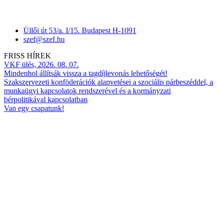
Üllői út 53/a. I/15. Budapest H-1091
szef@szef.hu
FRISS HÍREK
VKF ülés, 2026. 08. 07.
Mindenhol állítsák vissza a tagdíjlevonás lehetőségét!
Szakszervezeti konföderációk alapvetései a szociális párbeszéddel, a
munkaügyi kapcsolatok rendszerével és a kormányzati
bérpolitikával kapcsolatban
Van egy csapatunk!