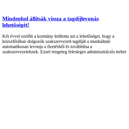
Mindenhol állítsák vissza a tagdíjlevonás
lehetőségét!
Két évvel ezelőtt a kormány letiltotta azt a lehetőséget, hogy a
közszférában dolgozók szakszervezeti tagdíját a munkáltató
automatikusan levonja a fizetésből és továbbítsa a
szakszervezeteknek. Ezzel rengeteg felesleges adminisztrációs terhet