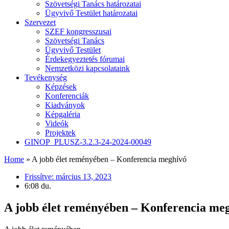
Szövetségi Tanács határozatai
Ügyvivő Testület határozatai
Szervezet
SZEF kongresszusai
Szövetségi Tanács
Ügyvivő Testület
Érdekegyeztetés fórumai
Nemzetközi kapcsolataink
Tevékenység
Képzések
Konferenciák
Kiadványok
Képgaléria
Videók
Projektek
GINOP_PLUSZ-3.2.3-24-2024-00049
Home
»
A jobb élet reményében – Konferencia meghívó
Frissítve:
március 13, 2023
6:08 du.
A jobb élet reményében – Konferencia me