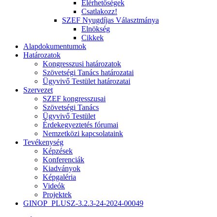
Elérhetőségek
Csatlakozz!
SZEF Nyugdíjas Választmánya
Elnökség
Cikkek
Alapdokumentumok
Határozatok
Kongresszusi határozatok
Szövetségi Tanács határozatai
Ügyvivő Testület határozatai
Szervezet
SZEF kongresszusai
Szövetségi Tanács
Ügyvivő Testület
Érdekegyeztetés fórumai
Nemzetközi kapcsolataink
Tevékenység
Képzések
Konferenciák
Kiadványok
Képgaléria
Videók
Projektek
GINOP_PLUSZ-3.2.3-24-2024-00049