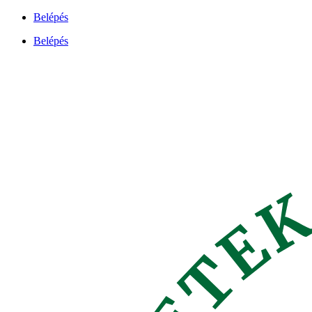
Ugrás
Belépés
a
Belépés
tartalomhoz