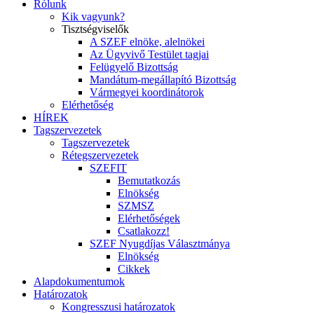
Rólunk
Kik vagyunk?
Tisztségviselők
A SZEF elnöke, alelnökei
Az Ügyvivő Testület tagjai
Felügyelő Bizottság
Mandátum-megállapító Bizottság
Vármegyei koordinátorok
Elérhetőség
HÍREK
Tagszervezetek
Tagszervezetek
Rétegszervezetek
SZEFIT
Bemutatkozás
Elnökség
SZMSZ
Elérhetőségek
Csatlakozz!
SZEF Nyugdíjas Választmánya
Elnökség
Cikkek
Alapdokumentumok
Határozatok
Kongresszusi határozatok