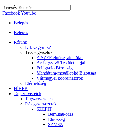
Keresés
Facebook
Youtube
Belépés
Belépés
Rólunk
Kik vagyunk?
Tisztségviselők
A SZEF elnöke, alelnökei
Az Ügyvivő Testület tagjai
Felügyelő Bizottság
Mandátum-megállapító Bizottság
Vármegyei koordinátorok
Elérhetőség
HÍREK
Tagszervezetek
Tagszervezetek
Rétegszervezetek
SZEFIT
Bemutatkozás
Elnökség
SZMSZ