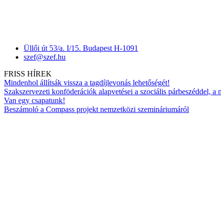
Üllői út 53/a. I/15. Budapest H-1091
szef@szef.hu
FRISS HÍREK
Mindenhol állítsák vissza a tagdíjlevonás lehetőségét!
Szakszervezeti konföderációk alapvetései a szociális párbeszéddel, a
Van egy csapatunk!
Beszámoló a Compass projekt nemzetközi szemináriumáról