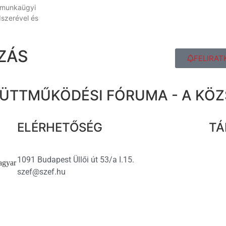
 munkaügyi
szerével és
ZÁS
FELIRAT
ÜTTMŰKÖDÉSI FÓRUMA - A KÖ
ELÉRHETŐSÉG
TÁ
1091 Budapest Üllői út 53/a I.15.
agyar
szef@szef.hu