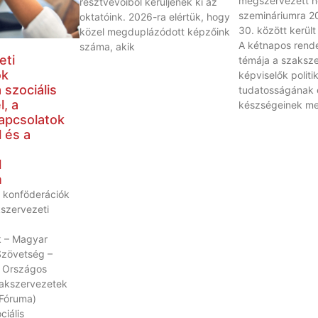
megszervezett n
résztvevőiből kerüljenek ki az
szemináriumra 20
oktatóink. 2026-ra elértük, hogy
30. között került
közel megduplázódott képzőink
A kétnapos rend
száma, akik
eti
témája a szaksze
ók
képviselők politik
 szociális
tudatosságának 
, a
készségeinek meg
apcsolatok
 és a
l
n
 konföderációk
kszervezeti
 – Magyar
Szövetség –
 Országos
akszervezetek
Fóruma)
ciális