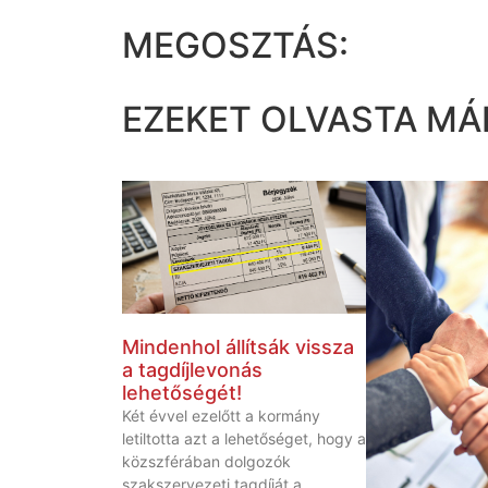
MEGOSZTÁS:
EZEKET OLVASTA MÁ
Mindenhol állítsák vissza
a tagdíjlevonás
lehetőségét!
Két évvel ezelőtt a kormány
letiltotta azt a lehetőséget, hogy a
közszférában dolgozók
szakszervezeti tagdíját a