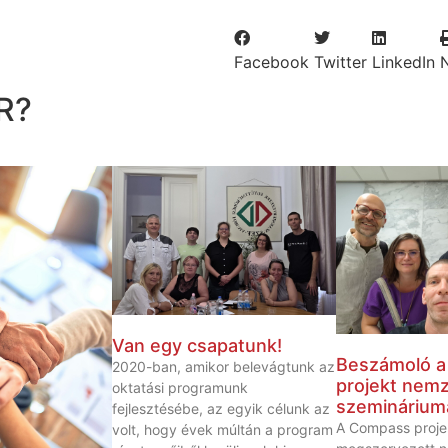
Facebook
Twitter
LinkedIn
R?
Van egy csapatunk!
Beszámoló 
2020-ban, amikor belevágtunk az
projekt nemz
oktatási programunk
szeminárium
fejlesztésébe, az egyik célunk az
A Compass proje
volt, hogy évek múltán a program