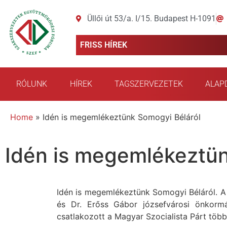
Üllői út 53/a. I/15. Budapest H-1091
FRISS HÍREK
RÓLUNK
HÍREK
TAGSZERVEZETEK
ALAP
Home
»
Idén is megemlékeztünk Somogyi Béláról
Idén is megemlékeztün
Idén is megemlékeztünk Somogyi Béláról. A 
és Dr. Erőss Gábor józsefvárosi önkorm
csatlakozott a Magyar Szocialista Párt több