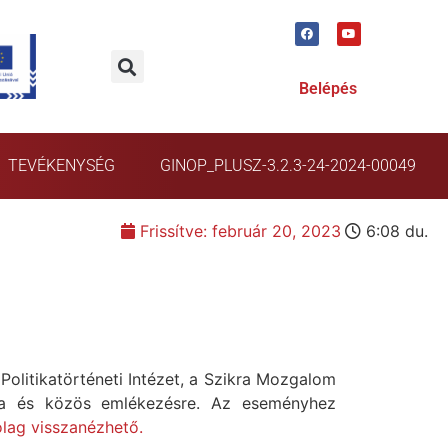
Belépés
TEVÉKENYSÉG
GINOP_PLUSZ-3.2.3-24-2024-00049
Frissítve:
február 20, 2023
6:08 du.
olitikatörténeti Intézet, a Szikra Mozgalom
sra és közös emlékezésre. Az eseményhez
lag visszanézhető.