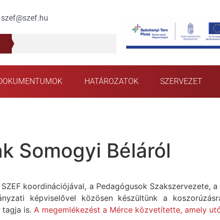
szef@szef.hu
DOKUMENTUMOK
HATÁROZATOK
SZERVEZET
k Somogyi Béláról
SZEF koordinációjával, a Pedagógusok Szakszervezete, a P
ányzati képviselővel közösen készültünk a koszorúzá
 tagja is.
A megemlékezést a Mérce közvetítette, amely utó