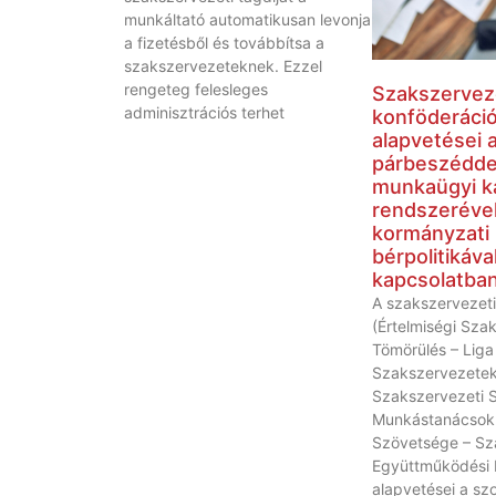
munkáltató automatikusan levonja
a fizetésből és továbbítsa a
szakszervezeteknek. Ezzel
rengeteg felesleges
Szakszervez
adminisztrációs terhet
konföderáci
alapvetései a
párbeszéddel
munkaügyi k
rendszerével
kormányzati
bérpolitikáva
kapcsolatba
A szakszervezeti
(Értelmiségi Sza
Tömörülés – Liga
Szakszervezetek
Szakszervezeti 
Munkástanácsok
Szövetsége – Sz
Együttműködési 
alapvetései a szo