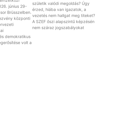
emzetközi
születik valódi megoldás? Úgy
26. június 29-
érzed, hiába van igazatok, a
 sor Brüsszelben.
vezetés nem hallgat meg titeket?
ezvény központi
A SZEF őszi alapszintű képzésén
rvezeti
nem száraz jogszabályokat
ai
és demokratikus
erősítése volt a