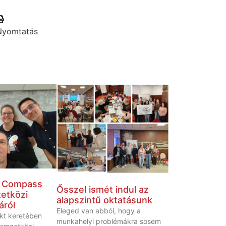
Nyomtatás
a Compass
Ősszel ismét indul az
etközi
alapszintű oktatásunk
áról
Eleged van abból, hogy a
kt keretében
munkahelyi problémákra sosem