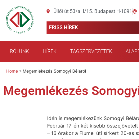
Üllői út 53/a. I/15. Budapest H-1091
FRISS HÍREK
RÓLUNK
HÍREK
TAGSZERVEZETEK
ALAP
Home
»
Megemlékezés Somogyi Béláról
Megemlékezés Somogyi 
Idén is megemlékezünk Somogyi Béláról 
Február 17-én két kisebb összejövetelt
– 16 órakor a Fiumei úti sírkert 20-as 