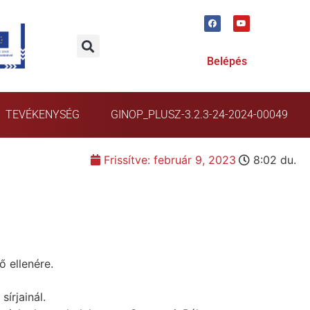
Belépés
TEVÉKENYSÉG
GINOP_PLUSZ-3.2.3-24-2024-00049
Frissítve:
február 9, 2023
8:02 du.
 ellenére.
írjainál.