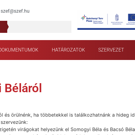
szef@szef.hu
DOKUMENTUMOK
HATÁROZATOK
SZERVEZET
Béláról
és örülnénk, ha többetekkel is találkozhatnánk a hideg idő
 szervezünk:
szigetén virágokat helyezünk el Somogyi Béla és Bacsó Béla s