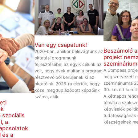
Van egy csapatunk!
Beszámoló 
2020-ban, amikor belevágtunk az
projekt nemz
oktatási programunk
szeminárium
fejlesztésébe, az egyik célunk az
A Compass proje
volt, hogy évek múltán a program
megszervezett n
résztvevőiből kerüljenek ki az
szemináriumra 20
oktatóink. 2026-ra elértük, hogy
30. között került
közel megduplázódott képzőink
A kétnapos rend
száma, akik
eti
témája a szaksze
ók
képviselők politik
 szociális
tudatosságának 
, a
készségeinek meg
apcsolatok
 és a