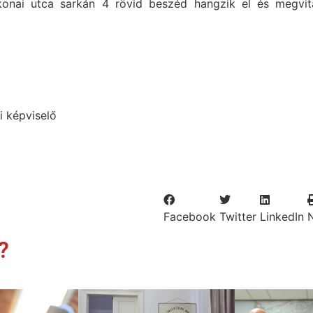
onai utca sarkán 4 rövid beszéd hangzik el és megvit
i képviselő
Facebook
Twitter
LinkedIn
?