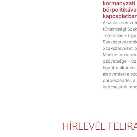
kormányzati
bérpolitikáva
kapcsolatba
A szakszervezeti
(Értelmiségi Sza
Tömörülés – Liga
Szakszervezetek
Szakszervezeti 
Munkástanácsok
Szövetsége – Sz
Együttműködési 
alapvetései a szo
párbeszéddel, a
kapcsolatok rend
HÍRLEVÉL FELI