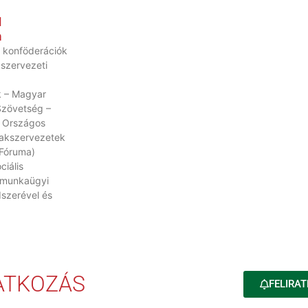
l
n
 konföderációk
kszervezeti
 – Magyar
Szövetség –
 Országos
akszervezetek
Fóruma)
ciális
 munkaügyi
szerével és
RATKOZÁS
FELIRAT