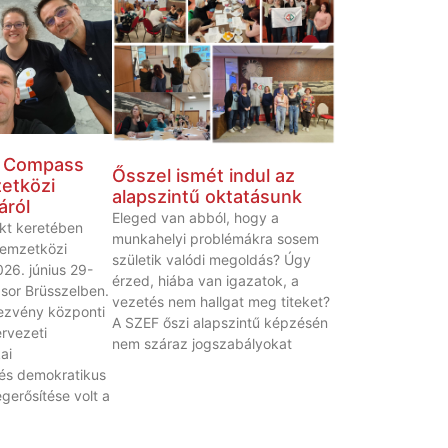
a Compass
Ősszel ismét indul az
etközi
alapszintű oktatásunk
áról
Eleged van abból, hogy a
kt keretében
munkahelyi problémákra sosem
emzetközi
születik valódi megoldás? Úgy
26. június 29-
érzed, hiába van igazatok, a
 sor Brüsszelben.
vezetés nem hallgat meg titeket?
ezvény központi
A SZEF őszi alapszintű képzésén
rvezeti
nem száraz jogszabályokat
ai
és demokratikus
erősítése volt a