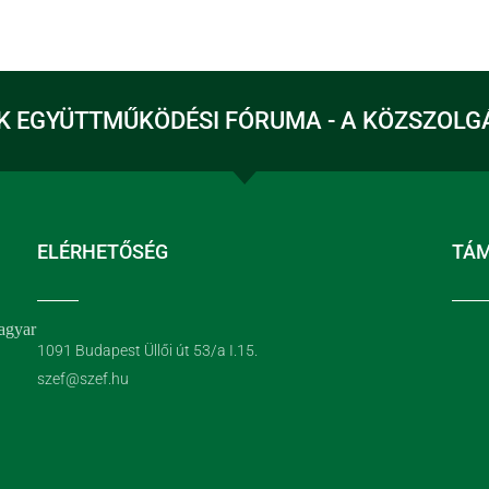
K EGYÜTTMŰKÖDÉSI FÓRUMA - A KÖZSZOLG
ELÉRHETŐSÉG
TÁ
agyar
1091 Budapest Üllői út 53/a I.15.
szef@szef.hu