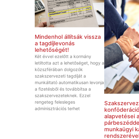
Mindenhol állítsák vissza
a tagdíjlevonás
lehetőségét!
Két évvel ezelőtt a kormány
letiltotta azt a lehetőséget, hogy a
közszférában dolgozók
szakszervezeti tagdíját a
munkáltató automatikusan levonja
a fizetésből és továbbítsa a
szakszervezeteknek. Ezzel
rengeteg felesleges
Szakszervez
adminisztrációs terhet
konföderáci
alapvetései a
párbeszéddel
munkaügyi k
rendszerével