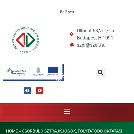
Belépés
Üllői út 53/a. I/15.
Budapest H-1091
szef@szef.hu
HOME
»
CSORBULÓ SZTRÁJKJOGOK, FOLYTATÓDÓ OKTATÁSI