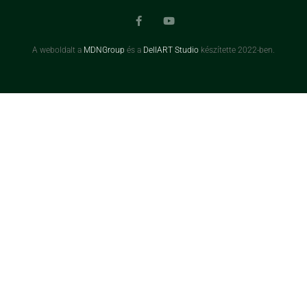
A weboldalt a
MDNGroup
és a
DellART Studio
készítette 2022-ben.