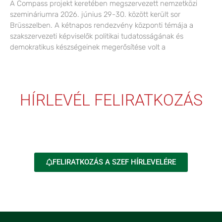
A Compass projekt keretében megszervezett nemzetközi
szemináriumra 2026. június 29-30. között került sor
Brüsszelben. A kétnapos rendezvény központi témája a
szakszervezeti képviselők politikai tudatosságának és
demokratikus készségeinek megerősítése volt a
HÍRLEVÉL FELIRATKOZÁS
FELIRATKOZÁS A SZEF HÍRLEVELÉRE