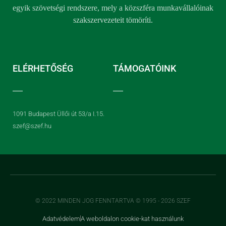
egyik szövetségi rendszere, mely a közszféra munkavállalóinak
szakszervezeteit tömöríti.
ELÉRHETŐSÉG
TÁMOGATÓINK
1091 Budapest Üllői út 53/a I.15.
szef@szef.hu
© 2022 MINDEN JOG FENNTARTVA © 1995 - 2026 SZEF
Adatvédelem
A weboldalon cookie-kat használunk