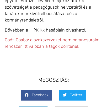
együtt, és közös levélben tájékoztattuk a
szövetséget a pedagógusok helyzetéről és a
tanárok rendkívüli elbocsátását célzó
kormányrendeletről.
Bővebben a HírKlikk hasábjain olvasható:
Csóti Csaba: a szakszervezet nem parancsuralmi
rendszer, itt valóban a tagok döntenek
MEGOSZTÁS:
Facebook
Twitter