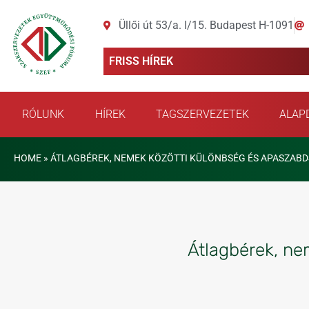
Üllői út 53/a. I/15. Budapest H-1091
FRISS HÍREK
RÓLUNK
HÍREK
TAGSZERVEZETEK
ALAP
HOME
»
ÁTLAGBÉREK, NEMEK KÖZÖTTI KÜLÖNBSÉG ÉS APASZABDS
Átlagbérek, ne