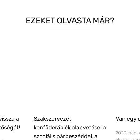
EZEKET OLVASTA MÁR?
vissza a
Szakszervezeti
Van egy 
tőségét!
konföderációk alapvetései a
2020-ban, 
szociális párbeszéddel, a
oktatási pr