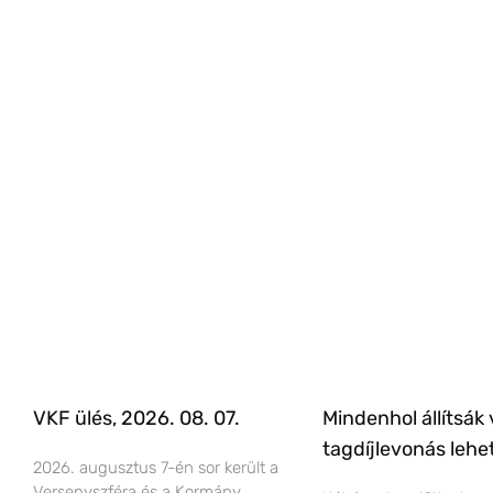
VKF ülés, 2026. 08. 07.
Mindenhol állítsák 
tagdíjlevonás lehe
2026. augusztus 7-én sor került a
Versenyszféra és a Kormány