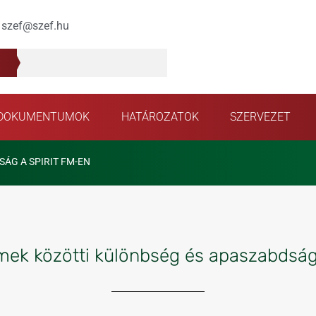
szef@szef.hu
DOKUMENTUMOK
HATÁROZATOK
SZERVEZET
ÁG A SPIRIT FM-EN
mek közötti különbség és apaszabdság