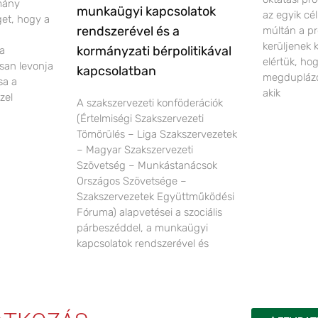
rmány
munkaügyi kapcsolatok
az egyik cé
éget, hogy a
rendszerével és a
múltán a pr
kerüljenek 
kormányzati bérpolitikával
 a
elértük, ho
san levonja
kapcsolatban
megduplázó
sa a
akik
zel
A szakszervezeti konföderációk
(Értelmiségi Szakszervezeti
Tömörülés – Liga Szakszervezetek
– Magyar Szakszervezeti
Szövetség – Munkástanácsok
Országos Szövetsége –
Szakszervezetek Együttműködési
Fóruma) alapvetései a szociális
párbeszéddel, a munkaügyi
kapcsolatok rendszerével és