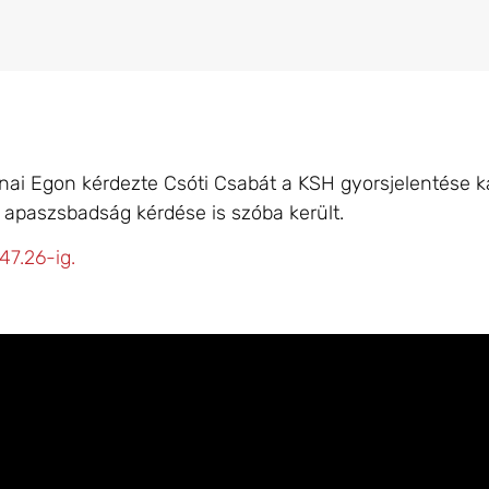
ai Egon kérdezte Csóti Csabát a KSH gyorsjelentése ka
 apaszsbadság kérdése is szóba került.
47.26-ig.