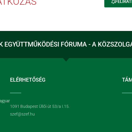
RATKOZÁS
FELIRAT
K EGYÜTTMŰKÖDÉSI FÓRUMA - A KÖZSZOLG
ELÉRHETŐSÉG
TÁ
agyar
1091 Budapest Üllői út 53/a I.15.
szef@szef.hu