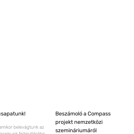
csapatunk!
Beszámoló a Compass
projekt nemzetközi
amikor belevágtunk az
szemináriumáról
ogramunk fejlesztésébe,