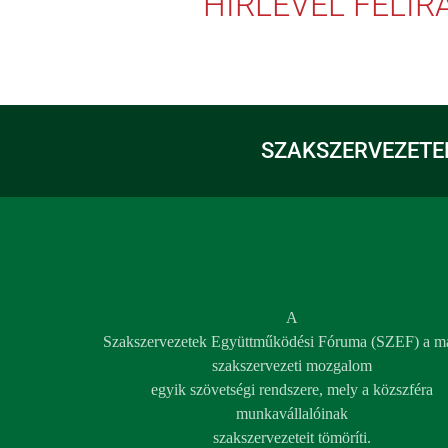
HÍRLEVÉL FELI
SZAKSZERVEZETE
A
Szakszervezetek Együttműködési Fóruma (SZEF) a m
szakszervezeti mozgalom
egyik szövetségi rendszere, mely a közszféra
munkavállalóinak
szakszervezeteit tömöríti.