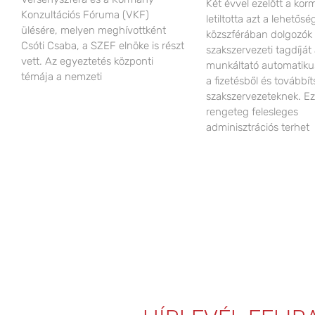
Két évvel ezelőtt a ko
Konzultációs Fóruma (VKF)
letiltotta azt a lehetős
ülésére, melyen meghívottként
közszférában dolgozók
Csóti Csaba, a SZEF elnöke is részt
szakszervezeti tagdíját
vett. Az egyeztetés központi
munkáltató automatiku
témája a nemzeti
a fizetésből és továbbít
szakszervezeteknek. Ez
rengeteg felesleges
adminisztrációs terhet