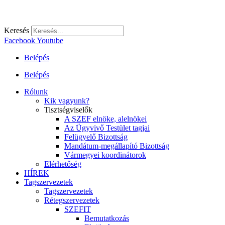
Keresés
Facebook
Youtube
Belépés
Belépés
Rólunk
Kik vagyunk?
Tisztségviselők
A SZEF elnöke, alelnökei
Az Ügyvivő Testület tagjai
Felügyelő Bizottság
Mandátum-megállapító Bizottság
Vármegyei koordinátorok
Elérhetőség
HÍREK
Tagszervezetek
Tagszervezetek
Rétegszervezetek
SZEFIT
Bemutatkozás