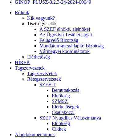
GINOP_PLUSZ-3.2.3-24-2024-00049
Rólunk
Kik vagyunk?
Tisztségviselők
A SZEF elnöke, alelnökei
Az Ügyvivő Testület tagjai
Felügyelő Bizottság
Mandátum-megállapító Bizottság
Vármegyei koordinátorok
Elérhetőség
HÍREK
Tagszervezetek
Tagszervezetek
Rétegszervezetek
SZEFIT
Bemutatkozás
Elnökség
SZMSZ
Elérhetőségek
Csatlakozz!
SZEF Nyugdíjas Választmánya
Elnökség
Cikkek
Alapdokumentumok