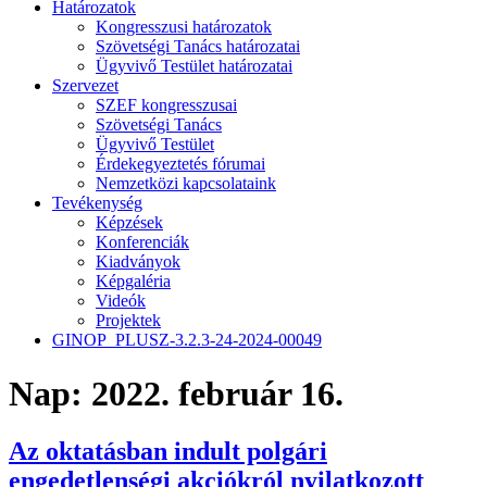
Határozatok
Kongresszusi határozatok
Szövetségi Tanács határozatai
Ügyvivő Testület határozatai
Szervezet
SZEF kongresszusai
Szövetségi Tanács
Ügyvivő Testület
Érdekegyeztetés fórumai
Nemzetközi kapcsolataink
Tevékenység
Képzések
Konferenciák
Kiadványok
Képgaléria
Videók
Projektek
GINOP_PLUSZ-3.2.3-24-2024-00049
Nap:
2022. február 16.
Az oktatásban indult polgári
engedetlenségi akciókról nyilatkozott