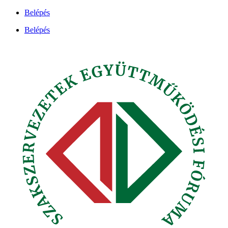
Ugrás
Belépés
a
Belépés
tartalomhoz