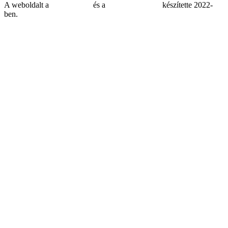
A weboldalt a
MDNGroup
és a
DellART Studio
készítette 2022-
ben.