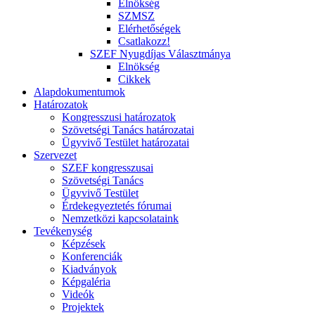
Elnökség
SZMSZ
Elérhetőségek
Csatlakozz!
SZEF Nyugdíjas Választmánya
Elnökség
Cikkek
Alapdokumentumok
Határozatok
Kongresszusi határozatok
Szövetségi Tanács határozatai
Ügyvivő Testület határozatai
Szervezet
SZEF kongresszusai
Szövetségi Tanács
Ügyvivő Testület
Érdekegyeztetés fórumai
Nemzetközi kapcsolataink
Tevékenység
Képzések
Konferenciák
Kiadványok
Képgaléria
Videók
Projektek