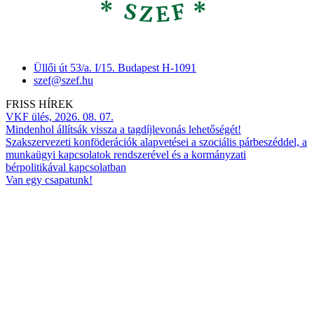
Üllői út 53/a. I/15. Budapest H-1091
szef@szef.hu
FRISS HÍREK
VKF ülés, 2026. 08. 07.
Mindenhol állítsák vissza a tagdíjlevonás lehetőségét!
Szakszervezeti konföderációk alapvetései a szociális párbeszéddel, a
munkaügyi kapcsolatok rendszerével és a kormányzati
bérpolitikával kapcsolatban
Van egy csapatunk!