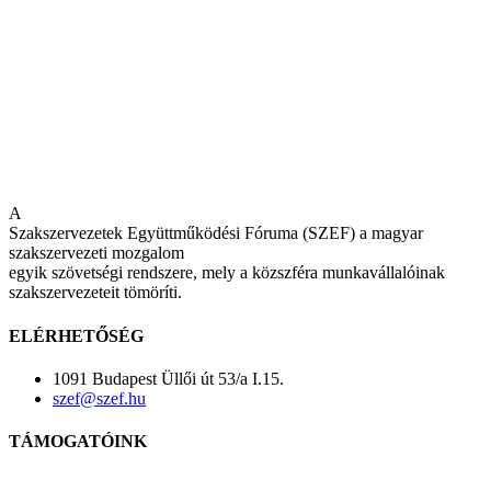
A
Szakszervezetek Együttműködési Fóruma (SZEF) a magyar
szakszervezeti mozgalom
egyik szövetségi rendszere, mely a közszféra munkavállalóinak
szakszervezeteit tömöríti.
ELÉRHETŐSÉG
1091 Budapest Üllői út 53/a I.15.
szef@szef.hu
TÁMOGATÓINK