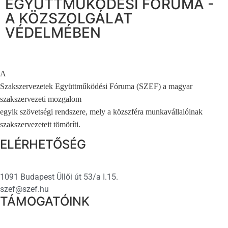
EGYÜTTMŰKÖDÉSI FÓRUMA -
A KÖZSZOLGÁLAT
VÉDELMÉBEN
A
Szakszervezetek Együttműködési Fóruma (SZEF) a magyar
szakszervezeti mozgalom
egyik szövetségi rendszere, mely a közszféra munkavállalóinak
szakszervezeteit tömöríti.
ELÉRHETŐSÉG
1091 Budapest Üllői út 53/a I.15.
szef@szef.hu
TÁMOGATÓINK