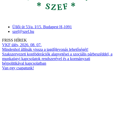
Üllői út 53/a. I/15. Budapest H-1091
szef@szef.hu
FRISS HÍREK
VKF ülés, 2026. 08. 07.
Mindenhol állítsák vissza a tagdíjlevonás lehetőségét!
Szakszervezeti konföderációk alapvetései a szociális párbeszéddel, a
munkaügyi kapcsolatok rendszerével és a kormányzati
bérpolitikával kapcsolatban
Van egy csapatunk!