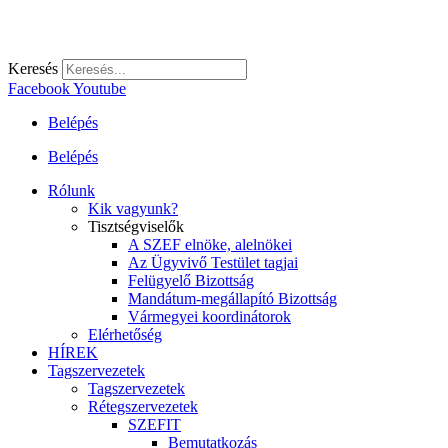
Keresés
Facebook
Youtube
Belépés
Belépés
Rólunk
Kik vagyunk?
Tisztségviselők
A SZEF elnöke, alelnökei
Az Ügyvivő Testület tagjai
Felügyelő Bizottság
Mandátum-megállapító Bizottság
Vármegyei koordinátorok
Elérhetőség
HÍREK
Tagszervezetek
Tagszervezetek
Rétegszervezetek
SZEFIT
Bemutatkozás