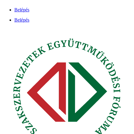
Ugrás
Belépés
a
tartalomhoz
Belépés