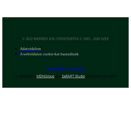
© 2022 MINDEN JOG FENNTARTVA © 1995 - 2026 SZEF
Adatvédelem
A weboldalon cookie-kat használunk
Facebook-f
Youtube
A weboldalt a
MDNGroup
és a
DellART Studio
készítette 2022-ben.