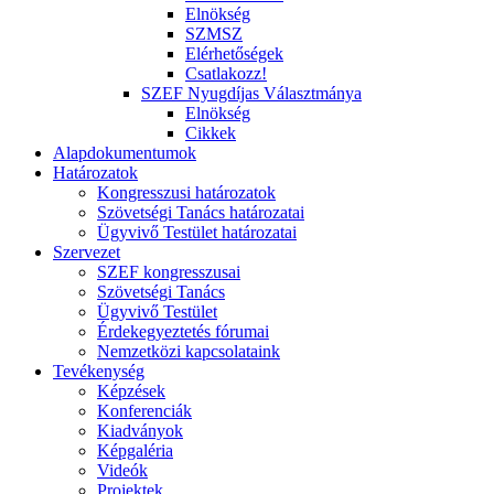
Elnökség
SZMSZ
Elérhetőségek
Csatlakozz!
SZEF Nyugdíjas Választmánya
Elnökség
Cikkek
Alapdokumentumok
Határozatok
Kongresszusi határozatok
Szövetségi Tanács határozatai
Ügyvivő Testület határozatai
Szervezet
SZEF kongresszusai
Szövetségi Tanács
Ügyvivő Testület
Érdekegyeztetés fórumai
Nemzetközi kapcsolataink
Tevékenység
Képzések
Konferenciák
Kiadványok
Képgaléria
Videók
Projektek