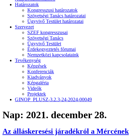
Határozatok
Kongresszusi határozatok
Szövetségi Tanács határozatai
Ügyvivő Testület határozatai
Szervezet
SZEF kongresszusai
Szövetségi Tanács
Ügyvivő Testület
Érdekegyeztetés fórumai
Nemzetközi kapcsolataink
Tevékenység
Képzések
Konferenciák
Kiadványok
Képgaléria
Videók
Projektek
GINOP_PLUSZ-3.2.3-24-2024-00049
Nap:
2021. december 28.
Az álláskeresési járadékról a Mércének