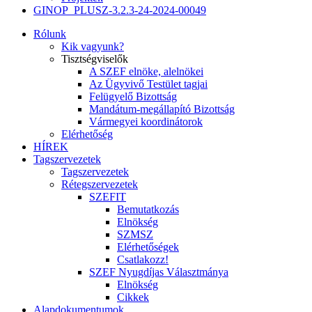
GINOP_PLUSZ-3.2.3-24-2024-00049
Rólunk
Kik vagyunk?
Tisztségviselők
A SZEF elnöke, alelnökei
Az Ügyvivő Testület tagjai
Felügyelő Bizottság
Mandátum-megállapító Bizottság
Vármegyei koordinátorok
Elérhetőség
HÍREK
Tagszervezetek
Tagszervezetek
Rétegszervezetek
SZEFIT
Bemutatkozás
Elnökség
SZMSZ
Elérhetőségek
Csatlakozz!
SZEF Nyugdíjas Választmánya
Elnökség
Cikkek
Alapdokumentumok