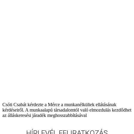
Csóti Csabát kérdezte a Mérce a munkanélküliek ellátásának
kérdéseiről. A munkaalapú társadalomtól való elmozdulás kezdődhet
az álláskeresési járadék meghosszabbításával
HÍRLEVÉL FELIRATKOZÁS