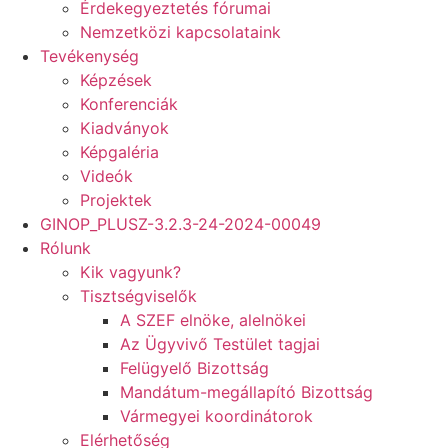
Érdekegyeztetés fórumai
Nemzetközi kapcsolataink
Tevékenység
Képzések
Konferenciák
Kiadványok
Képgaléria
Videók
Projektek
GINOP_PLUSZ-3.2.3-24-2024-00049
Rólunk
Kik vagyunk?
Tisztségviselők
A SZEF elnöke, alelnökei
Az Ügyvivő Testület tagjai
Felügyelő Bizottság
Mandátum-megállapító Bizottság
Vármegyei koordinátorok
Elérhetőség