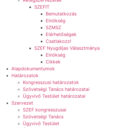
Rétegszervezetek
SZEFIT
Bemutatkozás
Elnökség
SZMSZ
Elérhetőségek
Csatlakozz!
SZEF Nyugdíjas Választmánya
Elnökség
Cikkek
Alapdokumentumok
Határozatok
Kongresszusi határozatok
Szövetségi Tanács határozatai
Ügyvivő Testület határozatai
Szervezet
SZEF kongresszusai
Szövetségi Tanács
Ügyvivő Testület