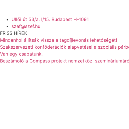
Üllői út 53/a. I/15. Budapest H-1091
szef@szef.hu
FRISS HÍREK
Mindenhol állítsák vissza a tagdíjlevonás lehetőségét!
Szakszervezeti konföderációk alapvetései a szociális pár
Van egy csapatunk!
Beszámoló a Compass projekt nemzetközi szemináriumáró