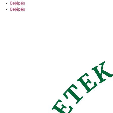
Ugrás
Belépés
a
Belépés
tartalomhoz