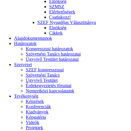
Elnökség
SZMSZ
Elérhetőségek
Csatlakozz!
SZEF Nyugdíjas Választmánya
Elnökség
Cikkek
Alapdokumentumok
Határozatok
Kongresszusi határozatok
Szövetségi Tanács határozatai
Ügyvivő Testület határozatai
Szervezet
SZEF kongresszusai
Szövetségi Tanács
Ügyvivő Testület
Érdekegyeztetés fórumai
Nemzetközi kapcsolataink
Tevékenység
Képzések
Konferenciák
Kiadványok
Képgaléria
Videók
Projektek