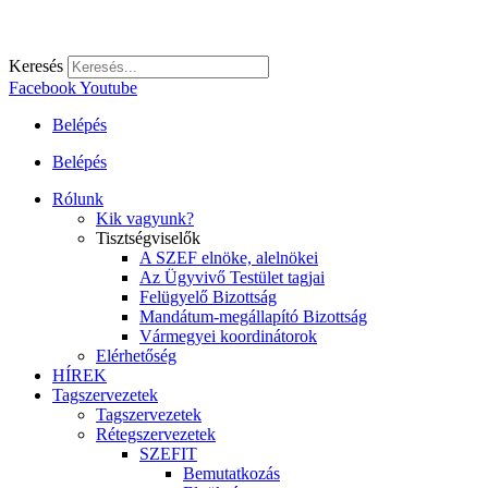
Keresés
Facebook
Youtube
Belépés
Belépés
Rólunk
Kik vagyunk?
Tisztségviselők
A SZEF elnöke, alelnökei
Az Ügyvivő Testület tagjai
Felügyelő Bizottság
Mandátum-megállapító Bizottság
Vármegyei koordinátorok
Elérhetőség
HÍREK
Tagszervezetek
Tagszervezetek
Rétegszervezetek
SZEFIT
Bemutatkozás