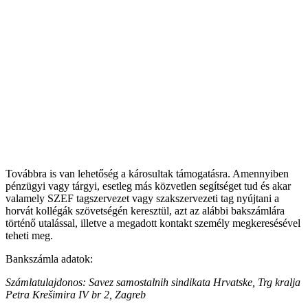
Továbbra is van lehetőség a károsultak támogatásra. Amennyiben
pénzügyi vagy tárgyi, esetleg más közvetlen segítséget tud és akar
valamely SZEF tagszervezet vagy szakszervezeti tag nyújtani a
horvát kollégák szövetségén keresztül, azt az alábbi bakszámlára
történő utalással, illetve a megadott kontakt személy megkeresésével
teheti meg.
Bankszámla adatok:
Számlatulajdonos: Savez samostalnih sindikata Hrvatske, Trg kralja
Petra Krešimira IV br 2, Zagreb