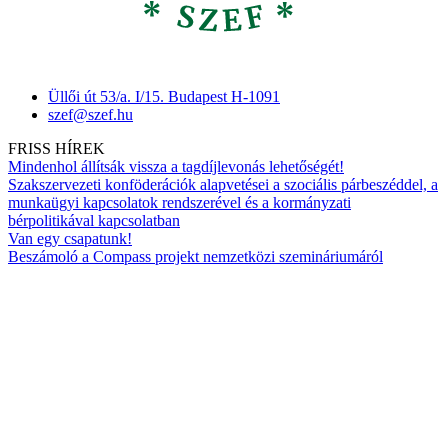
Üllői út 53/a. I/15. Budapest H-1091
szef@szef.hu
FRISS HÍREK
Mindenhol állítsák vissza a tagdíjlevonás lehetőségét!
Szakszervezeti konföderációk alapvetései a szociális párbeszéddel, a
munkaügyi kapcsolatok rendszerével és a kormányzati
bérpolitikával kapcsolatban
Van egy csapatunk!
Beszámoló a Compass projekt nemzetközi szemináriumáról