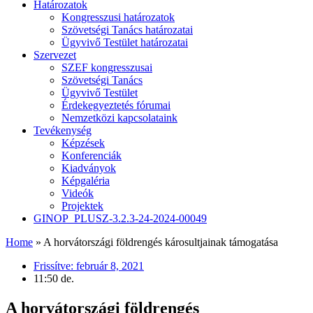
Határozatok
Kongresszusi határozatok
Szövetségi Tanács határozatai
Ügyvivő Testület határozatai
Szervezet
SZEF kongresszusai
Szövetségi Tanács
Ügyvivő Testület
Érdekegyeztetés fórumai
Nemzetközi kapcsolataink
Tevékenység
Képzések
Konferenciák
Kiadványok
Képgaléria
Videók
Projektek
GINOP_PLUSZ-3.2.3-24-2024-00049
Home
»
A horvátországi földrengés károsultjainak támogatása
Frissítve:
február 8, 2021
11:50 de.
A horvátországi földrengés