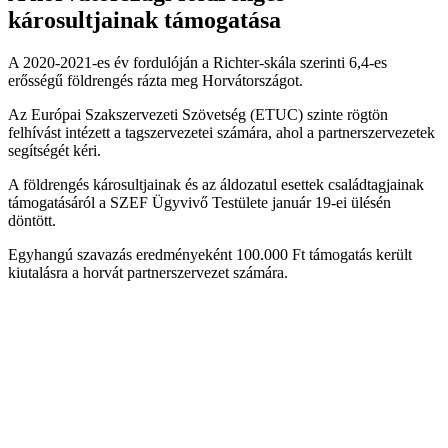
károsultjainak támogatása
A 2020-2021-es év fordulóján a Richter-skála szerinti 6,4-es
erősségű földrengés rázta meg Horvátországot.
Az Európai Szakszervezeti Szövetség (ETUC) szinte rögtön
felhívást intézett a tagszervezetei számára, ahol a partnerszervezetek
segítségét kéri.
A földrengés károsultjainak és az áldozatul esettek családtagjainak
támogatásáról a SZEF Ügyvivő Testülete január 19-ei ülésén
döntött.
Egyhangú szavazás eredményeként 100.000 Ft támogatás került
kiutalásra a horvát partnerszervezet számára.