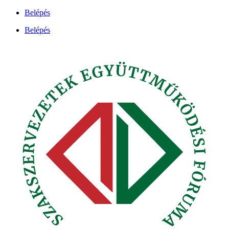
Ugrás
Belépés
a
Belépés
tartalomhoz