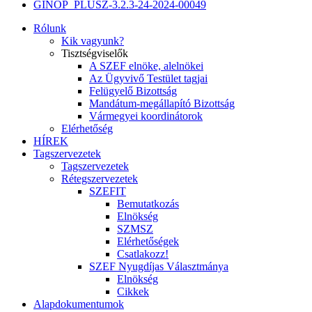
GINOP_PLUSZ-3.2.3-24-2024-00049
Rólunk
Kik vagyunk?
Tisztségviselők
A SZEF elnöke, alelnökei
Az Ügyvivő Testület tagjai
Felügyelő Bizottság
Mandátum-megállapító Bizottság
Vármegyei koordinátorok
Elérhetőség
HÍREK
Tagszervezetek
Tagszervezetek
Rétegszervezetek
SZEFIT
Bemutatkozás
Elnökség
SZMSZ
Elérhetőségek
Csatlakozz!
SZEF Nyugdíjas Választmánya
Elnökség
Cikkek
Alapdokumentumok