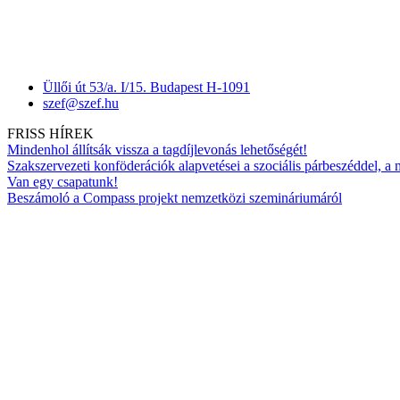
Üllői út 53/a. I/15. Budapest H-1091
szef@szef.hu
FRISS HÍREK
Mindenhol állítsák vissza a tagdíjlevonás lehetőségét!
Szakszervezeti konföderációk alapvetései a szociális párbeszéddel, a
Van egy csapatunk!
Beszámoló a Compass projekt nemzetközi szemináriumáról