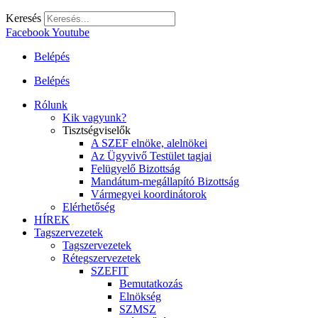
Keresés
Facebook
Youtube
Belépés
Belépés
Rólunk
Kik vagyunk?
Tisztségviselők
A SZEF elnöke, alelnökei
Az Ügyvivő Testület tagjai
Felügyelő Bizottság
Mandátum-megállapító Bizottság
Vármegyei koordinátorok
Elérhetőség
HÍREK
Tagszervezetek
Tagszervezetek
Rétegszervezetek
SZEFIT
Bemutatkozás
Elnökség
SZMSZ