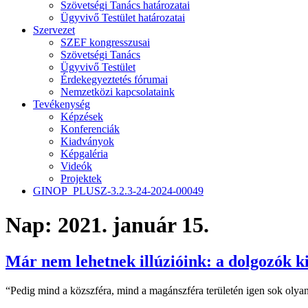
Szövetségi Tanács határozatai
Ügyvivő Testület határozatai
Szervezet
SZEF kongresszusai
Szövetségi Tanács
Ügyvivő Testület
Érdekegyeztetés fórumai
Nemzetközi kapcsolataink
Tevékenység
Képzések
Konferenciák
Kiadványok
Képgaléria
Videók
Projektek
GINOP_PLUSZ-3.2.3-24-2024-00049
Nap:
2021. január 15.
Már nem lehetnek illúzióink: a dolgozók 
“Pedig mind a közszféra, mind a magánszféra területén igen sok olyan 