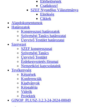
Elérhetőségek
Csatlakozz!
SZEF Nyugdíjas Választmánya
Elnökség
Cikkek
Alapdokumentumok
Határozatok
Kongresszusi határozatok
Szövetségi Tanács határozatai
Ügyvivő Testület határozatai
Szervezet
SZEF kongresszusai
Szövetségi Tanács
Ügyvivő Testület
Érdekegyeztetés fórumai
Nemzetközi kapcsolataink
Tevékenység
Képzések
Konferenciák
Kiadványok
Képgaléria
Videók
Projektek
GINOP_PLUSZ-3.2.3-24-2024-00049