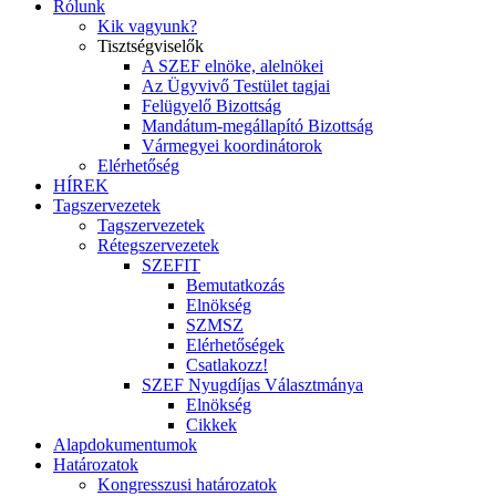
Rólunk
Kik vagyunk?
Tisztségviselők
A SZEF elnöke, alelnökei
Az Ügyvivő Testület tagjai
Felügyelő Bizottság
Mandátum-megállapító Bizottság
Vármegyei koordinátorok
Elérhetőség
HÍREK
Tagszervezetek
Tagszervezetek
Rétegszervezetek
SZEFIT
Bemutatkozás
Elnökség
SZMSZ
Elérhetőségek
Csatlakozz!
SZEF Nyugdíjas Választmánya
Elnökség
Cikkek
Alapdokumentumok
Határozatok
Kongresszusi határozatok