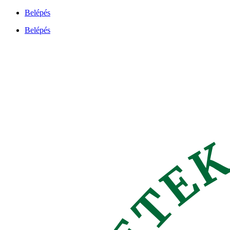
Ugrás
Belépés
a
Belépés
tartalomhoz