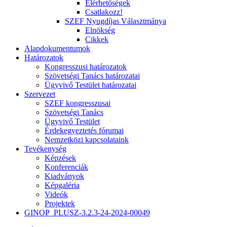
Elérhetőségek
Csatlakozz!
SZEF Nyugdíjas Választmánya
Elnökség
Cikkek
Alapdokumentumok
Határozatok
Kongresszusi határozatok
Szövetségi Tanács határozatai
Ügyvivő Testület határozatai
Szervezet
SZEF kongresszusai
Szövetségi Tanács
Ügyvivő Testület
Érdekegyeztetés fórumai
Nemzetközi kapcsolataink
Tevékenység
Képzések
Konferenciák
Kiadványok
Képgaléria
Videók
Projektek
GINOP_PLUSZ-3.2.3-24-2024-00049