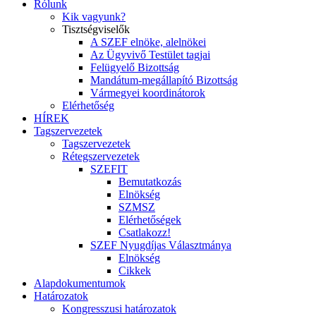
Rólunk
Kik vagyunk?
Tisztségviselők
A SZEF elnöke, alelnökei
Az Ügyvivő Testület tagjai
Felügyelő Bizottság
Mandátum-megállapító Bizottság
Vármegyei koordinátorok
Elérhetőség
HÍREK
Tagszervezetek
Tagszervezetek
Rétegszervezetek
SZEFIT
Bemutatkozás
Elnökség
SZMSZ
Elérhetőségek
Csatlakozz!
SZEF Nyugdíjas Választmánya
Elnökség
Cikkek
Alapdokumentumok
Határozatok
Kongresszusi határozatok