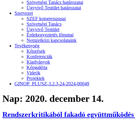
Szövetségi Tanács határozatai
Ügyvivő Testület határozatai
Szervezet
SZEF kongresszusai
Szövetségi Tanács
Ügyvivő Testület
Érdekegyeztetés fórumai
Nemzetközi kapcsolataink
Tevékenység
Képzések
Konferenciák
Kiadványok
Képgaléria
Videók
Projektek
GINOP_PLUSZ-3.2.3-24-2024-00049
Nap:
2020. december 14.
Rendszerkritikából fakadó együttműködés 