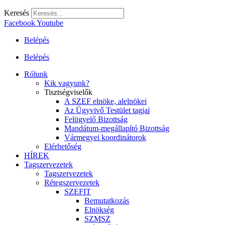
Keresés
Facebook
Youtube
Belépés
Belépés
Rólunk
Kik vagyunk?
Tisztségviselők
A SZEF elnöke, alelnökei
Az Ügyvivő Testület tagjai
Felügyelő Bizottság
Mandátum-megállapító Bizottság
Vármegyei koordinátorok
Elérhetőség
HÍREK
Tagszervezetek
Tagszervezetek
Rétegszervezetek
SZEFIT
Bemutatkozás
Elnökség
SZMSZ