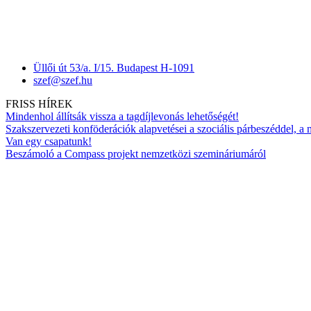
Üllői út 53/a. I/15. Budapest H-1091
szef@szef.hu
FRISS HÍREK
Mindenhol állítsák vissza a tagdíjlevonás lehetőségét!
Szakszervezeti konföderációk alapvetései a szociális párbeszéddel, a
Van egy csapatunk!
Beszámoló a Compass projekt nemzetközi szemináriumáról