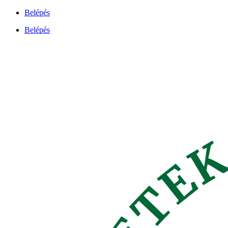
Ugrás
Belépés
a
Belépés
tartalomhoz