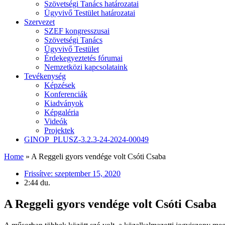
Szövetségi Tanács határozatai
Ügyvivő Testület határozatai
Szervezet
SZEF kongresszusai
Szövetségi Tanács
Ügyvivő Testület
Érdekegyeztetés fórumai
Nemzetközi kapcsolataink
Tevékenység
Képzések
Konferenciák
Kiadványok
Képgaléria
Videók
Projektek
GINOP_PLUSZ-3.2.3-24-2024-00049
Home
»
A Reggeli gyors vendége volt Csóti Csaba
Frissítve:
szeptember 15, 2020
2:44 du.
A Reggeli gyors vendége volt Csóti Csaba