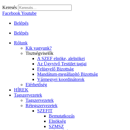
Keresés
Facebook
Youtube
Belépés
Belépés
Rólunk
Kik vagyunk?
Tisztségviselők
A SZEF elnöke, alelnökei
Az Ügyvivő Testület tagjai
Felügyelő Bizottság
Mandátum-megállapító Bizottság
Vármegyei koordinátorok
Elérhetőség
HÍREK
Tagszervezetek
Tagszervezetek
Rétegszervezetek
SZEFIT
Bemutatkozás
Elnökség
SZMSZ