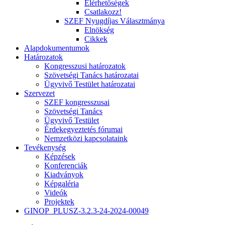
Elérhetőségek
Csatlakozz!
SZEF Nyugdíjas Választmánya
Elnökség
Cikkek
Alapdokumentumok
Határozatok
Kongresszusi határozatok
Szövetségi Tanács határozatai
Ügyvivő Testület határozatai
Szervezet
SZEF kongresszusai
Szövetségi Tanács
Ügyvivő Testület
Érdekegyeztetés fórumai
Nemzetközi kapcsolataink
Tevékenység
Képzések
Konferenciák
Kiadványok
Képgaléria
Videók
Projektek
GINOP_PLUSZ-3.2.3-24-2024-00049