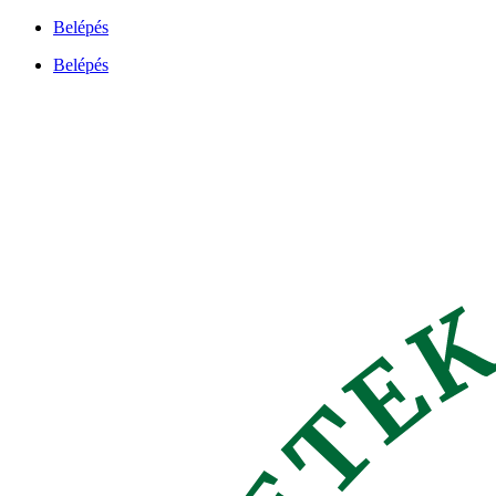
Ugrás
Belépés
a
Belépés
tartalomhoz