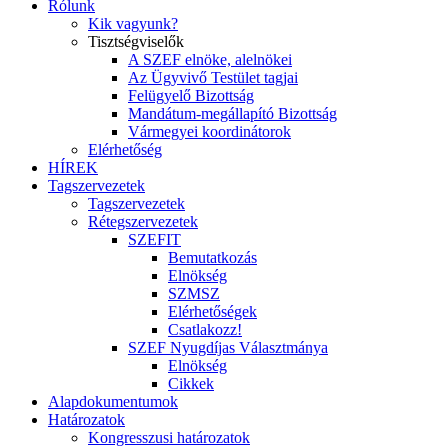
Rólunk
Kik vagyunk?
Tisztségviselők
A SZEF elnöke, alelnökei
Az Ügyvivő Testület tagjai
Felügyelő Bizottság
Mandátum-megállapító Bizottság
Vármegyei koordinátorok
Elérhetőség
HÍREK
Tagszervezetek
Tagszervezetek
Rétegszervezetek
SZEFIT
Bemutatkozás
Elnökség
SZMSZ
Elérhetőségek
Csatlakozz!
SZEF Nyugdíjas Választmánya
Elnökség
Cikkek
Alapdokumentumok
Határozatok
Kongresszusi határozatok