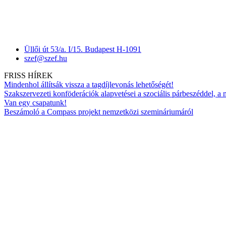
Üllői út 53/a. I/15. Budapest H-1091
szef@szef.hu
FRISS HÍREK
Mindenhol állítsák vissza a tagdíjlevonás lehetőségét!
Szakszervezeti konföderációk alapvetései a szociális párbeszéddel, a
Van egy csapatunk!
Beszámoló a Compass projekt nemzetközi szemináriumáról