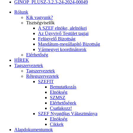
GINOP_PLUSZ-3.2.3-24-2024-00049
Rólunk
Kik vagyunk?
Tisztségviselők
A SZEF elnöke, alelnökei
Az Ügyvivő Testület tagjai
Felügyelő Bizottság
Mandátum-megállapító Bizottság
Vármegyei koordinátorok
Elérhetőség
HÍREK
Tagszervezetek
Tagszervezetek
Rétegszervezetek
SZEFIT
Bemutatkozás
Elnökség
SZMSZ
Elérhetőségek
Csatlakozz!
SZEF Nyugdíjas Választmánya
Elnökség
Cikkek
Alapdokumentumok