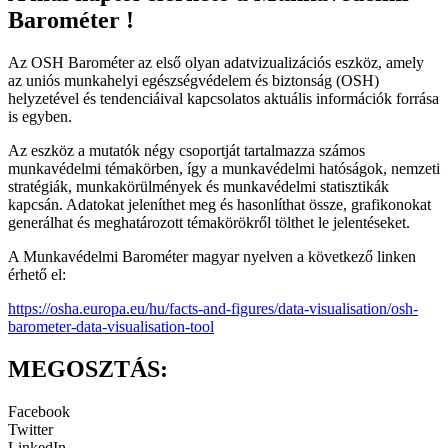
Barométer !
Az OSH Barométer az első olyan adatvizualizációs eszköz, amely
az uniós munkahelyi egészségvédelem és biztonság (OSH)
helyzetével és tendenciáival kapcsolatos aktuális információk forrása
is egyben.
Az eszköz a mutatók négy csoportját tartalmazza számos
munkavédelmi témakörben, így a munkavédelmi hatóságok, nemzeti
stratégiák, munkakörülmények és munkavédelmi statisztikák
kapcsán. Adatokat jeleníthet meg és hasonlíthat össze, grafikonokat
generálhat és meghatározott témakörökről tölthet le jelentéseket.
A Munkavédelmi Barométer magyar nyelven a következő linken
érhető el:
https://osha.europa.eu/hu/facts-and-figures/data-visualisation/osh-
barometer-data-visualisation-tool
MEGOSZTÁS:
Facebook
Twitter
LinkedIn