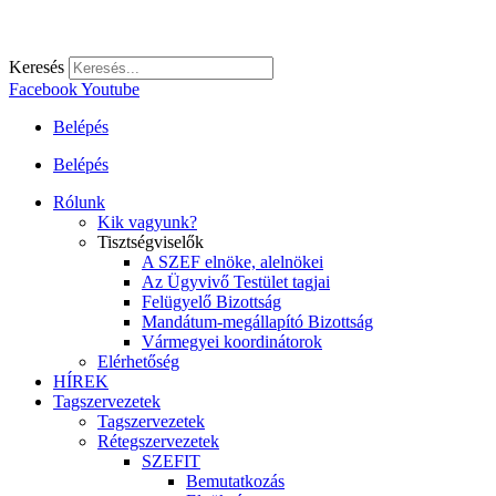
Keresés
Facebook
Youtube
Belépés
Belépés
Rólunk
Kik vagyunk?
Tisztségviselők
A SZEF elnöke, alelnökei
Az Ügyvivő Testület tagjai
Felügyelő Bizottság
Mandátum-megállapító Bizottság
Vármegyei koordinátorok
Elérhetőség
HÍREK
Tagszervezetek
Tagszervezetek
Rétegszervezetek
SZEFIT
Bemutatkozás