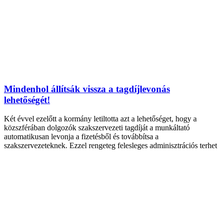
Mindenhol állítsák vissza a tagdíjlevonás
lehetőségét!
Két évvel ezelőtt a kormány letiltotta azt a lehetőséget, hogy a
közszférában dolgozók szakszervezeti tagdíját a munkáltató
automatikusan levonja a fizetésből és továbbítsa a
szakszervezeteknek. Ezzel rengeteg felesleges adminisztrációs terhet