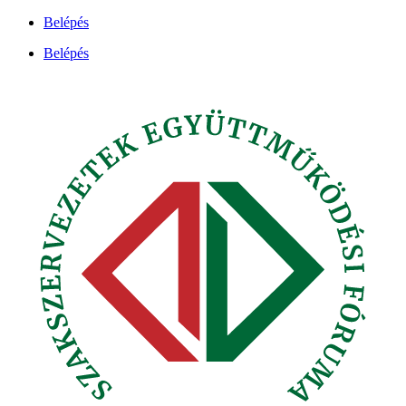
Ugrás
Belépés
a
Belépés
tartalomhoz