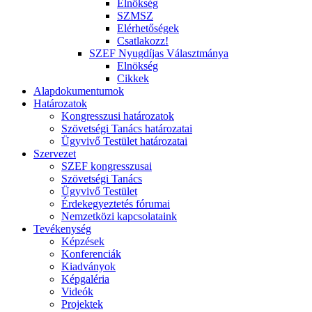
Elnökség
SZMSZ
Elérhetőségek
Csatlakozz!
SZEF Nyugdíjas Választmánya
Elnökség
Cikkek
Alapdokumentumok
Határozatok
Kongresszusi határozatok
Szövetségi Tanács határozatai
Ügyvivő Testület határozatai
Szervezet
SZEF kongresszusai
Szövetségi Tanács
Ügyvivő Testület
Érdekegyeztetés fórumai
Nemzetközi kapcsolataink
Tevékenység
Képzések
Konferenciák
Kiadványok
Képgaléria
Videók
Projektek