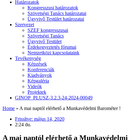
Határozatok
Kongresszusi határozatok
Szövetségi Tanács határozatai
Ügyvivő Testület határozatai
Szervezet
SZEF kongresszusai
Szövetségi Tanács
Ügyvivő Testület
Érdekegyeztetés fórumai
Nemzetközi kapcsolataink
Tevékenység
Képzések
Konferenciák
Kiadványok
Képgaléria
Videók
Projektek
GINOP_PLUSZ-3.2.3-24-2024-00049
Home
»
A mai naptól elérhető a Munkavédelmi Barométer !
Frissítve:
május 14, 2020
2:24 du.
A mai naptól elérhető a Munkavédelmi