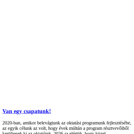
Van egy csapatunk!
2020-ban, amikor belevágtunk az oktatási programunk fejlesztésébe,
az egyik célunk az volt, hogy évek múltán a program résztvevőiből
kerüljenek ki az oktatóink. 2026-ra elértük, hogy közel