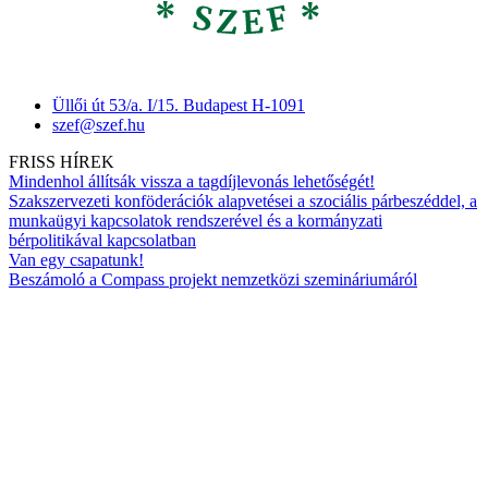
Üllői út 53/a. I/15. Budapest H-1091
szef@szef.hu
FRISS HÍREK
Mindenhol állítsák vissza a tagdíjlevonás lehetőségét!
Szakszervezeti konföderációk alapvetései a szociális párbeszéddel, a
munkaügyi kapcsolatok rendszerével és a kormányzati
bérpolitikával kapcsolatban
Van egy csapatunk!
Beszámoló a Compass projekt nemzetközi szemináriumáról