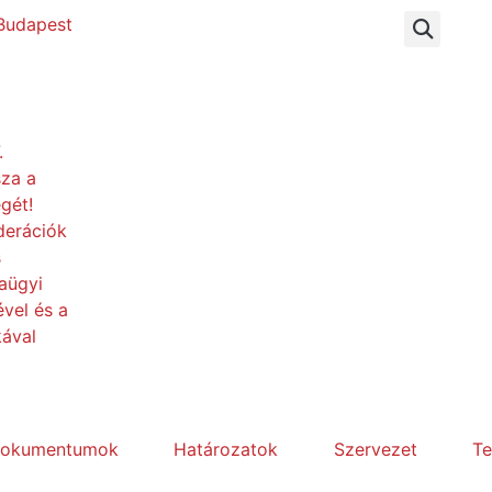
. Budapest
.
sza a
gét!
derációk
s
aügyi
vel és a
kával
dokumentumok
Határozatok
Szervezet
T