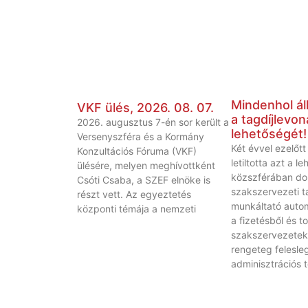
Mindenhol áll
VKF ülés, 2026. 08. 07.
a tagdíjlevon
2026. augusztus 7-én sor került a
lehetőségét!
Versenyszféra és a Kormány
Két évvel ezelőt
Konzultációs Fóruma (VKF)
letiltotta azt a l
ülésére, melyen meghívottként
közszférában do
Csóti Csaba, a SZEF elnöke is
szakszervezeti t
részt vett. Az egyeztetés
munkáltató autom
központi témája a nemzeti
a fizetésből és t
szakszervezetek
rengeteg felesle
adminisztrációs 