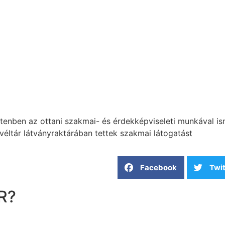
rtenben az ottani szakmai- és érdekképviseleti munkával 
evéltár látványraktárában tettek szakmai látogatást
Facebook
Twit
R?