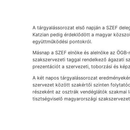
A tárgyalássorozat első napján a SZEF dele
Katzian pedig érdeklődött a magyar közszol
együttműködési pontokról.
Másnap a SZEF elnöke és alelnöke az ÖGB-n 
szakszervezeti taggal rendelkező ágazati sz
prezentációt a szervezeti, toborzási és képz
A két napos tárgyalássorozat eredményeként
szervezet között szakértői szinten folytató
részeként az osztrák vendéglátók szakmai l
tisztségviselő magyarországi szakszervezet