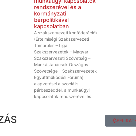
munkaügyi kapcsolatok
rendszerével és a
kormányzati
bérpolitikával
kapcsolatban
A szakszervezeti konföderációk
(Értelmiségi Szakszervezeti
Tömörülés – Liga
Szakszervezetek – Magyar
Szakszervezeti Szövetség –
Munkástanácsok Országos
Szövetsége – Szakszervezetek
Együttműködési Fóruma)
alapvetései a szociális
párbeszéddel, a munkaügyi
kapcsolatok rendszerével és
ZÁS
FELIRAT