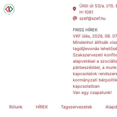
Üllői út 53/a. I/15
H-1091
szef@szef.hu
FRISS HÍREK
VKF ülés, 2026. 08. 07
Mindenhol állítsák vis
tagdíjlevonás lehetősé
Szakszervezeti konfö
alapvetései a szociáli
párbeszéddel, a munk
kapcsolatok rendszeré
kormányzati bérpoliti
kapcsolatban
Van egy csapatunk!
Rólunk
HÍREK
Tagszervezetek
Alap