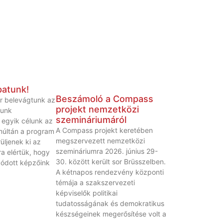
patunk!
Beszámoló a Compass
r belevágtunk az
projekt nemzetközi
munk
szemináriumáról
z egyik célunk az
A Compass projekt keretében
múltán a program
megszervezett nemzetközi
üljenek ki az
szemináriumra 2026. június 29-
ra elértük, hogy
30. között került sor Brüsszelben.
ódott képzőink
A kétnapos rendezvény központi
témája a szakszervezeti
képviselők politikai
tudatosságának és demokratikus
készségeinek megerősítése volt a