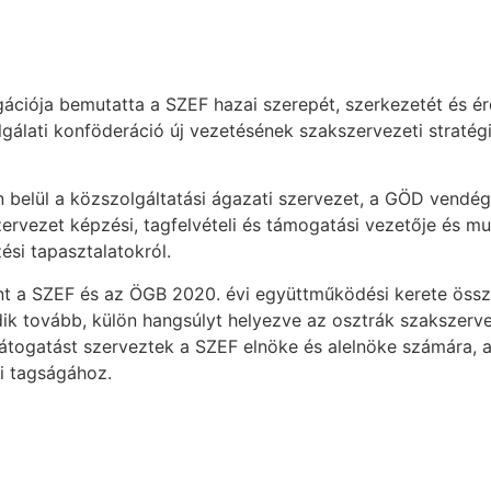
gációja bemutatta a SZEF hazai szerepét, szerkezetét és ér
gálati konföderáció új vezetésének szakszervezeti stratégi
belül a közszolgáltatási ágazati szervezet, a GÖD vendég
ervezet képzési, tagfelvételi és támogatási vezetője és m
ési tapasztalatokról.
 a SZEF és az ÖGB 2020. évi együttműködési kerete összeá
dik tovább, külön hangsúlyt helyezve az osztrák szakszerve
átogatást szerveztek a SZEF elnöke és alelnöke számára, 
i tagságához.