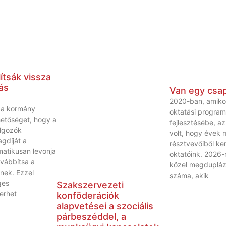
ítsák vissza
ás
Van egy csa
2020-ban, amiko
t a kormány
oktatási progra
ehetőséget, hogy a
fejlesztésébe, a
lgozók
volt, hogy évek 
agdíját a
résztvevőiből ker
atikusan levonja
oktatóink. 2026-
ovábbítsa a
közel megdupláz
nek. Ezzel
száma, akik
ges
Szakszervezeti
terhet
konföderációk
alapvetései a szociális
párbeszéddel, a