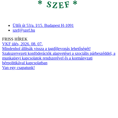
Üllői út 53/a. I/15. Budapest H-1091
szef@szef.hu
FRISS HÍREK
VKF ülés, 2026. 08. 07.
Mindenhol állítsák vissza a tagdíjlevonás lehetőségét!
Szakszervezeti konföderációk alapvetései a szociális párbeszéddel, a
munkaügyi kapcsolatok rendszerével és a kormányzati
bérpolitikával kapcsolatban
Van egy csapatunk!