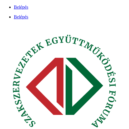
Ugrás
Belépés
a
Belépés
tartalomhoz