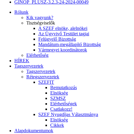
GINOP_PLUSZ-3.2.3-24-2024-00049
Rólunk
Kik vagyunk?
Tisztségviselők
A SZEF elnöke, alelnökei
Az Ügyvivő Testület tagjai
Felügyelő Bizottság
Mandátum-megállapító Bizottság
Vármegyei koordinátorok
Elérhetőség
HÍREK
Tagszervezetek
Tagszervezetek
Rétegszervezetek
SZEFIT
Bemutatkozás
Elnökség
SZMSZ
Elérhetőségek
Csatlakozz!
SZEF Nyugdíjas Választmánya
Elnökség
Cikkek
Alapdokumentumok