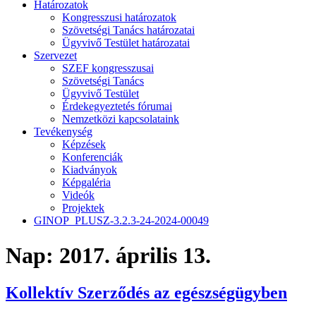
Határozatok
Kongresszusi határozatok
Szövetségi Tanács határozatai
Ügyvivő Testület határozatai
Szervezet
SZEF kongresszusai
Szövetségi Tanács
Ügyvivő Testület
Érdekegyeztetés fórumai
Nemzetközi kapcsolataink
Tevékenység
Képzések
Konferenciák
Kiadványok
Képgaléria
Videók
Projektek
GINOP_PLUSZ-3.2.3-24-2024-00049
Nap:
2017. április 13.
Kollektív Szerződés az egészségügyben