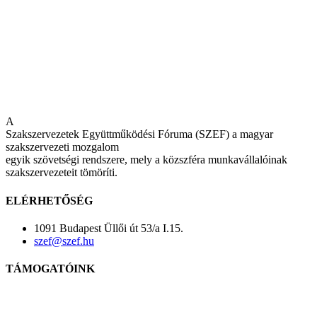
A
Szakszervezetek Együttműködési Fóruma (SZEF) a magyar
szakszervezeti mozgalom
egyik szövetségi rendszere, mely a közszféra munkavállalóinak
szakszervezeteit tömöríti.
ELÉRHETŐSÉG
1091 Budapest Üllői út 53/a I.15.
szef@szef.hu
TÁMOGATÓINK