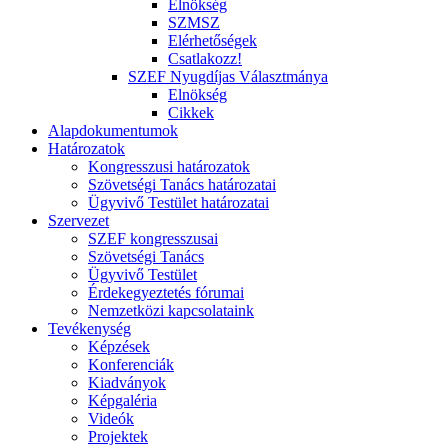
Elnökség
SZMSZ
Elérhetőségek
Csatlakozz!
SZEF Nyugdíjas Választmánya
Elnökség
Cikkek
Alapdokumentumok
Határozatok
Kongresszusi határozatok
Szövetségi Tanács határozatai
Ügyvivő Testület határozatai
Szervezet
SZEF kongresszusai
Szövetségi Tanács
Ügyvivő Testület
Érdekegyeztetés fórumai
Nemzetközi kapcsolataink
Tevékenység
Képzések
Konferenciák
Kiadványok
Képgaléria
Videók
Projektek