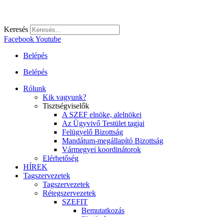
Keresés
Facebook
Youtube
Belépés
Belépés
Rólunk
Kik vagyunk?
Tisztségviselők
A SZEF elnöke, alelnökei
Az Ügyvivő Testület tagjai
Felügyelő Bizottság
Mandátum-megállapító Bizottság
Vármegyei koordinátorok
Elérhetőség
HÍREK
Tagszervezetek
Tagszervezetek
Rétegszervezetek
SZEFIT
Bemutatkozás