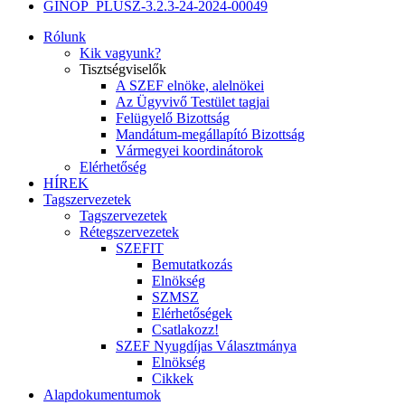
GINOP_PLUSZ-3.2.3-24-2024-00049
Rólunk
Kik vagyunk?
Tisztségviselők
A SZEF elnöke, alelnökei
Az Ügyvivő Testület tagjai
Felügyelő Bizottság
Mandátum-megállapító Bizottság
Vármegyei koordinátorok
Elérhetőség
HÍREK
Tagszervezetek
Tagszervezetek
Rétegszervezetek
SZEFIT
Bemutatkozás
Elnökség
SZMSZ
Elérhetőségek
Csatlakozz!
SZEF Nyugdíjas Választmánya
Elnökség
Cikkek
Alapdokumentumok