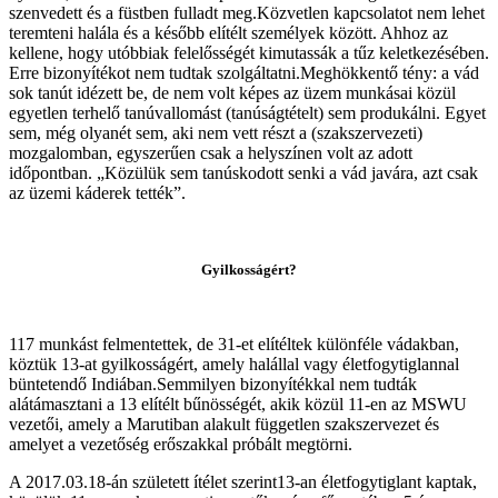
szenvedett és a füstben fulladt meg.Közvetlen kapcsolatot nem lehet
teremteni halála és a később elítélt személyek között. Ahhoz az
kellene, hogy utóbbiak felelősségét kimutassák a tűz keletkezésében.
Erre bizonyítékot nem tudtak szolgáltatni.Meghökkentő tény: a vád
sok tanút idézett be, de nem volt képes az üzem munkásai közül
egyetlen terhelő tanúvallomást (tanúságtételt) sem produkálni. Egyet
sem, még olyanét sem, aki nem vett részt a (szakszervezeti)
mozgalomban, egyszerűen csak a helyszínen volt az adott
időpontban. „Közülük sem tanúskodott senki a vád javára, azt csak
az üzemi káderek tették”.
Gyilkosságért?
117 munkást felmentettek, de 31-et elítéltek különféle vádakban,
köztük 13-at gyilkosságért, amely halállal vagy életfogytiglannal
büntetendő Indiában.Semmilyen bizonyítékkal nem tudták
alátámasztani a 13 elítélt bűnösségét, akik közül 11-en az MSWU
vezetői, amely a Marutiban alakult független szakszervezet és
amelyet a vezetőség erőszakkal próbált megtörni.
A 2017.03.18-án született ítélet szerint13-an életfogytiglant kaptak,