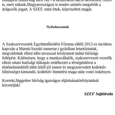
is, mert nálunk,Magyarországon is rendre szintén megsértik a
dolgozók jogait. A SZEF, mint írtuk, képviselteti magát.
Nyilatkozatunk
A Szakszervezetek Együttműködési Fóruma elítéli 2012-es incidens
kapcsán a Maruti-Suzuki manesar-i gyárában letartóztattak,
megvádoltak elleni idén tavasszal lefolytatott indiai bírósági
fellépést. Különösen, hogy a munkavállalók, szakszervezeti vezetők
elleni ottani hatósági túlkapás emlékeztet a térségünkben a
történelmünkből több ízből jól ismert és megszenvedett kollektív
bűnösséget kimondó, kollektív büntetést maga után vonó önkényre
.
Korrekt,független bíróság igazságos eljárásánaklefolytatását
követeljük!
SZEF Sajtóiroda