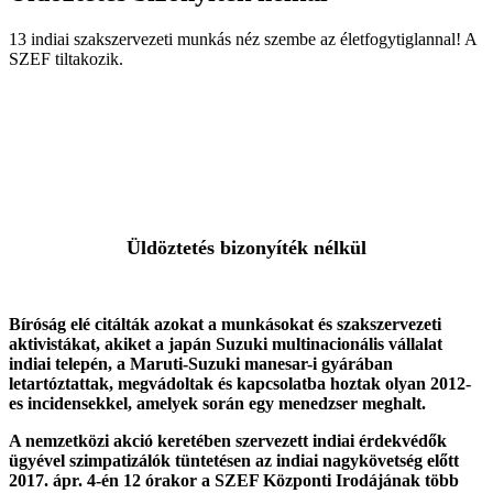
13 indiai szakszervezeti munkás néz szembe az életfogytiglannal! A
SZEF tiltakozik.
Üldöztetés bizonyíték nélkül
Bíróság elé citálták azokat a munkásokat és szakszervezeti
aktivistákat, akiket a japán Suzuki multinacionális vállalat
indiai telepén, a Maruti-Suzuki manesar-i gyárában
letartóztattak, megvádoltak és kapcsolatba hoztak olyan 2012-
es incidensekkel, amelyek során egy menedzser meghalt.
A
nemzetközi akció keretében szervezett indiai érdekvédők
ügyével szimpatizálók tüntetésen az indiai nagykövetség előtt
2017. ápr. 4-én 12 órakor a SZEF Központi Irodájának több