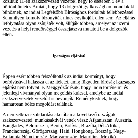
közülük 11-en szakszervezeti vezetők, négy fő esetében 5 év a
börtönbüntetés.Amiatt, hogy 13 dolgozót gyilkosságban mondtak ki
bűnösnek, az indiai Legfelsőbb Bírósághoz fordultak fellebbezéssel.
Semmilyen komoly bizonyíték nincs egyikőjük ellen sem. Az eljárás
lefolytatása olyan színjáték volt, állítják többen, amelyet az üzemi
vezetés a helyi rendőrséggel összejátszva mutatott be a dolgozók
ellen.
Igazságos eljárást!
Éppen ezért többen felszólították az indiai kormányt, hogy
befolyásával halassza el az ítéletet, amíg független bíróság igazságos
eljárást nem folytat le. Meggyőződésük, hogy India történelmi és
jelenlegi vívmányai olyan megoldás kulcsai, amelybe az indiai
szakszervezetek vezetőit is bevonják. Reménykednek, hogy
hamarosan bölcs megoldást találnak.
A nemzetközi szolidaritási akcióban a következő országok
szakszervezetei, munkásaktívái vettek vészt: Afganisztán, Ausztria,
Banglades, Belorusszia, Benin, Bolívia, Brazília,Dél-Afrika,
Franciaország, Görögország, Haiti, Hongkong, Írország, Nagy-
Britannia,Németország, Magyarország, Mauritius, Mexikó,