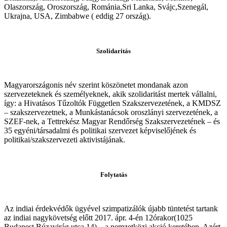
Olaszország, Oroszország, Románia,Sri Lanka, Svájc,Szenegál,
Ukrajna, USA, Zimbabwe ( eddig 27 ország).
Szolidaritás
Magyarországonis név szerint köszönetet mondanak azon
szervezeteknek és személyeknek, akik szolidaritást mertek vállalni,
így: a Hivatásos Tűzoltók Független Szakszervezetének, a KMDSZ
– szakszervezetnek, a Munkástanácsok oroszlányi szervezetének, a
SZEF-nek, a Tettrekész Magyar Rendőrség Szakszervezetének – és
35 egyéni/társadalmi és politikai szervezet képviselőjének és
politikai/szakszervezeti aktivistájának.
Folytatás
Az indiai érdekvédők ügyével szimpatizálók újabb tüntetést tartank
az indiai nagykövetség előtt 2017. ápr. 4-én 12órakor(1025
Budapest Búzavirág utca 14) – a nemzetközi akció keretében. Azért