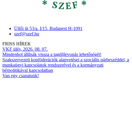
Üllői út 53/a. I/15. Budapest H-1091
szef@szef.hu
FRISS HÍREK
VKF ülés, 2026. 08. 07.
Mindenhol állítsák vissza a tagdíjlevonás lehetőségét!
Szakszervezeti konföderációk alapvetései a szociális párbeszéddel, a
munkaügyi kapcsolatok rendszerével és a kormányzati
bérpolitikával kapcsolatban
Van egy csapatunk!