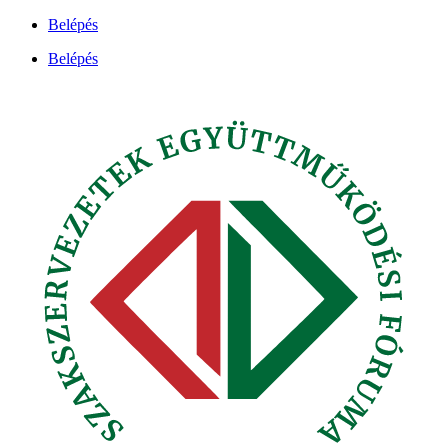
Ugrás
Belépés
a
Belépés
tartalomhoz