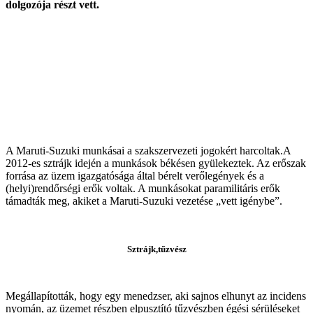
dolgozója részt vett.
A Maruti-Suzuki munkásai a szakszervezeti jogokért harcoltak.A
2012-es sztrájk idején a munkások békésen gyülekeztek. Az erőszak
forrása az üzem igazgatósága által bérelt verőlegények és a
(helyi)rendőrségi erők voltak. A munkásokat paramilitáris erők
támadták meg, akiket a Maruti-Suzuki vezetése „vett igénybe”.
Sztrájk,tűzvész
Megállapították, hogy egy menedzser, aki sajnos elhunyt az incidens
nyomán, az üzemet részben elpusztító tűzvészben égési sérüléseket