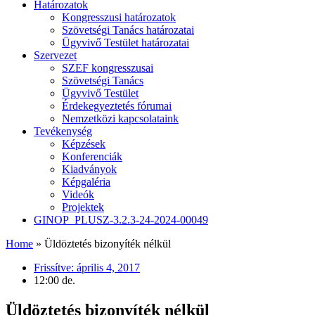
Határozatok
Kongresszusi határozatok
Szövetségi Tanács határozatai
Ügyvivő Testület határozatai
Szervezet
SZEF kongresszusai
Szövetségi Tanács
Ügyvivő Testület
Érdekegyeztetés fórumai
Nemzetközi kapcsolataink
Tevékenység
Képzések
Konferenciák
Kiadványok
Képgaléria
Videók
Projektek
GINOP_PLUSZ-3.2.3-24-2024-00049
Home
»
Üldöztetés bizonyíték nélkül
Frissítve:
április 4, 2017
12:00 de.
Üldöztetés bizonyíték nélkül