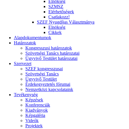
Elnökség
SZMSZ
Elérhetőségek
Csatlakozz!
SZEF Nyugdíjas Választmánya
Elnökség
Cikkek
Alapdokumentumok
Határozatok
Kongresszusi határozatok
Szövetségi Tanács határozatai
Ügyvivő Testület határozatai
Szervezet
SZEF kongresszusai
Szövetségi Tanács
Ügyvivő Testület
Érdekegyeztetés fórumai
Nemzetközi kapcsolataink
Tevékenység
Képzések
Konferenciák
Kiadványok
Képgaléria
Videók
Projektek