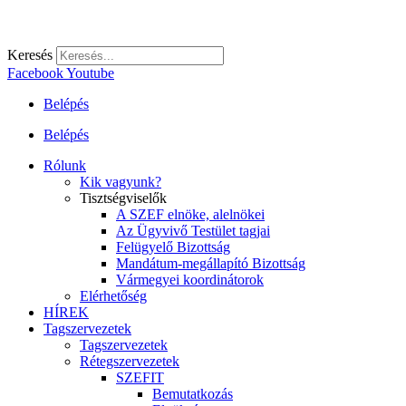
Keresés
Facebook
Youtube
Belépés
Belépés
Rólunk
Kik vagyunk?
Tisztségviselők
A SZEF elnöke, alelnökei
Az Ügyvivő Testület tagjai
Felügyelő Bizottság
Mandátum-megállapító Bizottság
Vármegyei koordinátorok
Elérhetőség
HÍREK
Tagszervezetek
Tagszervezetek
Rétegszervezetek
SZEFIT
Bemutatkozás