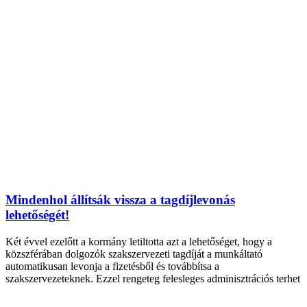
Mindenhol állítsák vissza a tagdíjlevonás
lehetőségét!
Két évvel ezelőtt a kormány letiltotta azt a lehetőséget, hogy a
közszférában dolgozók szakszervezeti tagdíját a munkáltató
automatikusan levonja a fizetésből és továbbítsa a
szakszervezeteknek. Ezzel rengeteg felesleges adminisztrációs terhet