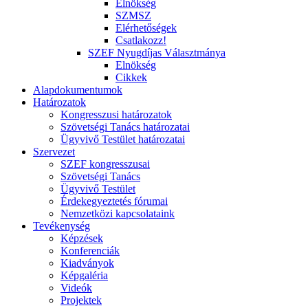
Elnökség
SZMSZ
Elérhetőségek
Csatlakozz!
SZEF Nyugdíjas Választmánya
Elnökség
Cikkek
Alapdokumentumok
Határozatok
Kongresszusi határozatok
Szövetségi Tanács határozatai
Ügyvivő Testület határozatai
Szervezet
SZEF kongresszusai
Szövetségi Tanács
Ügyvivő Testület
Érdekegyeztetés fórumai
Nemzetközi kapcsolataink
Tevékenység
Képzések
Konferenciák
Kiadványok
Képgaléria
Videók
Projektek