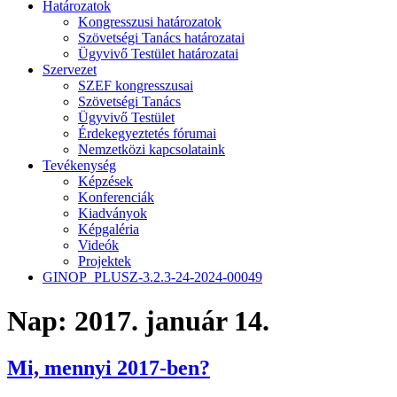
Határozatok
Kongresszusi határozatok
Szövetségi Tanács határozatai
Ügyvivő Testület határozatai
Szervezet
SZEF kongresszusai
Szövetségi Tanács
Ügyvivő Testület
Érdekegyeztetés fórumai
Nemzetközi kapcsolataink
Tevékenység
Képzések
Konferenciák
Kiadványok
Képgaléria
Videók
Projektek
GINOP_PLUSZ-3.2.3-24-2024-00049
Nap:
2017. január 14.
Mi, mennyi 2017-ben?