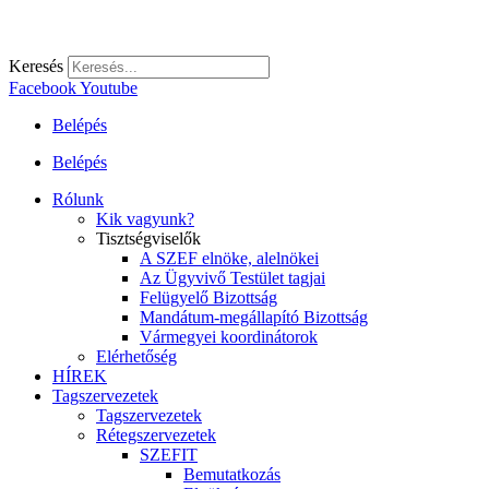
Keresés
Facebook
Youtube
Belépés
Belépés
Rólunk
Kik vagyunk?
Tisztségviselők
A SZEF elnöke, alelnökei
Az Ügyvivő Testület tagjai
Felügyelő Bizottság
Mandátum-megállapító Bizottság
Vármegyei koordinátorok
Elérhetőség
HÍREK
Tagszervezetek
Tagszervezetek
Rétegszervezetek
SZEFIT
Bemutatkozás