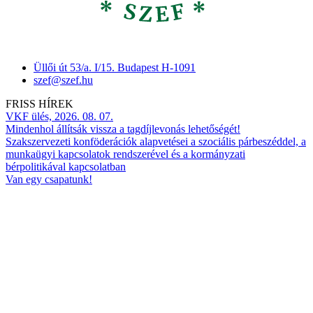
Üllői út 53/a. I/15. Budapest H-1091
szef@szef.hu
FRISS HÍREK
VKF ülés, 2026. 08. 07.
Mindenhol állítsák vissza a tagdíjlevonás lehetőségét!
Szakszervezeti konföderációk alapvetései a szociális párbeszéddel, a
munkaügyi kapcsolatok rendszerével és a kormányzati
bérpolitikával kapcsolatban
Van egy csapatunk!