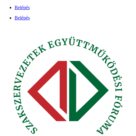
Ugrás
Belépés
a
Belépés
tartalomhoz