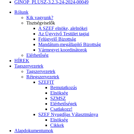
GINOP_PLUSZ-3.2.3-24-2024-00049
Rólunk
Kik vagyunk?
Tisztségviselők
A SZEF elnöke, alelnökei
Az Ügyvivő Testület tagjai
Felügyelő Bizottság
Mandátum-megállapító Bizottság
Vármegyei koordinátorok
Elérhetőség
HÍREK
Tagszervezetek
Tagszervezetek
Rétegszervezetek
SZEFIT
Bemutatkozás
Elnökség
SZMSZ
Elérhetőségek
Csatlakozz!
SZEF Nyugdíjas Választmánya
Elnökség
Cikkek
Alapdokumentumok