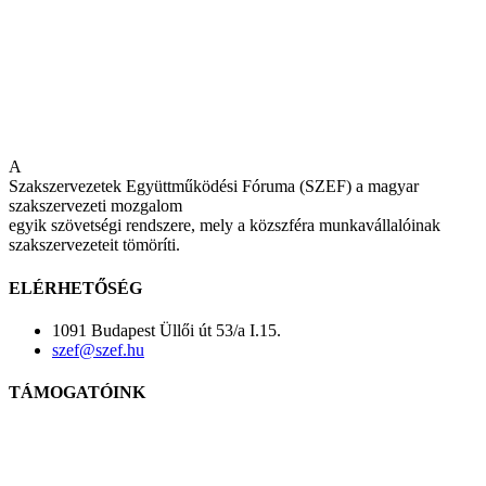
A
Szakszervezetek Együttműködési Fóruma (SZEF) a magyar
szakszervezeti mozgalom
egyik szövetségi rendszere, mely a közszféra munkavállalóinak
szakszervezeteit tömöríti.
ELÉRHETŐSÉG
1091 Budapest Üllői út 53/a I.15.
szef@szef.hu
TÁMOGATÓINK