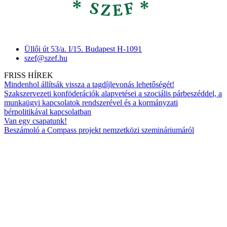
Üllői út 53/a. I/15. Budapest H-1091
szef@szef.hu
FRISS HÍREK
Mindenhol állítsák vissza a tagdíjlevonás lehetőségét!
Szakszervezeti konföderációk alapvetései a szociális párbeszéddel, a
munkaügyi kapcsolatok rendszerével és a kormányzati
bérpolitikával kapcsolatban
Van egy csapatunk!
Beszámoló a Compass projekt nemzetközi szemináriumáról