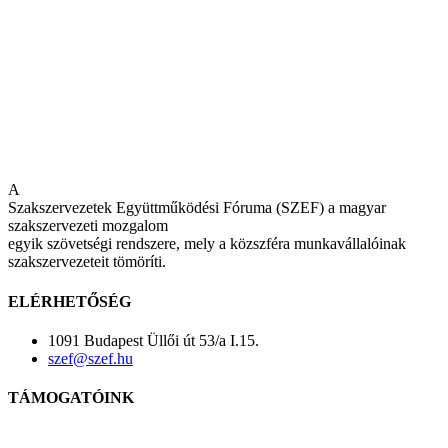
A
Szakszervezetek Együttműködési Fóruma (SZEF) a magyar
szakszervezeti mozgalom
egyik szövetségi rendszere, mely a közszféra munkavállalóinak
szakszervezeteit tömöríti.
ELÉRHETŐSÉG
1091 Budapest Üllői út 53/a I.15.
szef@szef.hu
TÁMOGATÓINK