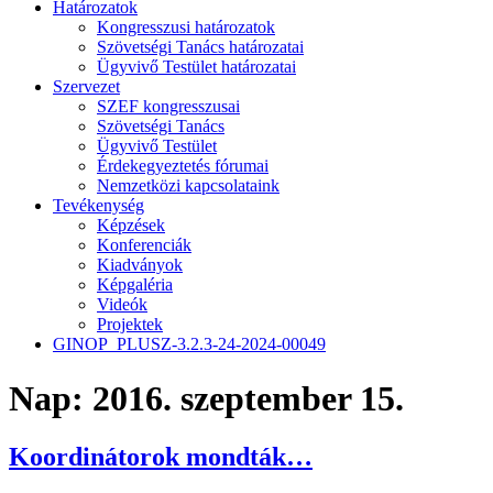
Határozatok
Kongresszusi határozatok
Szövetségi Tanács határozatai
Ügyvivő Testület határozatai
Szervezet
SZEF kongresszusai
Szövetségi Tanács
Ügyvivő Testület
Érdekegyeztetés fórumai
Nemzetközi kapcsolataink
Tevékenység
Képzések
Konferenciák
Kiadványok
Képgaléria
Videók
Projektek
GINOP_PLUSZ-3.2.3-24-2024-00049
Nap:
2016. szeptember 15.
Koordinátorok mondták…