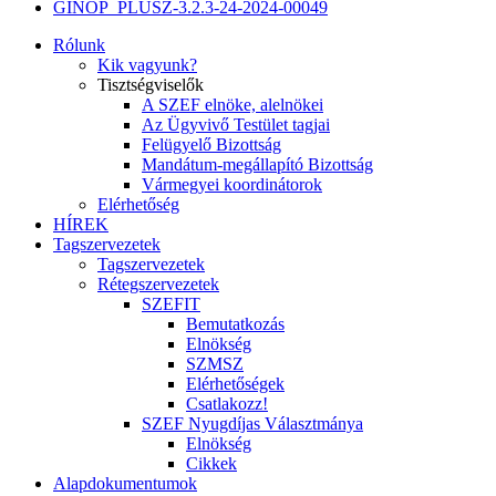
GINOP_PLUSZ-3.2.3-24-2024-00049
Rólunk
Kik vagyunk?
Tisztségviselők
A SZEF elnöke, alelnökei
Az Ügyvivő Testület tagjai
Felügyelő Bizottság
Mandátum-megállapító Bizottság
Vármegyei koordinátorok
Elérhetőség
HÍREK
Tagszervezetek
Tagszervezetek
Rétegszervezetek
SZEFIT
Bemutatkozás
Elnökség
SZMSZ
Elérhetőségek
Csatlakozz!
SZEF Nyugdíjas Választmánya
Elnökség
Cikkek
Alapdokumentumok