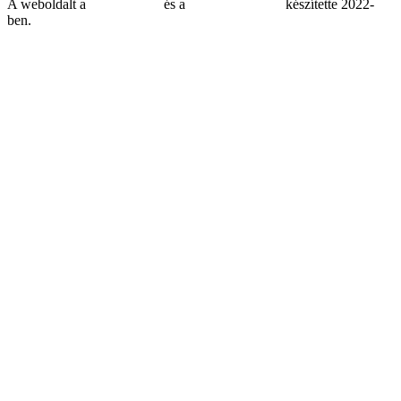
A weboldalt a
MDNGroup
és a
DellART Studio
készítette 2022-
ben.