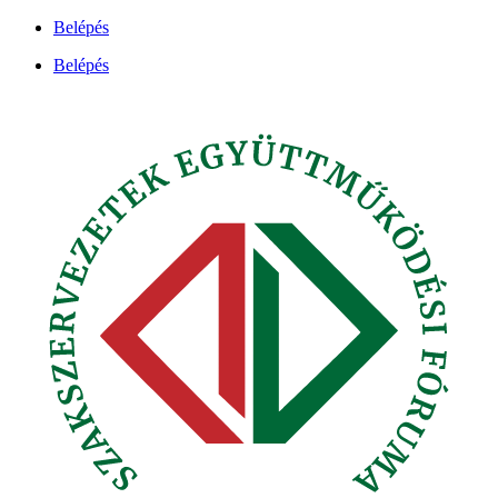
Ugrás
Belépés
a
Belépés
tartalomhoz