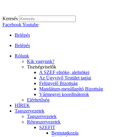
Keresés
Facebook
Youtube
Belépés
Belépés
Rólunk
Kik vagyunk?
Tisztségviselők
A SZEF elnöke, alelnökei
Az Ügyvivő Testület tagjai
Felügyelő Bizottság
Mandátum-megállapító Bizottság
Vármegyei koordinátorok
Elérhetőség
HÍREK
Tagszervezetek
Tagszervezetek
Rétegszervezetek
SZEFIT
Bemutatkozás