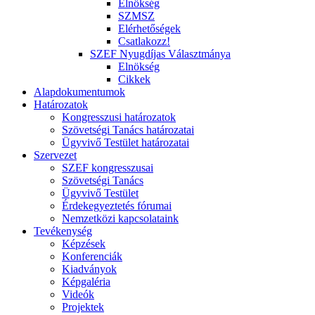
Elnökség
SZMSZ
Elérhetőségek
Csatlakozz!
SZEF Nyugdíjas Választmánya
Elnökség
Cikkek
Alapdokumentumok
Határozatok
Kongresszusi határozatok
Szövetségi Tanács határozatai
Ügyvivő Testület határozatai
Szervezet
SZEF kongresszusai
Szövetségi Tanács
Ügyvivő Testület
Érdekegyeztetés fórumai
Nemzetközi kapcsolataink
Tevékenység
Képzések
Konferenciák
Kiadványok
Képgaléria
Videók
Projektek