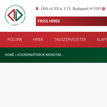
Üllői út 53/a. I/15. Budapest H-1091
FRISS HÍREK
RÓLUNK
HÍREK
TAGSZERVEZETEK
ALAP
HOME
»
KOORDINÁTOROK MONDTÁK…