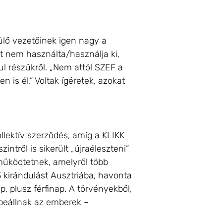
lő vezetőinek igen nagy a
 nem használta/használja ki,
ul részükről. „Nem attól SZEF a
 is él.” Voltak ígéretek, azokat
llektív szerződés, amíg a KLIKK
ntről is sikerült „újraéleszteni”
működtetnek, amelyről több
3 kirándulást Ausztriába, havonta
 plusz férfinap. A törvényekből,
 beállnak az emberek –