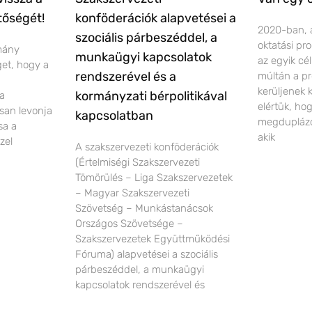
tőségét!
konföderációk alapvetései a
2020-ban, 
szociális párbeszéddel, a
oktatási pr
rmány
munkaügyi kapcsolatok
az egyik cé
éget, hogy a
rendszerével és a
múltán a pr
kerüljenek 
kormányzati bérpolitikával
 a
elértük, ho
san levonja
kapcsolatban
megduplázó
sa a
akik
zel
A szakszervezeti konföderációk
(Értelmiségi Szakszervezeti
Tömörülés – Liga Szakszervezetek
– Magyar Szakszervezeti
Szövetség – Munkástanácsok
Országos Szövetsége –
Szakszervezetek Együttműködési
Fóruma) alapvetései a szociális
párbeszéddel, a munkaügyi
kapcsolatok rendszerével és