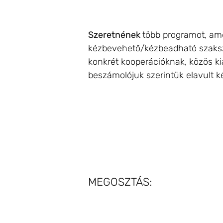
Szeretnének
több programot, ame
kézbevehető/kézbeadható szaksze
konkrét kooperációknak, közös ki
beszámolójuk szerintük elavult ké
MEGOSZTÁS: