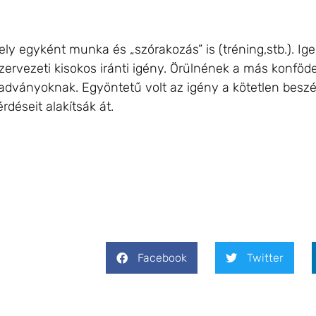
ly egyként munka és „szórakozás” is (tréning,stb.). Ige
rvezeti kisokos iránti igény. Örülnének a más konföde
adványoknak. Egyöntetű volt az igény a kötetlen beszél
rdéseit alakítsák át.
Facebook
Twitter