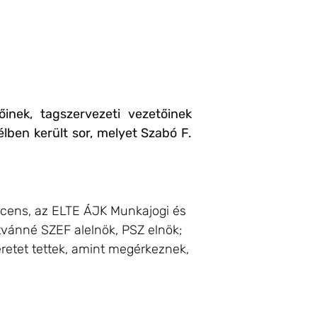
inek, tagszervezeti vezetőinek
lben került sor, melyet Szabó F.
docens, az ELTE ÁJK Munkajogi és
tvánné SZEF alelnök, PSZ elnök;
éretet tettek, amint megérkeznek,