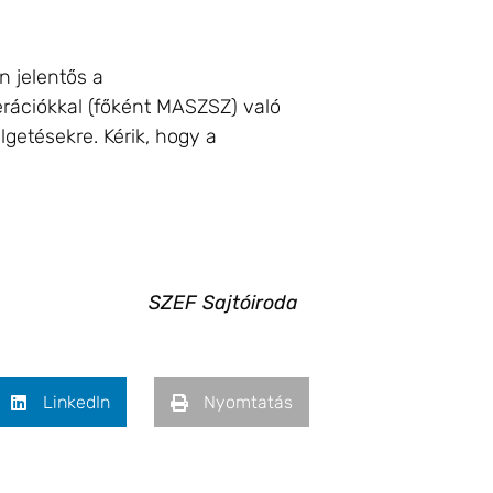
n jelentős a
rációkkal (főként MASZSZ) való
getésekre. Kérik, hogy a
SZEF Sajtóiroda
LinkedIn
Nyomtatás