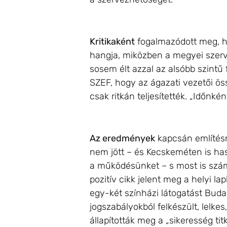
Kritikaként
fogalmazódott meg, h
hangja, miközben a megyei szer
sosem élt azzal az alsóbb szintű 
SZEF, hogy az ágazati vezetői öss
csak ritkán teljesítették. „Időnkén
Az eredmények
kapcsán említésre
nem jött – és Kecskeméten is haso
a működésünket – s most is szám
pozitív cikk jelent meg a helyi 
egy-két színházi látogatást Buda
jogszabályokból felkészült, lelk
állapították meg a „sikeresség titk