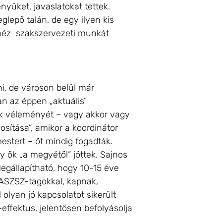
yüket, javaslatokat tettek.
glepő talán, de egy ilyen kis
nehéz szakszervezeti munkát
i, de városon belül már
an az éppen „aktuális”
iek véleményét – vagy akkor vagy
osítása”, amikor a koordinátor
estert – őt mindig fogadták.
gy ők „a megyétől” jöttek. Sajnos
egállapítható, hogy 10-15 éve
ASZSZ-tagokkal, kapnak,
olyan jó kapcsolatot sikerült
effektus, jelentősen befolyásolja