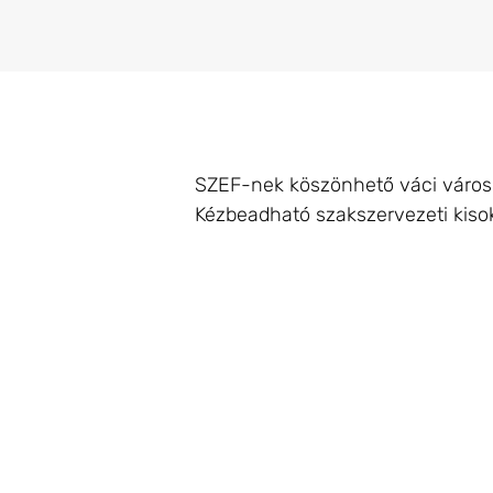
SZEF-nek köszönhető váci városi k
Kézbeadható szakszervezeti kisok