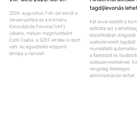
tagdíjlevonás lehe
2026. augusztus 7-én sor került a
Versenyszféra és a Kormány
Két évvel ezelőtt a ko
Konzultációs Fóruma (VKF)
letiltotta azt a lehetős
ülésére, melyen meghívottként
közszférában dolgozók
Csóti Csaba, a SZEF elnöke is részt
szakszervezeti tagdíját
vett. Az egyeztetés központi
munkáltató automatiku
témája a nemzeti
a fizetésből és továbbít
szakszervezeteknek. Ez
rengeteg felesleges
adminisztrációs terhet