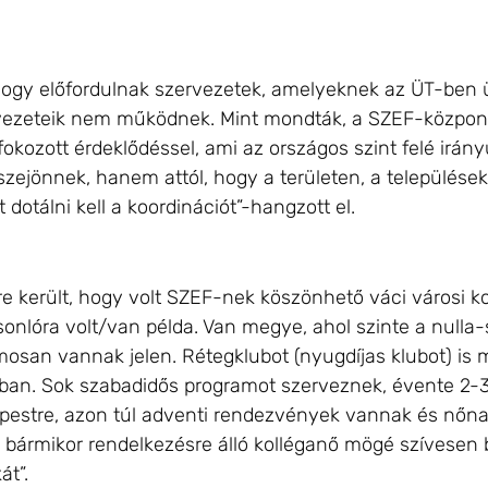
ogy előfordulnak szervezetek, amelyeknek az ÜT-ben ü
vezeteik nem működnek. Mint mondták, a SZEF-központ
fokozott érdeklődéssel, ami az országos szint felé irány
zejönnek, hanem attól, hogy a területen, a településeken
t dotálni kell a koordinációt”-hangzott el.
 került, hogy volt SZEF-nek köszönhető váci városi ko
nlóra volt/van példa. Van megye, ahol szinte a nulla-szi
osan vannak jelen. Rétegklubot (nyugdíjas klubot) is 
lapban. Sok szabadidős programot szerveznek, évente 2-
pestre, azon túl adventi rendezvények vannak és nőnap,
es, bármikor rendelkezésre álló kolléganő mögé szívesen
át”.