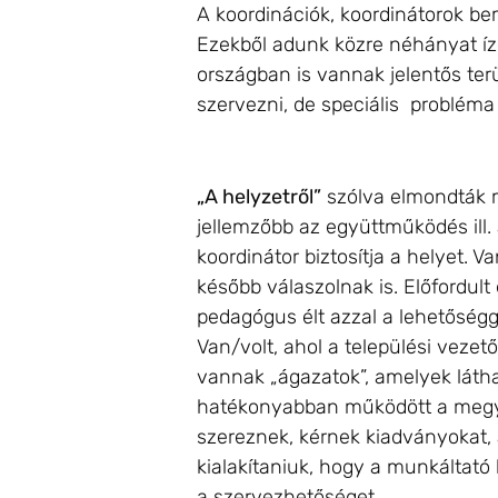
A koordinációk, koordinátorok be
Ezekből adunk közre néhányat ízel
országban is vannak jelentős ter
szervezni, de speciális probléma a
„A helyzetről”
szólva elmondták m
jellemzőbb az együttműködés ill.
koordinátor biztosítja a helyet.
később válaszolnak is. Előfordult
pedagógus élt azzal a lehetőségg
Van/volt, ahol a települési vezető
vannak „ágazatok”, amelyek láth
hatékonyabban működött a megyei
szereznek, kérnek kiadványokat, a
kialakítaniuk, hogy a munkáltató
a szervezhetőséget.