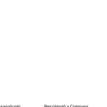
csapatunk!
Beszámoló a Compass