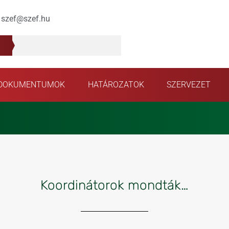
szef@szef.hu
DOKUMENTUMOK
HATÁROZATOK
SZERVEZET
Koordinátorok mondták…