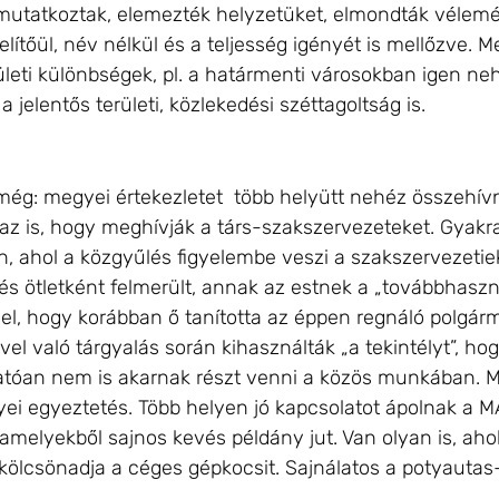
mutatkoztak, elemezték helyzetüket, elmondták vélemén
ítőül, név nélkül és a teljesség igényét is mellőzve. Me
ületi különbségek, pl. a határmenti városokban igen 
 jelentős területi, közlekedési széttagoltság is.
ég: megyei értekezletet több helyütt nehéz összehívn
 az is, hogy meghívják a társ-szakszervezeteket. Gyakr
 Van, ahol a közgyűlés figyelembe veszi a szakszervezet
 és ötletként felmerült, annak az estnek a „továbbhaszn
el, hogy korábban ő tanította az éppen regnáló polgárm
vel való tárgyalás során kihasználták „a tekintélyt”, ho
atóan nem is akarnak részt venni a közös munkában. M
 egyeztetés. Több helyen jó kapcsolatot ápolnak a M
melyekből sajnos kevés példány jut. Van olyan is, ahol 
 kölcsönadja a céges gépkocsit. Sajnálatos a potyautas-