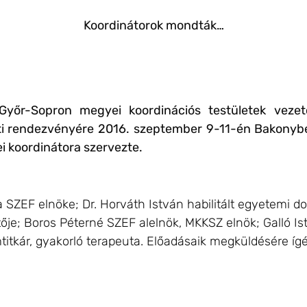
Koordinátorok mondták…
Győr-Sopron megyei koordinációs testületek vezető
eti rendezvényére 2016. szeptember 9-11-én Bakonybé
i koordinátora szervezte.
 a SZEF elnöke; Dr. Horváth István habilitált egyetemi 
ője; Boros Péterné SZEF alelnök, MKKSZ elnök; Galló Is
mtitkár, gyakorló terapeuta. Előadásaik megküldésére íg