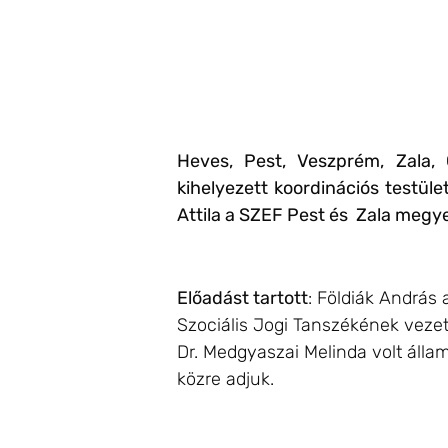
Heves, Pest, Veszprém, Zala, 
kihelyezett koordinációs testül
Attila a SZEF Pest és Zala megye
Előadást tartott
: Földiák András
Szociális Jogi Tanszékének vezet
Dr. Medgyaszai Melinda volt álla
közre adjuk.