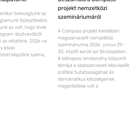
projekt nemzetközi
amikor belevágtunk az
szemináriumáról
ogramunk fejlesztésébe,
lunk az volt, hogy évek
A Compass projekt keretében
ogram résztvevőiből
megszervezett nemzetközi
ki az oktatóink. 2026-ra
szemináriumra 2026. június 29-
gy közel
30. között került sor Brüsszelben.
dott képzőink száma,
A kétnapos rendezvény központi
témája a szakszervezeti képviselők
politikai tudatosságának és
demokratikus készségeinek
megerősítése volt a