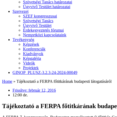
Szövetségi Tanács határozatai
Ügyvivő Testület határozatai
Szervezet
SZEF kongresszusai
Szövetségi Tanács
Ügyvivő Testület
Érdekegyeztetés fórumai
Nemzetközi kapcsolataink
Tevékenység
Képzések
Konferenciák
Kiadványok
Képgaléria
Videók
Projektek
GINOP_PLUSZ-3.2.3-24-2024-00049
Home
»
Tájékoztató a FERPA főtitkárának budapesti látogatásáról
Frissítve:
február 12, 2016
12:00 de.
Tájékoztató a FERPA főtitkárának budapes