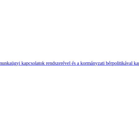
 munkaügyi kapcsolatok rendszerével és a kormányzati bérpolitikával k