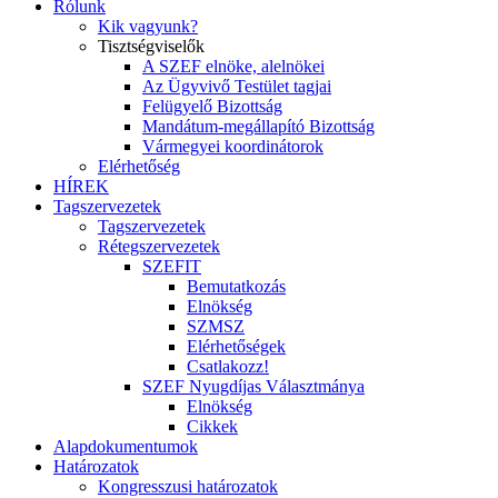
Rólunk
Kik vagyunk?
Tisztségviselők
A SZEF elnöke, alelnökei
Az Ügyvivő Testület tagjai
Felügyelő Bizottság
Mandátum-megállapító Bizottság
Vármegyei koordinátorok
Elérhetőség
HÍREK
Tagszervezetek
Tagszervezetek
Rétegszervezetek
SZEFIT
Bemutatkozás
Elnökség
SZMSZ
Elérhetőségek
Csatlakozz!
SZEF Nyugdíjas Választmánya
Elnökség
Cikkek
Alapdokumentumok
Határozatok
Kongresszusi határozatok