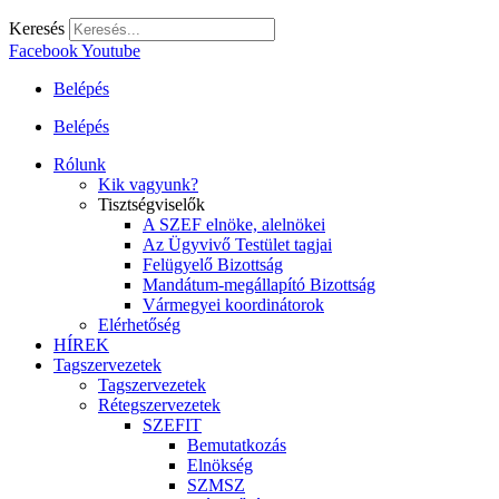
Keresés
Facebook
Youtube
Belépés
Belépés
Rólunk
Kik vagyunk?
Tisztségviselők
A SZEF elnöke, alelnökei
Az Ügyvivő Testület tagjai
Felügyelő Bizottság
Mandátum-megállapító Bizottság
Vármegyei koordinátorok
Elérhetőség
HÍREK
Tagszervezetek
Tagszervezetek
Rétegszervezetek
SZEFIT
Bemutatkozás
Elnökség
SZMSZ