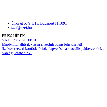
Üllői út 53/a. I/15. Budapest H-1091
szef@szef.hu
FRISS HÍREK
VKF ülés, 2026. 08. 07.
Mindenhol állítsák vissza a tagdíjlevonás lehetőségét!
Szakszervezeti konföderációk alapvetései a szociális párbeszéddel, a
Van egy csapatunk!