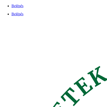
Ugrás
Belépés
a
Belépés
tartalomhoz