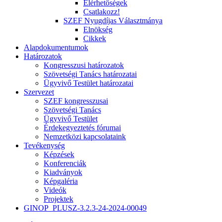
Elérhetőségek
Csatlakozz!
SZEF Nyugdíjas Választmánya
Elnökség
Cikkek
Alapdokumentumok
Határozatok
Kongresszusi határozatok
Szövetségi Tanács határozatai
Ügyvivő Testület határozatai
Szervezet
SZEF kongresszusai
Szövetségi Tanács
Ügyvivő Testület
Érdekegyeztetés fórumai
Nemzetközi kapcsolataink
Tevékenység
Képzések
Konferenciák
Kiadványok
Képgaléria
Videók
Projektek
GINOP_PLUSZ-3.2.3-24-2024-00049