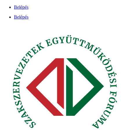
Ugrás
Belépés
a
Belépés
tartalomhoz