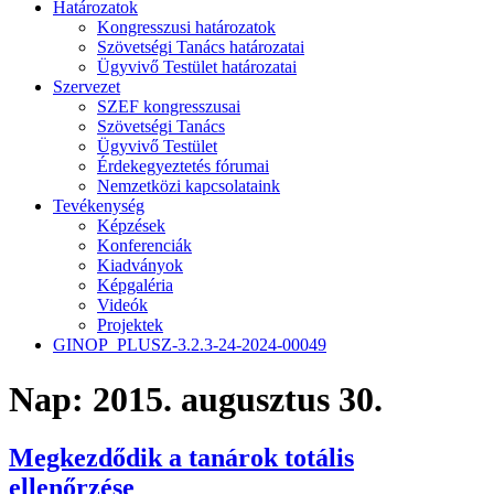
Határozatok
Kongresszusi határozatok
Szövetségi Tanács határozatai
Ügyvivő Testület határozatai
Szervezet
SZEF kongresszusai
Szövetségi Tanács
Ügyvivő Testület
Érdekegyeztetés fórumai
Nemzetközi kapcsolataink
Tevékenység
Képzések
Konferenciák
Kiadványok
Képgaléria
Videók
Projektek
GINOP_PLUSZ-3.2.3-24-2024-00049
Nap:
2015. augusztus 30.
Megkezdődik a tanárok totális
ellenőrzése