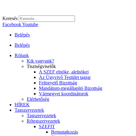
Keresés
Facebook
Youtube
Belépés
Belépés
Rólunk
Kik vagyunk?
Tisztségviselők
A SZEF elnöke, alelnökei
Az Ügyvivő Testület tagjai
Felügyelő Bizottság
Mandátum-megállapító Bizottság
Vármegyei koordinátorok
Elérhetőség
HÍREK
Tagszervezetek
Tagszervezetek
Rétegszervezetek
SZEFIT
Bemutatkozás