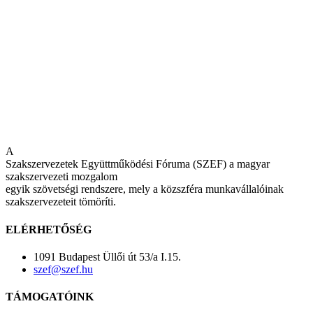
A
Szakszervezetek Együttműködési Fóruma (SZEF) a magyar
szakszervezeti mozgalom
egyik szövetségi rendszere, mely a közszféra munkavállalóinak
szakszervezeteit tömöríti.
ELÉRHETŐSÉG
1091 Budapest Üllői út 53/a I.15.
szef@szef.hu
TÁMOGATÓINK