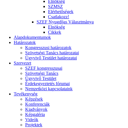
Elnökség
SZMSZ
Elérhetőségek
Csatlakozz!
SZEF Nyugdíjas Választmánya
Elnökség
Cikkek
Alapdokumentumok
Határozatok
Kongresszusi határozatok
Szövetségi Tanács határozatai
Ügyvivő Testület határozatai
Szervezet
SZEF kongresszusai
Szövetségi Tanács
Ügyvivő Testület
Érdekegyeztetés fórumai
Nemzetközi kapcsolataink
Tevékenység
Képzések
Konferenciák
Kiadványok
Képgaléria
Videók
Projektek