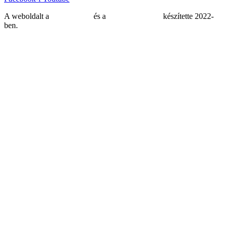
A weboldalt a
MDNGroup
és a
DellART Studio
készítette 2022-
ben.