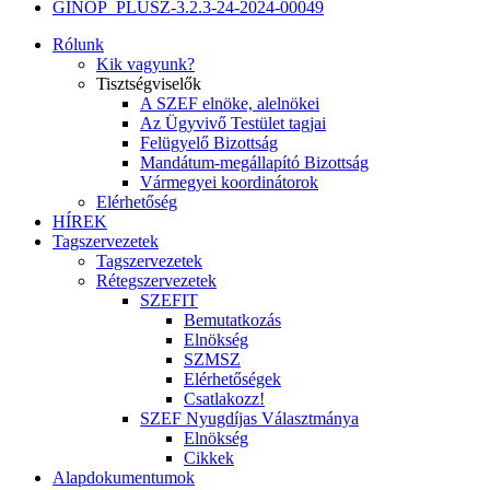
GINOP_PLUSZ-3.2.3-24-2024-00049
Rólunk
Kik vagyunk?
Tisztségviselők
A SZEF elnöke, alelnökei
Az Ügyvivő Testület tagjai
Felügyelő Bizottság
Mandátum-megállapító Bizottság
Vármegyei koordinátorok
Elérhetőség
HÍREK
Tagszervezetek
Tagszervezetek
Rétegszervezetek
SZEFIT
Bemutatkozás
Elnökség
SZMSZ
Elérhetőségek
Csatlakozz!
SZEF Nyugdíjas Választmánya
Elnökség
Cikkek
Alapdokumentumok