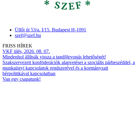
Üllői út 53/a. I/15. Budapest H-1091
szef@szef.hu
FRISS HÍREK
VKF ülés, 2026. 08. 07.
Mindenhol állítsák vissza a tagdíjlevonás lehetőségét!
Szakszervezeti konföderációk alapvetései a szociális párbeszéddel, a
munkaügyi kapcsolatok rendszerével és a kormányzati
bérpolitikával kapcsolatban
Van egy csapatunk!