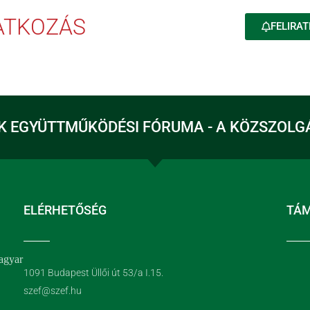
RATKOZÁS
FELIRAT
K EGYÜTTMŰKÖDÉSI FÓRUMA - A KÖZSZOLG
ELÉRHETŐSÉG
TÁ
agyar
1091 Budapest Üllői út 53/a I.15.
szef@szef.hu