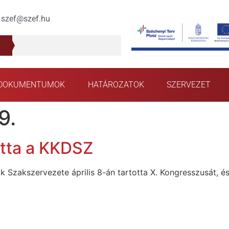
szef@szef.hu
DOKUMENTUMOK
HATÁROZATOK
SZERVEZET
9.
otta a KKDSZ
zakszervezete április 8-án tartotta X. Kongresszusát, és 