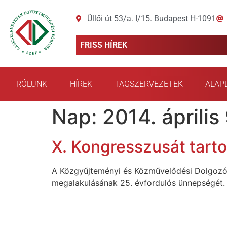
Üllői út 53/a. I/15. Budapest H-1091
FRISS HÍREK
RÓLUNK
HÍREK
TAGSZERVEZETEK
ALAP
Nap:
2014. április 
X. Kongresszusát tart
A Közgyűjteményi és Közművelődési Dolgozók S
megalakulásának 25. évfordulós ünnepségét.