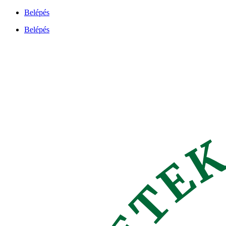
Ugrás
Belépés
a
Belépés
tartalomhoz