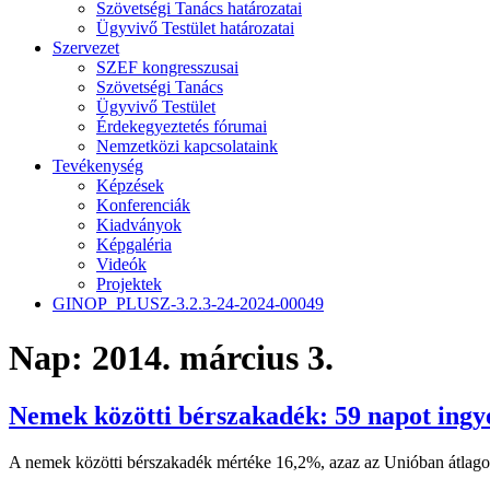
Szövetségi Tanács határozatai
Ügyvivő Testület határozatai
Szervezet
SZEF kongresszusai
Szövetségi Tanács
Ügyvivő Testület
Érdekegyeztetés fórumai
Nemzetközi kapcsolataink
Tevékenység
Képzések
Konferenciák
Kiadványok
Képgaléria
Videók
Projektek
GINOP_PLUSZ-3.2.3-24-2024-00049
Nap:
2014. március 3.
Nemek közötti bérszakadék: 59 napot ingy
A nemek közötti bérszakadék mértéke 16,2%, azaz az Unióban átlagosan