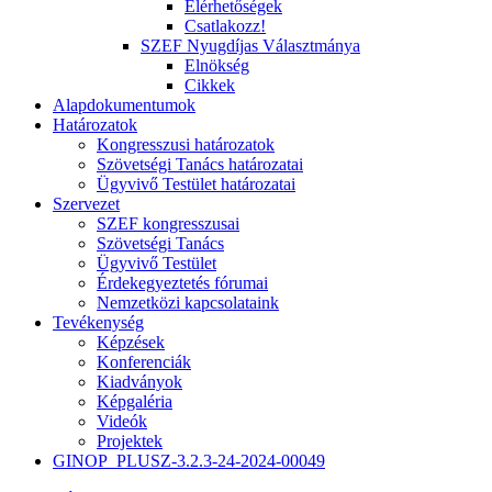
Elérhetőségek
Csatlakozz!
SZEF Nyugdíjas Választmánya
Elnökség
Cikkek
Alapdokumentumok
Határozatok
Kongresszusi határozatok
Szövetségi Tanács határozatai
Ügyvivő Testület határozatai
Szervezet
SZEF kongresszusai
Szövetségi Tanács
Ügyvivő Testület
Érdekegyeztetés fórumai
Nemzetközi kapcsolataink
Tevékenység
Képzések
Konferenciák
Kiadványok
Képgaléria
Videók
Projektek
GINOP_PLUSZ-3.2.3-24-2024-00049