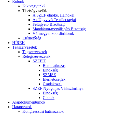
Rólunk
Kik vagyunk?
Tisztségviselők
A SZEF elnöke, alelnökei
Az Ügyvivő Testület tagjai
Felügyelő Bizottság
Mandátum-megállapító Bizottság
Vármegyei koordinátorok
Elérhetőség
HÍREK
Tagszervezetek
Tagszervezetek
Rétegszervezetek
SZEFIT
Bemutatkozás
Elnökség
SZMSZ
Elérhetőségek
Csatlakozz!
SZEF Nyugdíjas Választmánya
Elnökség
Cikkek
Alapdokumentumok
Határozatok
Kongresszusi határozatok