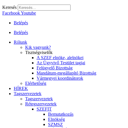
Keresés
Facebook
Youtube
Belépés
Belépés
Rólunk
Kik vagyunk?
Tisztségviselők
A SZEF elnöke, alelnökei
Az Ügyvivő Testület tagjai
Felügyelő Bizottság
Mandátum-megállapító Bizottság
Vármegyei koordinátorok
Elérhetőség
HÍREK
Tagszervezetek
Tagszervezetek
Rétegszervezetek
SZEFIT
Bemutatkozás
Elnökség
SZMSZ