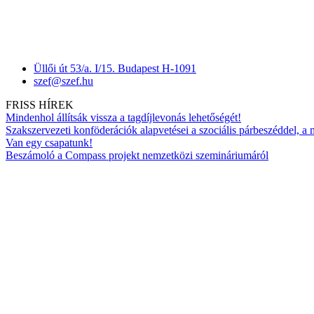
Üllői út 53/a. I/15. Budapest H-1091
szef@szef.hu
FRISS HÍREK
Mindenhol állítsák vissza a tagdíjlevonás lehetőségét!
Szakszervezeti konföderációk alapvetései a szociális párbeszéddel, a
Van egy csapatunk!
Beszámoló a Compass projekt nemzetközi szemináriumáról