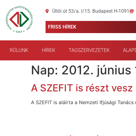
Üllői út 53/a. I/15. Budapest H-1091
FRISS HÍREK
RÓLUNK
HÍREK
TAGSZERVEZETEK
ALAP
Nap:
2012. június 
A SZEFIT is részt vesz
A SZEFIT is aláírta a Nemzeti Ifjúsági Tanács