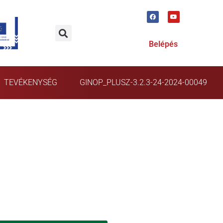
Belépés
TEVÉKENYSÉG
GINOP_PLUSZ-3.2.3-24-2024-00049