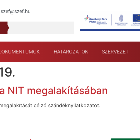
szef@szef.hu
DOKUMENTUMOK
HATÁROZATOK
SZERVEZET
19.
 a NIT megalakításában
 megalakítását célzó szándéknyilatkozatot.