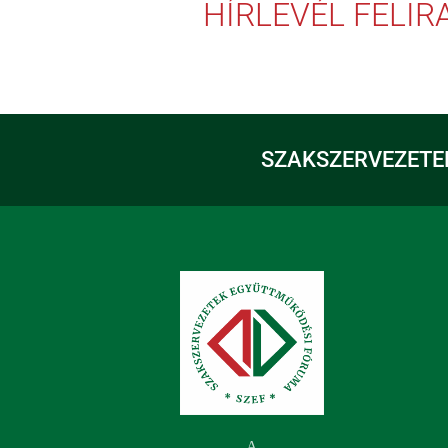
HÍRLEVÉL FELI
SZAKSZERVEZETE
A