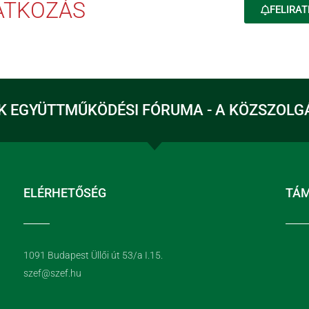
RATKOZÁS
FELIRAT
K EGYÜTTMŰKÖDÉSI FÓRUMA - A KÖZSZOLG
ELÉRHETŐSÉG
TÁ
1091 Budapest Üllői út 53/a I.15.
szef@szef.hu