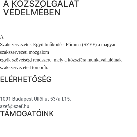
A KÖZSZOLGÁLAT
VÉDELMÉBEN
A
Szakszervezetek Együttműködési Fóruma (SZEF) a magyar
szakszervezeti mozgalom
egyik szövetségi rendszere, mely a közszféra munkavállalóinak
szakszervezeteit tömöríti.
ELÉRHETŐSÉG
1091 Budapest Üllői út 53/a I.15.
szef@szef.hu
TÁMOGATÓINK