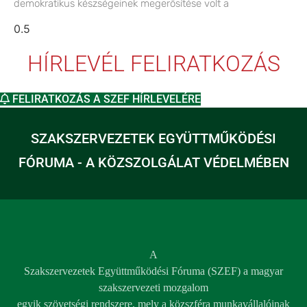
demokratikus készségeinek megerősítése volt a
HÍRLEVÉL FELIRATKOZÁS
FELIRATKOZÁS A SZEF HÍRLEVELÉRE
SZAKSZERVEZETEK EGYÜTTMŰKÖDÉSI
FÓRUMA - A KÖZSZOLGÁLAT VÉDELMÉBEN
A
Szakszervezetek Együttműködési Fóruma (SZEF) a magyar
szakszervezeti mozgalom
egyik szövetségi rendszere, mely a közszféra munkavállalóinak