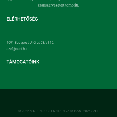
szakszervezeteit tömöríti.
ELÉRHETŐSÉG
1091 Budapest Üllői út 53/a I.15.
szef@szef.hu
TÁMOGATÓINK
© 2022 MINDEN JOG FENNTARTVA © 1995 - 2026 SZEF