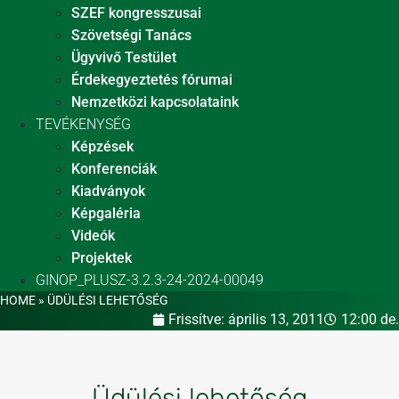
SZEF kongresszusai
Szövetségi Tanács
Ügyvivő Testület
Érdekegyeztetés fórumai
Nemzetközi kapcsolataink
TEVÉKENYSÉG
Képzések
Konferenciák
Kiadványok
Képgaléria
Videók
Projektek
GINOP_PLUSZ-3.2.3-24-2024-00049
HOME
»
ÜDÜLÉSI LEHETŐSÉG
Frissítve:
április 13, 2011
12:00 de.
Üdülési lehetőség