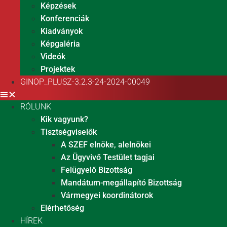
Képzések
Konferenciák
Kiadványok
Képgaléria
Videók
Projektek
GINOP_PLUSZ-3.2.3-24-2024-00049
RÓLUNK
Kik vagyunk?
Tisztségviselők
A SZEF elnöke, alelnökei
Az Ügyvivő Testület tagjai
Felügyelő Bizottság
Mandátum-megállapító Bizottság
Vármegyei koordinátorok
Elérhetőség
HÍREK