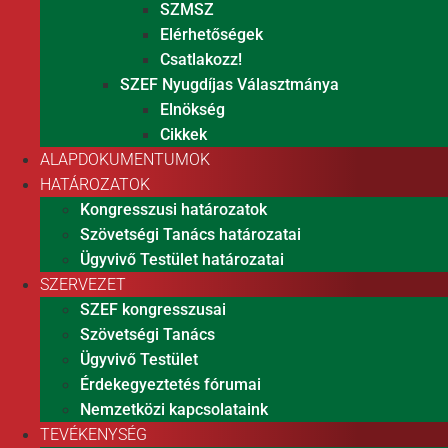
SZMSZ
Elérhetőségek
Csatlakozz!
SZEF Nyugdíjas Választmánya
Elnökség
Cikkek
ALAPDOKUMENTUMOK
HATÁROZATOK
Kongresszusi határozatok
Szövetségi Tanács határozatai
Ügyvivő Testület határozatai
SZERVEZET
SZEF kongresszusai
Szövetségi Tanács
Ügyvivő Testület
Érdekegyeztetés fórumai
Nemzetközi kapcsolataink
TEVÉKENYSÉG