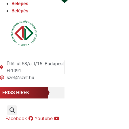
Ugrás
Belépés
a
Belépés
tartalomhoz
Üllői út 53/a. I/15. Budapest
H-1091
szef@szef.hu
FRISS HÍREK
Facebook
Youtube