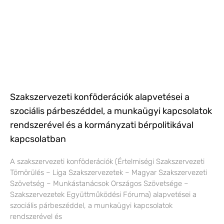
Szakszervezeti konföderációk alapvetései a
szociális párbeszéddel, a munkaügyi kapcsolatok
rendszerével és a kormányzati bérpolitikával
kapcsolatban
A szakszervezeti konföderációk (Értelmiségi Szakszervezeti
Tömörülés – Liga Szakszervezetek – Magyar Szakszervezeti
Szövetség – Munkástanácsok Országos Szövetsége –
Szakszervezetek Együttműködési Fóruma) alapvetései a
szociális párbeszéddel, a munkaügyi kapcsolatok
rendszerével és