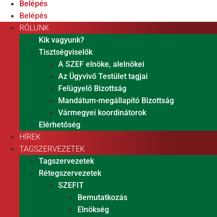
Belépés
Belépés
RÓLUNK
Kik vagyunk?
Tisztségviselők
A SZEF elnöke, alelnökei
Az Ügyvivő Testület tagjai
Felügyelő Bizottság
Mandátum-megállapító Bizottság
Vármegyei koordinátorok
Elérhetőség
HÍREK
TAGSZERVEZETEK
Tagszervezetek
Rétegszervezetek
SZEFIT
Bemutatkozás
Elnökség