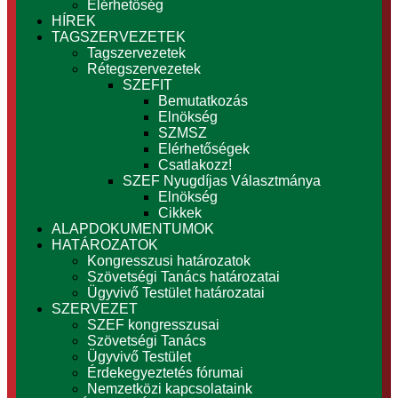
Elérhetőség
HÍREK
TAGSZERVEZETEK
Tagszervezetek
Rétegszervezetek
SZEFIT
Bemutatkozás
Elnökség
SZMSZ
Elérhetőségek
Csatlakozz!
SZEF Nyugdíjas Választmánya
Elnökség
Cikkek
ALAPDOKUMENTUMOK
HATÁROZATOK
Kongresszusi határozatok
Szövetségi Tanács határozatai
Ügyvivő Testület határozatai
SZERVEZET
SZEF kongresszusai
Szövetségi Tanács
Ügyvivő Testület
Érdekegyeztetés fórumai
Nemzetközi kapcsolataink