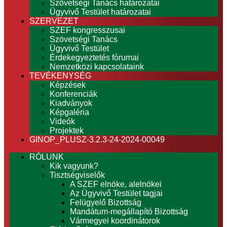
Szövetségi Tanács határozatai
Ügyvivő Testület határozatai
SZERVEZET
SZEF kongresszusai
Szövetségi Tanács
Ügyvivő Testület
Érdekegyeztetés fórumai
Nemzetközi kapcsolataink
TEVÉKENYSÉG
Képzések
Konferenciák
Kiadványok
Képgaléria
Videók
Projektek
GINOP_PLUSZ-3.2.3-24-2024-00049
RÓLUNK
Kik vagyunk?
Tisztségviselők
A SZEF elnöke, alelnökei
Az Ügyvivő Testület tagjai
Felügyelő Bizottság
Mandátum-megállapító Bizottság
Vármegyei koordinátorok