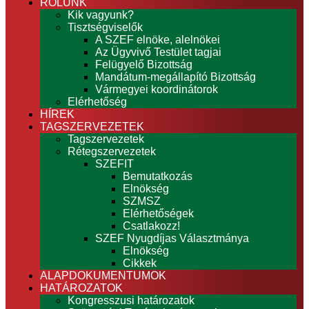
RÓLUNK
Kik vagyunk?
Tisztségviselők
A SZEF elnöke, alelnökei
Az Ügyvivő Testület tagjai
Felügyelő Bizottság
Mandátum-megállapító Bizottság
Vármegyei koordinátorok
Elérhetőség
HÍREK
TAGSZERVEZETEK
Tagszervezetek
Rétegszervezetek
SZEFIT
Bemutatkozás
Elnökség
SZMSZ
Elérhetőségek
Csatlakozz!
SZEF Nyugdíjas Választmánya
Elnökség
Cikkek
ALAPDOKUMENTUMOK
HATÁROZATOK
Kongresszusi határozatok