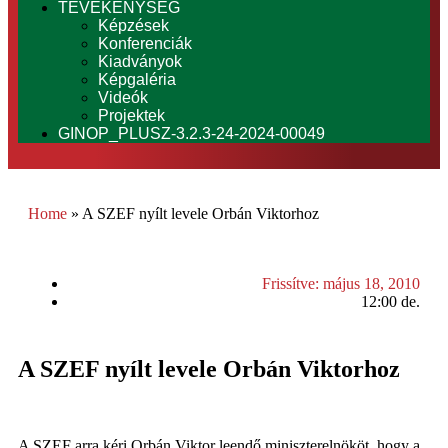
TEVÉKENYSÉG
Képzések
Konferenciák
Kiadványok
Képgaléria
Videók
Projektek
GINOP_PLUSZ-3.2.3-24-2024-00049
Home
»
A SZEF nyílt levele Orbán Viktorhoz
Frissítve:
május 18, 2010
12:00 de.
A SZEF nyílt levele Orbán Viktorhoz
A SZEF arra kéri Orbán Viktor leendő miniszterelnököt, hogy a