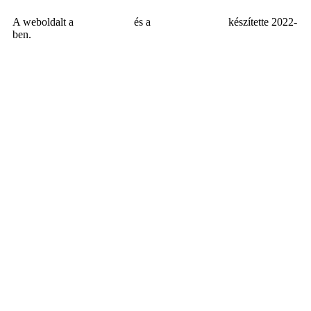
A weboldalt a
MDNGroup
és a
DellART Studio
készítette 2022-
ben.