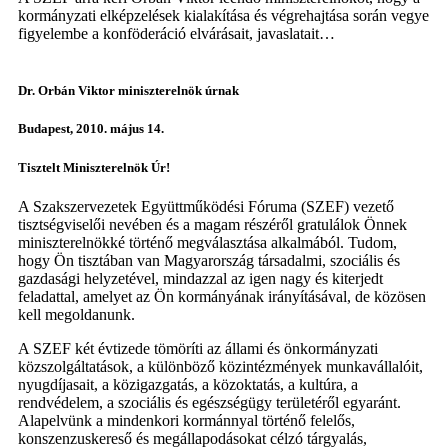
kormányzati elképzelések kialakítása és végrehajtása során vegye
figyelembe a konföderáció elvárásait, javaslatait…
Dr. Orbán Viktor miniszterelnök úrnak
Budapest, 2010. május 14.
Tisztelt Miniszterelnök Úr!
A Szakszervezetek Együttműködési Fóruma (SZEF) vezető
tisztségviselői nevében és a magam részéről gratulálok Önnek
miniszterelnökké történő megválasztása alkalmából. Tudom,
hogy Ön tisztában van Magyarország társadalmi, szociális és
gazdasági helyzetével, mindazzal az igen nagy és kiterjedt
feladattal, amelyet az Ön kormányának irányításával, de közösen
kell megoldanunk.
A SZEF két évtizede tömöríti az állami és önkormányzati
közszolgáltatások, a különböző közintézmények munkavállalóit,
nyugdíjasait, a közigazgatás, a közoktatás, a kultúra, a
rendvédelem, a szociális és egészségügy területéről egyaránt.
Alapelvünk a mindenkori kormánnyal történő felelős,
konszenzuskereső és megállapodásokat célzó tárgyalás,