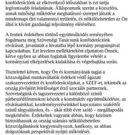
konföderációnk az elkövetkező időszakban is ezt tartja
legfontosabb feladatának. Álláspontunk szerint a közszféra,
annak minőségi működése meghatározó szerepet játszik a
mindennapi élet valamennyi területén, és nélkülözhetetlen az Ön
által is kívánt gazdasági teljesítmény eléréséhez.
A fentiek érdekében történő együttműködés reményében
fogalmazta meg Szövetségi Tanácsunk konföderációnk
elvárásait, javaslatait a hivatalba lépő kormány programjával
kapcsolatban. Ezt levelem mellékleteként eljuttatom Önnek,
kérve egyben az abban foglaltak figyelembe vételét a
kormányzati elképzelések kialakítása és végrehajtása során.
Tisztelettel kérem, hogy Ön és kormányának tagjai a
közszolgálati munkavállalók érdekeit védő ágazati
szakszervezeteket és konföderációjukat, a SZEF-et, tekintsék az
ország jövőjéért felelősséget érző szociális partnernek.
Szövetségünk és tagszervezetei a különböző szintű
párbeszédfórumokon készek a konstruktív együttműködésre, az
elvárásainkkal, kezdeményezéseinkkel kapcsolatos szakértői
szintű tárgyalásokra, és – akár több évre szóló – megállapodás
megkötésére. Érdekeltek vagyunk abban, hogy közösen
biztosíthassuk az ország számára nélkülözhetetlen
közszolgáltatások kiegyensúlyozott, hatékony, az abban
dolgozóknak perspektívát nyújtó működését.