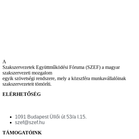
A
Szakszervezetek Együttműködési Fóruma (SZEF) a magyar
szakszervezeti mozgalom
egyik szövetségi rendszere, mely a közszféra munkavállalóinak
szakszervezeteit tömöríti.
ELÉRHETŐSÉG
1091 Budapest Üllői út 53/a I.15.
szef@szef.hu
TÁMOGATÓINK