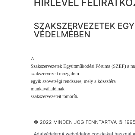
HÍRLEVÉL FELIRATKO
SZAKSZERVEZETEK EGY
VÉDELMÉBEN
A
Szakszervezetek Együttműködési Fóruma (SZEF) a m
szakszervezeti mozgalom
egyik szövetségi rendszere, mely a közszféra
munkavállalóinak
szakszervezeteit tömöríti.
© 2022 MINDEN JOG FENNTARTVA © 1995
Adatvédelem
A weboldalon cookie-kat használu