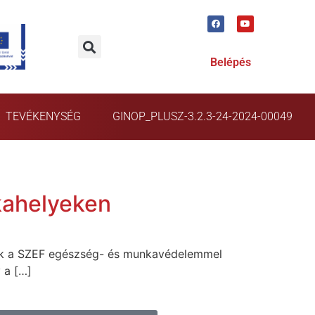
Belépés
TEVÉKENYSÉG
GINOP_PLUSZ-3.2.3-24-2024-00049
kahelyeken
ik a SZEF egészség- és munkavédelemmel
 a […]