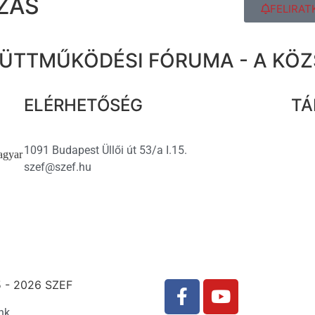
ZÁS
FELIRAT
ÜTTMŰKÖDÉSI FÓRUMA - A KÖ
ELÉRHETŐSÉG
TÁ
1091 Budapest Üllői út 53/a I.15.
agyar
szef@szef.hu
 - 2026 SZEF
nk