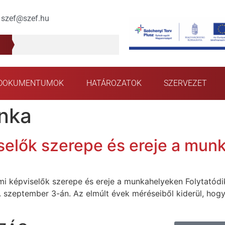
szef@szef.hu
DOKUMENTUMOK
HATÁROZATOK
SZERVEZET
nka
elők szerepe és ereje a mun
 képviselők szerepe és ereje a munkahelyeken Folytatód
szeptember 3-án. Az elmúlt évek méréseiből kiderül, hogy