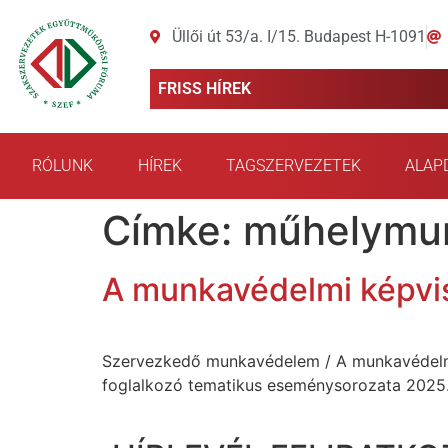
Üllői út 53/a. I/15. Budapest H-1091
FRISS HÍREK
RÓLUNK
HÍREK
TAGSZERVEZETEK
ALAP
Címke:
műhelymu
A munkavédelmi képvis
Szervezkedő munkavédelem / A munkavédelmi
foglalkozó tematikus eseménysorozata 2025. 