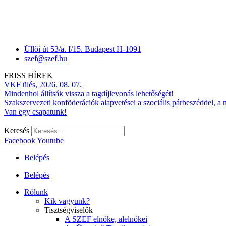
Üllői út 53/a. I/15. Budapest H-1091
szef@szef.hu
FRISS HÍREK
VKF ülés, 2026. 08. 07.
Mindenhol állítsák vissza a tagdíjlevonás lehetőségét!
Szakszervezeti konföderációk alapvetései a szociális párbeszéddel, a
Van egy csapatunk!
Keresés
Facebook
Youtube
Belépés
Belépés
Rólunk
Kik vagyunk?
Tisztségviselők
A SZEF elnöke, alelnökei