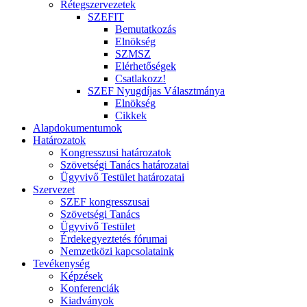
Rétegszervezetek
SZEFIT
Bemutatkozás
Elnökség
SZMSZ
Elérhetőségek
Csatlakozz!
SZEF Nyugdíjas Választmánya
Elnökség
Cikkek
Alapdokumentumok
Határozatok
Kongresszusi határozatok
Szövetségi Tanács határozatai
Ügyvivő Testület határozatai
Szervezet
SZEF kongresszusai
Szövetségi Tanács
Ügyvivő Testület
Érdekegyeztetés fórumai
Nemzetközi kapcsolataink
Tevékenység
Képzések
Konferenciák
Kiadványok