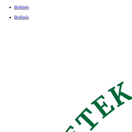
Ugrás
Belépés
a
Belépés
tartalomhoz