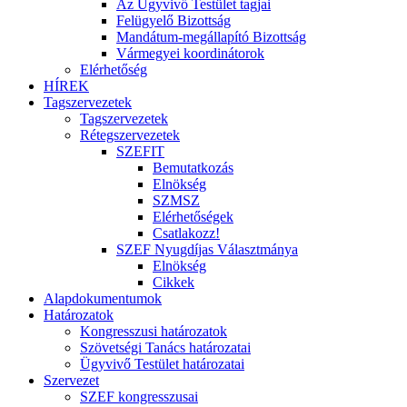
Az Ügyvivő Testület tagjai
Felügyelő Bizottság
Mandátum-megállapító Bizottság
Vármegyei koordinátorok
Elérhetőség
HÍREK
Tagszervezetek
Tagszervezetek
Rétegszervezetek
SZEFIT
Bemutatkozás
Elnökség
SZMSZ
Elérhetőségek
Csatlakozz!
SZEF Nyugdíjas Választmánya
Elnökség
Cikkek
Alapdokumentumok
Határozatok
Kongresszusi határozatok
Szövetségi Tanács határozatai
Ügyvivő Testület határozatai
Szervezet
SZEF kongresszusai