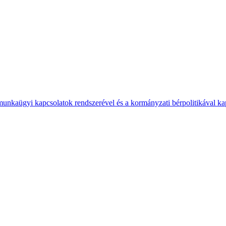
 munkaügyi kapcsolatok rendszerével és a kormányzati bérpolitikával k