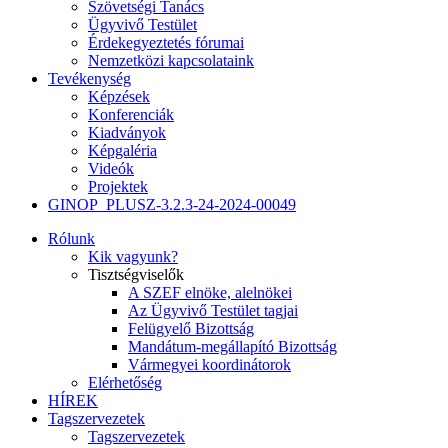
Szövetségi Tanács
Ügyvivő Testület
Érdekegyeztetés fórumai
Nemzetközi kapcsolataink
Tevékenység
Képzések
Konferenciák
Kiadványok
Képgaléria
Videók
Projektek
GINOP_PLUSZ-3.2.3-24-2024-00049
Rólunk
Kik vagyunk?
Tisztségviselők
A SZEF elnöke, alelnökei
Az Ügyvivő Testület tagjai
Felügyelő Bizottság
Mandátum-megállapító Bizottság
Vármegyei koordinátorok
Elérhetőség
HÍREK
Tagszervezetek
Tagszervezetek