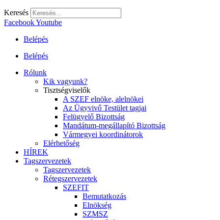
Keresés
Facebook
Youtube
Belépés
Belépés
Rólunk
Kik vagyunk?
Tisztségviselők
A SZEF elnöke, alelnökei
Az Ügyvivő Testület tagjai
Felügyelő Bizottság
Mandátum-megállapító Bizottság
Vármegyei koordinátorok
Elérhetőség
HÍREK
Tagszervezetek
Tagszervezetek
Rétegszervezetek
SZEFIT
Bemutatkozás
Elnökség
SZMSZ