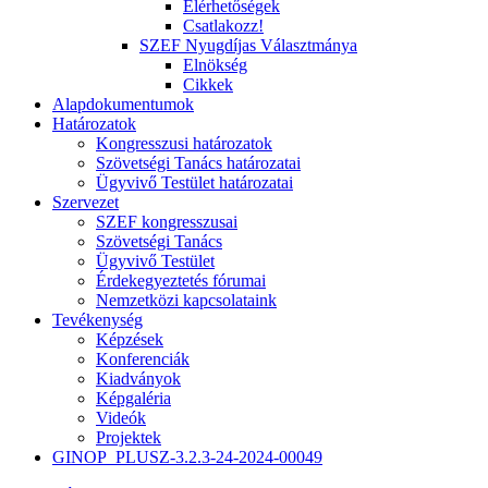
Elérhetőségek
Csatlakozz!
SZEF Nyugdíjas Választmánya
Elnökség
Cikkek
Alapdokumentumok
Határozatok
Kongresszusi határozatok
Szövetségi Tanács határozatai
Ügyvivő Testület határozatai
Szervezet
SZEF kongresszusai
Szövetségi Tanács
Ügyvivő Testület
Érdekegyeztetés fórumai
Nemzetközi kapcsolataink
Tevékenység
Képzések
Konferenciák
Kiadványok
Képgaléria
Videók
Projektek
GINOP_PLUSZ-3.2.3-24-2024-00049