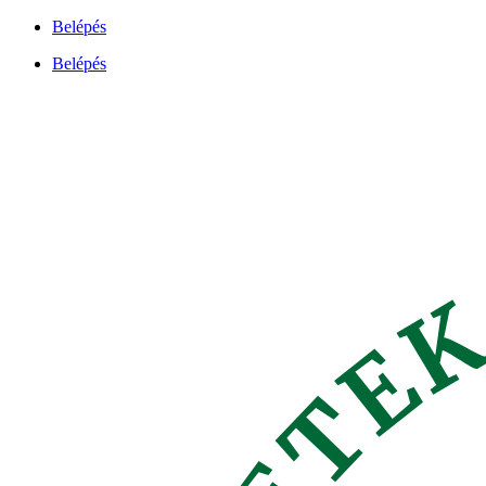
Ugrás
Belépés
a
Belépés
tartalomhoz