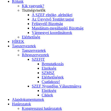
Rólunk
Kik vagyunk?
Tisztségviselők
A SZEF elnöke, alelnökei
Az Ügyvivő Testület tagjai
Felügyelő Bizottság
Mandátum-megállapító Bizottság
Vármegyei koordinátorok
Elérhetőség
HÍREK
Tagszervezetek
Tagszervezetek
Rétegszervezetek
SZEFIT
Bemutatkozás
Elnökség
SZMSZ
Elérhetőségek
Csatlakozz!
SZEF Nyugdíjas Választmánya
Elnökség
Cikkek
Alapdokumentumok
Határozatok
Kongresszusi határozatok