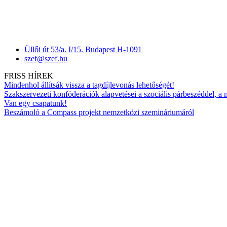
Üllői út 53/a. I/15. Budapest H-1091
szef@szef.hu
FRISS HÍREK
Mindenhol állítsák vissza a tagdíjlevonás lehetőségét!
Szakszervezeti konföderációk alapvetései a szociális párbeszéddel, a
Van egy csapatunk!
Beszámoló a Compass projekt nemzetközi szemináriumáról