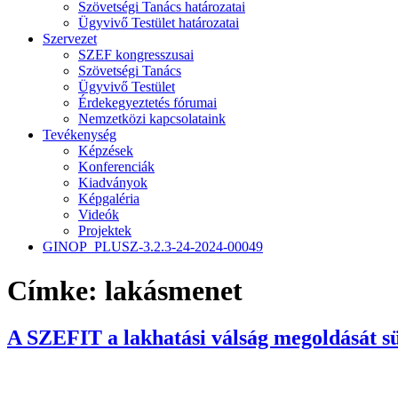
Szövetségi Tanács határozatai
Ügyvivő Testület határozatai
Szervezet
SZEF kongresszusai
Szövetségi Tanács
Ügyvivő Testület
Érdekegyeztetés fórumai
Nemzetközi kapcsolataink
Tevékenység
Képzések
Konferenciák
Kiadványok
Képgaléria
Videók
Projektek
GINOP_PLUSZ-3.2.3-24-2024-00049
Címke:
lakásmenet
A SZEFIT a lakhatási válság megoldását sü