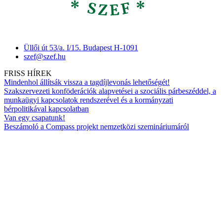
Üllői út 53/a. I/15. Budapest H-1091
szef@szef.hu
FRISS HÍREK
Mindenhol állítsák vissza a tagdíjlevonás lehetőségét!
Szakszervezeti konföderációk alapvetései a szociális párbeszéddel, a
munkaügyi kapcsolatok rendszerével és a kormányzati
bérpolitikával kapcsolatban
Van egy csapatunk!
Beszámoló a Compass projekt nemzetközi szemináriumáról