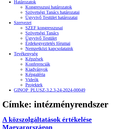
Határozatok
Kongresszusi határozatok
Szövetségi Tanács határozatai
Ügyvivő Testület határozatai
Szervezet
SZEF kongresszusai
Szövetségi Tanács
Ügyvivő Testület
Érdekegyeztetés fórumai
Nemzetközi kapcsolataink
Tevékenység
Képzések
Konferenciák
Kiadványok
Képgaléria
Videók
Projektek
GINOP_PLUSZ-3.2.3-24-2024-00049
Címke:
intézményrendszer
A közszolgáltatások értékelése
Magyarországon