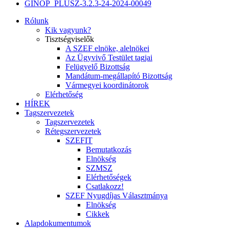
GINOP_PLUSZ-3.2.3-24-2024-00049
Rólunk
Kik vagyunk?
Tisztségviselők
A SZEF elnöke, alelnökei
Az Ügyvivő Testület tagjai
Felügyelő Bizottság
Mandátum-megállapító Bizottság
Vármegyei koordinátorok
Elérhetőség
HÍREK
Tagszervezetek
Tagszervezetek
Rétegszervezetek
SZEFIT
Bemutatkozás
Elnökség
SZMSZ
Elérhetőségek
Csatlakozz!
SZEF Nyugdíjas Választmánya
Elnökség
Cikkek
Alapdokumentumok