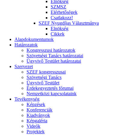
Elnökség
SZMSZ
Elérhetőségek
Csatlakozz!
SZEF Nyugdíjas Választmánya
Elnökség
Cikkek
Alapdokumentumok
Határozatok
Kongresszusi határozatok
Szövetségi Tanács határozatai
Ügyvivő Testület határozatai
Szervezet
SZEF kongresszusai
Szövetségi Tanács
Ügyvivő Testület
Érdekegyeztetés fórumai
Nemzetközi kapcsolataink
Tevékenység
Képzések
Konferenciák
Kiadványok
Képgaléria
Videók
Projektek