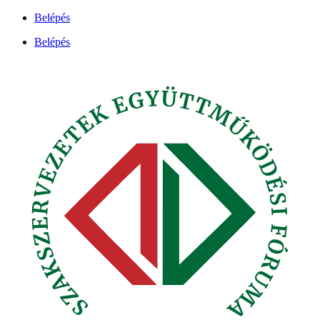
Ugrás
Belépés
a
Belépés
tartalomhoz