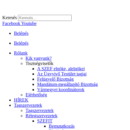
Keresés
Facebook
Youtube
Belépés
Belépés
Rólunk
Kik vagyunk?
Tisztségviselők
A SZEF elnöke, alelnökei
Az Ügyvivő Testület tagjai
Felügyelő Bizottság
Mandátum-megállapító Bizottság
Vármegyei koordinátorok
Elérhetőség
HÍREK
Tagszervezetek
Tagszervezetek
Rétegszervezetek
SZEFIT
Bemutatkozás