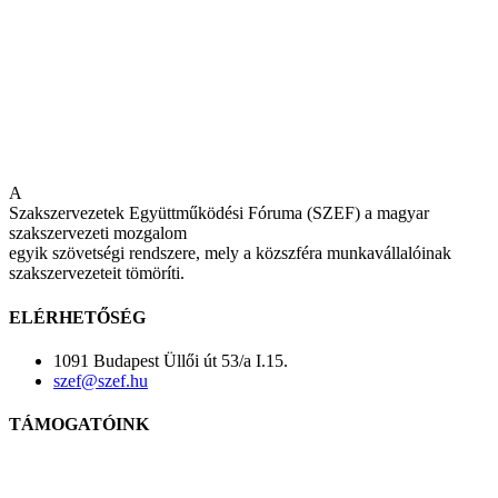
A
Szakszervezetek Együttműködési Fóruma (SZEF) a magyar
szakszervezeti mozgalom
egyik szövetségi rendszere, mely a közszféra munkavállalóinak
szakszervezeteit tömöríti.
ELÉRHETŐSÉG
1091 Budapest Üllői út 53/a I.15.
szef@szef.hu
TÁMOGATÓINK