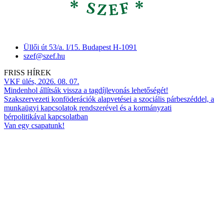
Üllői út 53/a. I/15. Budapest H-1091
szef@szef.hu
FRISS HÍREK
VKF ülés, 2026. 08. 07.
Mindenhol állítsák vissza a tagdíjlevonás lehetőségét!
Szakszervezeti konföderációk alapvetései a szociális párbeszéddel, a
munkaügyi kapcsolatok rendszerével és a kormányzati
bérpolitikával kapcsolatban
Van egy csapatunk!