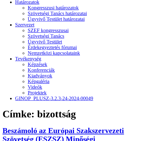
Határozatok
Kongresszusi határozatok
Szövetségi Tanács határozatai
Ügyvivő Testület határozatai
Szervezet
SZEF kongresszusai
Szövetségi Tanács
Ügyvivő Testület
Érdekegyeztetés fórumai
Nemzetközi kapcsolataink
Tevékenység
Képzések
Konferenciák
Kiadványok
Képgaléria
Videók
Projektek
GINOP_PLUSZ-3.2.3-24-2024-00049
Címke:
bizottság
Beszámoló az Európai Szakszervezeti
Szövetség (ESZSZ) Minőségi