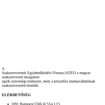
A
Szakszervezetek Együttműködési Fóruma (SZEF) a magyar
szakszervezeti mozgalom
egyik szövetségi rendszere, mely a közszféra munkavállalóinak
szakszervezeteit tömöríti.
ELÉRHETŐSÉG
1091 Budapest Üllői út 53/a I.15.