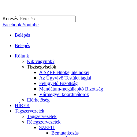
Keresés
Facebook
Youtube
Belépés
Belépés
Rólunk
Kik vagyunk?
Tisztségviselők
A SZEF elnöke, alelnökei
Az Ügyvivő Testület tagjai
Felügyelő Bizottság
Mandátum-megállapító Bizottság
Vármegyei koordinátorok
Elérhetőség
HÍREK
Tagszervezetek
Tagszervezetek
Rétegszervezetek
SZEFIT
Bemutatkozás