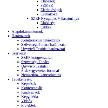
Elnökség
SZMSZ
Elérhetőségek
Csatlakozz!
SZEF Nyugdíjas Választmánya
Elnökség
Cikkek
Alapdokumentumok
Határozatok
Kongresszusi határozatok
Szövetségi Tanács határozatai
Ügyvivő Testület határozatai
Szervezet
SZEF kongresszusai
Szövetségi Tanács
Ügyvivő Testület
Érdekegyeztetés fórumai
Nemzetközi kapcsolataink
Tevékenység
Képzések
Konferenciák
Kiadványok
Képgaléria
Videók
Projektek