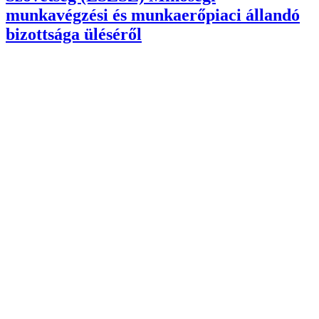
munkavégzési és munkaerőpiaci állandó
bizottsága üléséről