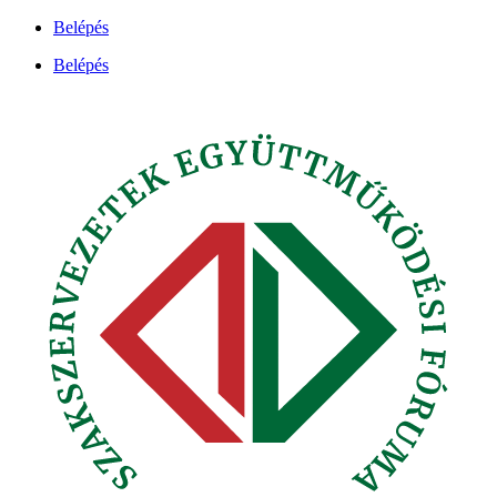
Ugrás
Belépés
a
Belépés
tartalomhoz