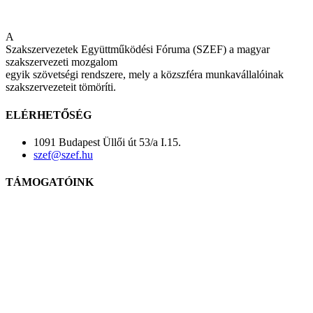
A
Szakszervezetek Együttműködési Fóruma (SZEF) a magyar
szakszervezeti mozgalom
egyik szövetségi rendszere, mely a közszféra munkavállalóinak
szakszervezeteit tömöríti.
ELÉRHETŐSÉG
1091 Budapest Üllői út 53/a I.15.
szef@szef.hu
TÁMOGATÓINK