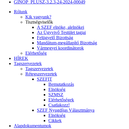
GINOP_PLUSZ-3.2.3-24-2024-00049
Rólunk
Kik vagyunk?
Tisztségviselők
A SZEF elnöke, alelnökei
Az Ügyvivő Testület tagjai
Felügyelő Bizottság
Mandátum-megállapító Bizottság
Vármegyei koordinátorok
Elérhetőség
HÍREK
Tagszervezetek
Tagszervezetek
Rétegszervezetek
SZEFIT
Bemutatkozás
Elnökség
SZMSZ
Elérhetőségek
Csatlakozz!
SZEF Nyugdíjas Választmánya
Elnökség
Cikkek
Alapdokumentumok