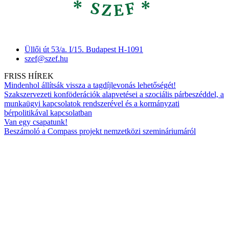
Üllői út 53/a. I/15. Budapest H-1091
szef@szef.hu
FRISS HÍREK
Mindenhol állítsák vissza a tagdíjlevonás lehetőségét!
Szakszervezeti konföderációk alapvetései a szociális párbeszéddel, a
munkaügyi kapcsolatok rendszerével és a kormányzati
bérpolitikával kapcsolatban
Van egy csapatunk!
Beszámoló a Compass projekt nemzetközi szemináriumáról