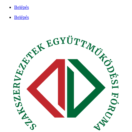
Ugrás
Belépés
a
Belépés
tartalomhoz