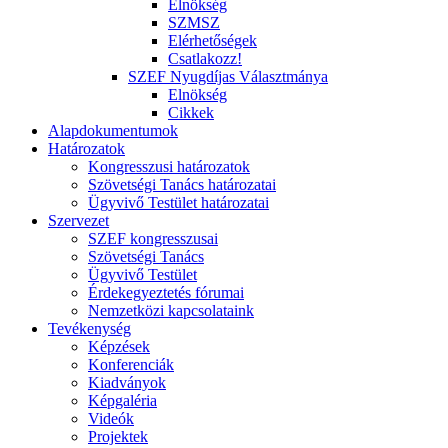
Elnökség
SZMSZ
Elérhetőségek
Csatlakozz!
SZEF Nyugdíjas Választmánya
Elnökség
Cikkek
Alapdokumentumok
Határozatok
Kongresszusi határozatok
Szövetségi Tanács határozatai
Ügyvivő Testület határozatai
Szervezet
SZEF kongresszusai
Szövetségi Tanács
Ügyvivő Testület
Érdekegyeztetés fórumai
Nemzetközi kapcsolataink
Tevékenység
Képzések
Konferenciák
Kiadványok
Képgaléria
Videók
Projektek