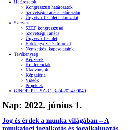
Határozatok
Kongresszusi határozatok
Szövetségi Tanács határozatai
Ügyvivő Testület határozatai
Szervezet
SZEF kongresszusai
Szövetségi Tanács
Ügyvivő Testület
Érdekegyeztetés fórumai
Nemzetközi kapcsolataink
Tevékenység
Képzések
Konferenciák
Kiadványok
Képgaléria
Videók
Projektek
GINOP_PLUSZ-3.2.3-24-2024-00049
Nap:
2022. június 1.
Jog és érdek a munka világában – A
munkajogi jogalkotás és jogalkalmazás