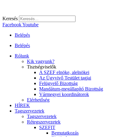
Keresés
Facebook
Youtube
Belépés
Belépés
Rólunk
Kik vagyunk?
Tisztségviselők
A SZEF elnöke, alelnökei
Az Ügyvivő Testület tagjai
Felügyelő Bizottság
Mandátum-megállapító Bizottság
Vármegyei koordinátorok
Elérhetőség
HÍREK
Tagszervezetek
Tagszervezetek
Rétegszervezetek
SZEFIT
Bemutatkozás