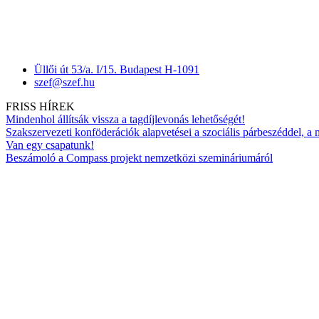
Üllői út 53/a. I/15. Budapest H-1091
szef@szef.hu
FRISS HÍREK
Mindenhol állítsák vissza a tagdíjlevonás lehetőségét!
Szakszervezeti konföderációk alapvetései a szociális párbeszéddel, a
Van egy csapatunk!
Beszámoló a Compass projekt nemzetközi szemináriumáról