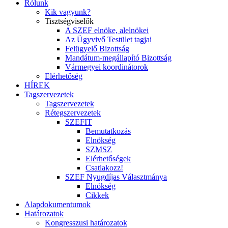
Rólunk
Kik vagyunk?
Tisztségviselők
A SZEF elnöke, alelnökei
Az Ügyvivő Testület tagjai
Felügyelő Bizottság
Mandátum-megállapító Bizottság
Vármegyei koordinátorok
Elérhetőség
HÍREK
Tagszervezetek
Tagszervezetek
Rétegszervezetek
SZEFIT
Bemutatkozás
Elnökség
SZMSZ
Elérhetőségek
Csatlakozz!
SZEF Nyugdíjas Választmánya
Elnökség
Cikkek
Alapdokumentumok
Határozatok
Kongresszusi határozatok