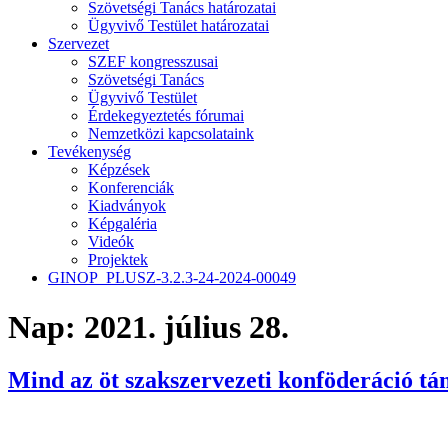
Szövetségi Tanács határozatai
Ügyvivő Testület határozatai
Szervezet
SZEF kongresszusai
Szövetségi Tanács
Ügyvivő Testület
Érdekegyeztetés fórumai
Nemzetközi kapcsolataink
Tevékenység
Képzések
Konferenciák
Kiadványok
Képgaléria
Videók
Projektek
GINOP_PLUSZ-3.2.3-24-2024-00049
Nap:
2021. július 28.
Mind az öt szakszervezeti konföderáció 