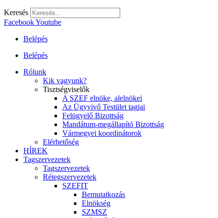
Keresés
Facebook
Youtube
Belépés
Belépés
Rólunk
Kik vagyunk?
Tisztségviselők
A SZEF elnöke, alelnökei
Az Ügyvivő Testület tagjai
Felügyelő Bizottság
Mandátum-megállapító Bizottság
Vármegyei koordinátorok
Elérhetőség
HÍREK
Tagszervezetek
Tagszervezetek
Rétegszervezetek
SZEFIT
Bemutatkozás
Elnökség
SZMSZ