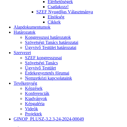
Elérhetőségek
Csatlakozz!
SZEF Nyugdíjas Választmánya
Elnökség
Cikkek
Alapdokumentumok
Határozatok
Kongresszusi határozatok
Szövetségi Tanács határozatai
Ügyvivő Testület határozatai
Szervezet
SZEF kongresszusai
Szövetségi Tanács
Ügyvivő Testület
Érdekegyeztetés fórumai
Nemzetközi kapcsolataink
Tevékenység
Képzések
Konferenciák
Kiadványok
Képgaléria
Videók
Projektek
GINOP_PLUSZ-3.2.3-24-2024-00049