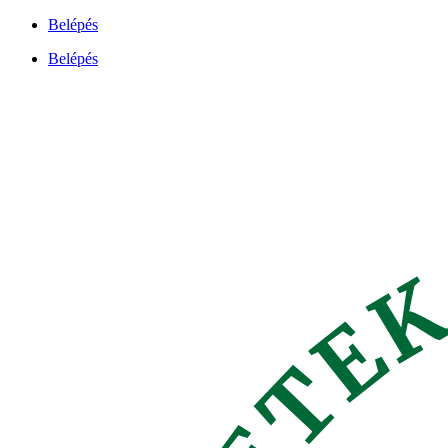
Ugrás
Belépés
a
Belépés
tartalomhoz