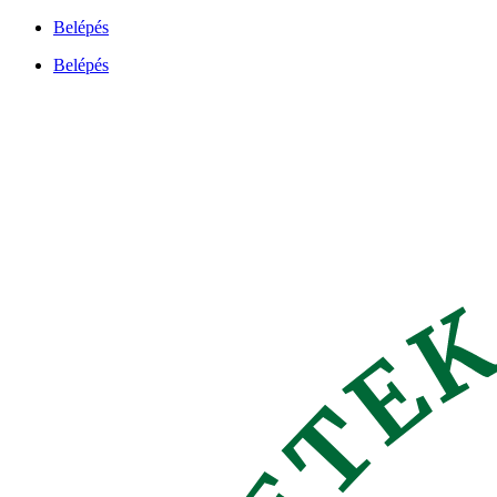
Ugrás
Belépés
a
Belépés
tartalomhoz