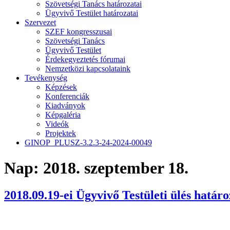
Szövetségi Tanács határozatai
Ügyvivő Testület határozatai
Szervezet
SZEF kongresszusai
Szövetségi Tanács
Ügyvivő Testület
Érdekegyeztetés fórumai
Nemzetközi kapcsolataink
Tevékenység
Képzések
Konferenciák
Kiadványok
Képgaléria
Videók
Projektek
GINOP_PLUSZ-3.2.3-24-2024-00049
Nap:
2018. szeptember 18.
2018.09.19-ei Ügyvivő Testületi ülés határo