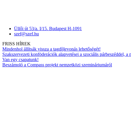
Üllői út 53/a. I/15. Budapest H-1091
szef@szef.hu
FRISS HÍREK
Mindenhol állítsák vissza a tagdíjlevonás lehetőségét!
Szakszervezeti konföderációk alapvetései a szociális párbeszéddel, a
Van egy csapatunk!
Beszámoló a Compass projekt nemzetközi szemináriumáról