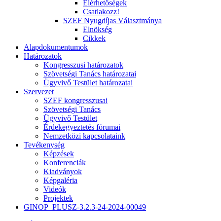
Elérhetőségek
Csatlakozz!
SZEF Nyugdíjas Választmánya
Elnökség
Cikkek
Alapdokumentumok
Határozatok
Kongresszusi határozatok
Szövetségi Tanács határozatai
Ügyvivő Testület határozatai
Szervezet
SZEF kongresszusai
Szövetségi Tanács
Ügyvivő Testület
Érdekegyeztetés fórumai
Nemzetközi kapcsolataink
Tevékenység
Képzések
Konferenciák
Kiadványok
Képgaléria
Videók
Projektek
GINOP_PLUSZ-3.2.3-24-2024-00049