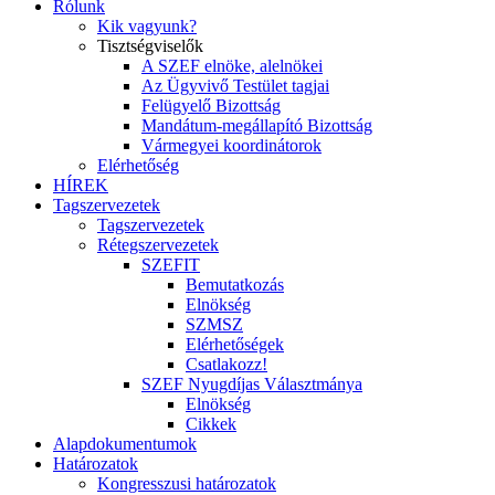
Rólunk
Kik vagyunk?
Tisztségviselők
A SZEF elnöke, alelnökei
Az Ügyvivő Testület tagjai
Felügyelő Bizottság
Mandátum-megállapító Bizottság
Vármegyei koordinátorok
Elérhetőség
HÍREK
Tagszervezetek
Tagszervezetek
Rétegszervezetek
SZEFIT
Bemutatkozás
Elnökség
SZMSZ
Elérhetőségek
Csatlakozz!
SZEF Nyugdíjas Választmánya
Elnökség
Cikkek
Alapdokumentumok
Határozatok
Kongresszusi határozatok