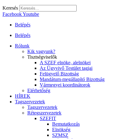
Keresés
Facebook
Youtube
Belépés
Belépés
Rólunk
Kik vagyunk?
Tisztségviselők
A SZEF elnöke, alelnökei
Az Ügyvivő Testület tagjai
Felügyelő Bizottság
Mandátum-megállapító Bizottság
Vármegyei koordinátorok
Elérhetőség
HÍREK
Tagszervezetek
Tagszervezetek
Rétegszervezetek
SZEFIT
Bemutatkozás
Elnökség
SZMSZ