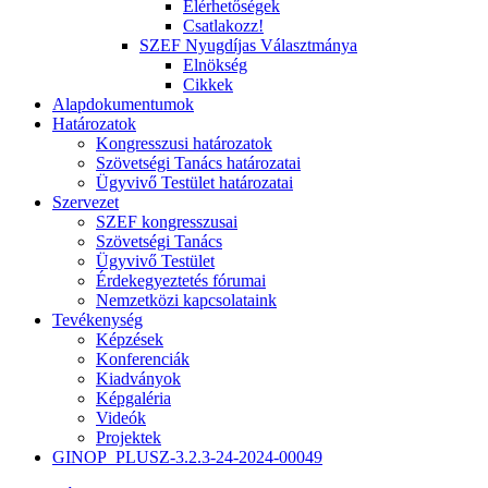
Elérhetőségek
Csatlakozz!
SZEF Nyugdíjas Választmánya
Elnökség
Cikkek
Alapdokumentumok
Határozatok
Kongresszusi határozatok
Szövetségi Tanács határozatai
Ügyvivő Testület határozatai
Szervezet
SZEF kongresszusai
Szövetségi Tanács
Ügyvivő Testület
Érdekegyeztetés fórumai
Nemzetközi kapcsolataink
Tevékenység
Képzések
Konferenciák
Kiadványok
Képgaléria
Videók
Projektek
GINOP_PLUSZ-3.2.3-24-2024-00049