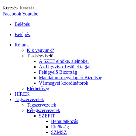
Keresés
Facebook
Youtube
Belépés
Belépés
Rólunk
Kik vagyunk?
Tisztségviselők
A SZEF elnöke, alelnökei
Az Ügyvivő Testület tagjai
Felügyelő Bizottság
Mandátum-megállapító Bizottság
Vármegyei koordinátorok
Elérhetőség
HÍREK
Tagszervezetek
Tagszervezetek
Rétegszervezetek
SZEFIT
Bemutatkozás
Elnökség
SZMSZ