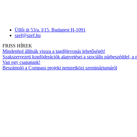
Üllői út 53/a. I/15. Budapest H-1091
szef@szef.hu
FRISS HÍREK
Mindenhol állítsák vissza a tagdíjlevonás lehetőségét!
Szakszervezeti konföderációk alapvetései a szociális párbeszéddel, a
Van egy csapatunk!
Beszámoló a Compass projekt nemzetközi szemináriumáról