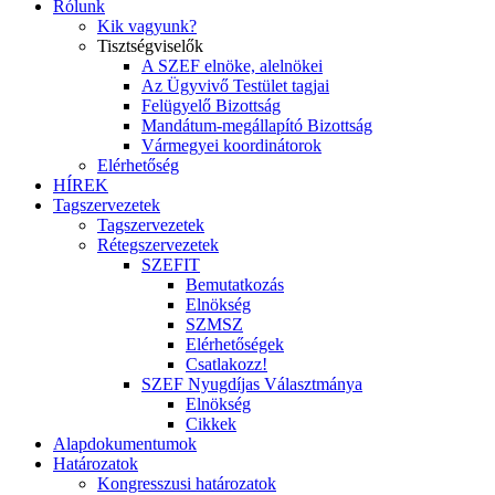
Rólunk
Kik vagyunk?
Tisztségviselők
A SZEF elnöke, alelnökei
Az Ügyvivő Testület tagjai
Felügyelő Bizottság
Mandátum-megállapító Bizottság
Vármegyei koordinátorok
Elérhetőség
HÍREK
Tagszervezetek
Tagszervezetek
Rétegszervezetek
SZEFIT
Bemutatkozás
Elnökség
SZMSZ
Elérhetőségek
Csatlakozz!
SZEF Nyugdíjas Választmánya
Elnökség
Cikkek
Alapdokumentumok
Határozatok
Kongresszusi határozatok