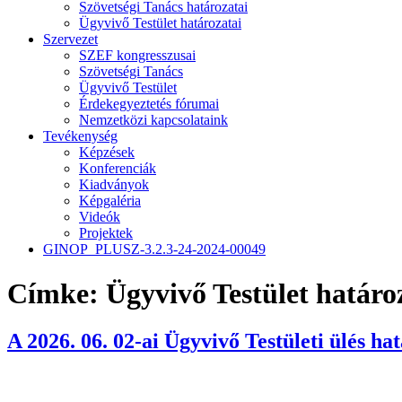
Szövetségi Tanács határozatai
Ügyvivő Testület határozatai
Szervezet
SZEF kongresszusai
Szövetségi Tanács
Ügyvivő Testület
Érdekegyeztetés fórumai
Nemzetközi kapcsolataink
Tevékenység
Képzések
Konferenciák
Kiadványok
Képgaléria
Videók
Projektek
GINOP_PLUSZ-3.2.3-24-2024-00049
Címke:
Ügyvivő Testület határo
A 2026. 06. 02-ai Ügyvivő Testületi ülés ha