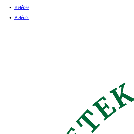
Ugrás
Belépés
a
Belépés
tartalomhoz