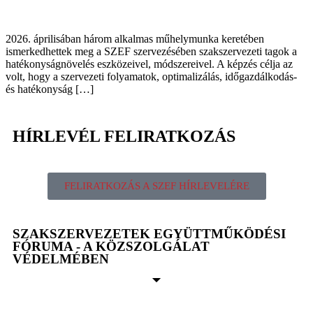
2026. áprilisában három alkalmas műhelymunka keretében
ismerkedhettek meg a SZEF szervezésében szakszervezeti tagok a
hatékonyságnövelés eszközeivel, módszereivel. A képzés célja az
volt, hogy a szervezeti folyamatok, optimalizálás, időgazdálkodás-
és hatékonyság […]
HÍRLEVÉL FELIRATKOZÁS
FELIRATKOZÁS A SZEF HÍRLEVELÉRE
SZAKSZERVEZETEK EGYÜTTMŰKÖDÉSI
FÓRUMA - A KÖZSZOLGÁLAT
VÉDELMÉBEN