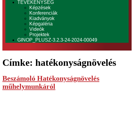
TEVÉKENYSÉG
Képzések
Konferenciák
Kiadványok
Képgaléria
Videók
Projektek
GINOP_PLUSZ-3.2.3-24-2024-00049
Címke:
hatékonyságnövelés
Beszámoló Hatékonyságnövelés
műhelymunkáról