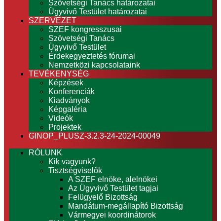
Szövetségi Tanács határozatai
Ügyvivő Testület határozatai
SZERVEZET
SZEF kongresszusai
Szövetségi Tanács
Ügyvivő Testület
Érdekegyeztetés fórumai
Nemzetközi kapcsolataink
TEVÉKENYSÉG
Képzések
Konferenciák
Kiadványok
Képgaléria
Videók
Projektek
GINOP_PLUSZ-3.2.3-24-2024-00049
RÓLUNK
Kik vagyunk?
Tisztségviselők
A SZEF elnöke, alelnökei
Az Ügyvivő Testület tagjai
Felügyelő Bizottság
Mandátum-megállapító Bizottság
Vármegyei koordinátorok