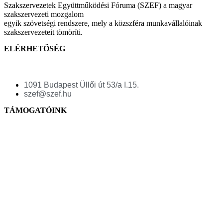
Szakszervezetek Együttműködési Fóruma (SZEF) a magyar
szakszervezeti mozgalom
egyik szövetségi rendszere, mely a közszféra munkavállalóinak
szakszervezeteit tömöríti.
ELÉRHETŐSÉG
1091 Budapest Üllői út 53/a I.15.
szef@szef.hu
TÁMOGATÓINK