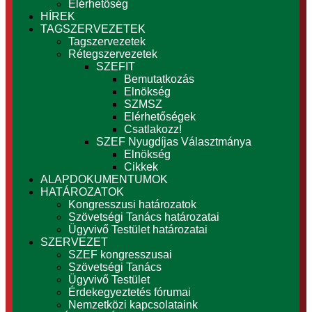
Elérhetőség
HÍREK
TAGSZERVEZETEK
Tagszervezetek
Rétegszervezetek
SZEFIT
Bemutatkozás
Elnökség
SZMSZ
Elérhetőségek
Csatlakozz!
SZEF Nyugdíjas Választmánya
Elnökség
Cikkek
ALAPDOKUMENTUMOK
HATÁROZATOK
Kongresszusi határozatok
Szövetségi Tanács határozatai
Ügyvivő Testület határozatai
SZERVEZET
SZEF kongresszusai
Szövetségi Tanács
Ügyvivő Testület
Érdekegyeztetés fórumai
Nemzetközi kapcsolataink