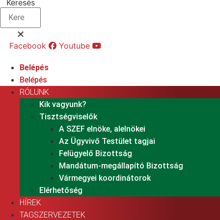
Keresés
Facebook
Youtube
Belépés
Belépés
RÓLUNK
Kik vagyunk?
Tisztségviselők
A SZEF elnöke, alelnökei
Az Ügyvivő Testület tagjai
Felügyelő Bizottság
Mandátum-megállapító Bizottság
Vármegyei koordinátorok
Elérhetőség
HÍREK
TAGSZERVEZETEK