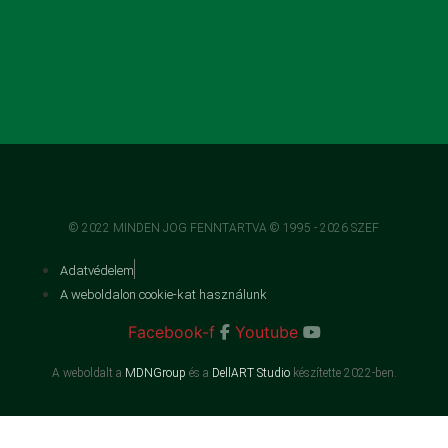
© 2022 MINDEN JOG FENNTARTVA © 1995 - 2026 SZEF
Adatvédelem
A weboldalon cookie-kat használunk
Facebook-f
Youtube
A weboldalt a
MDNGroup
és a
DellART Studio
készítette 2022-ben.