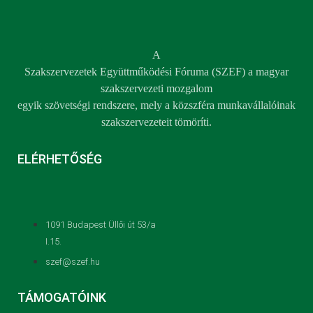
A
Szakszervezetek Együttműködési Fóruma (SZEF) a magyar
szakszervezeti mozgalom
egyik szövetségi rendszere, mely a közszféra munkavállalóinak
szakszervezeteit tömöríti.
ELÉRHETŐSÉG
1091 Budapest Üllői út 53/a
I.15.
szef@szef.hu
TÁMOGATÓINK