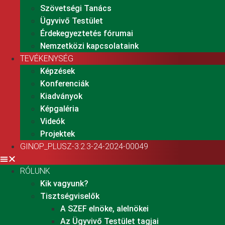
Szövetségi Tanács
Ügyvivő Testület
Érdekegyeztetés fórumai
Nemzetközi kapcsolataink
TEVÉKENYSÉG
Képzések
Konferenciák
Kiadványok
Képgaléria
Videók
Projektek
GINOP_PLUSZ-3.2.3-24-2024-00049
RÓLUNK
Kik vagyunk?
Tisztségviselők
A SZEF elnöke, alelnökei
Az Ügyvivő Testület tagjai