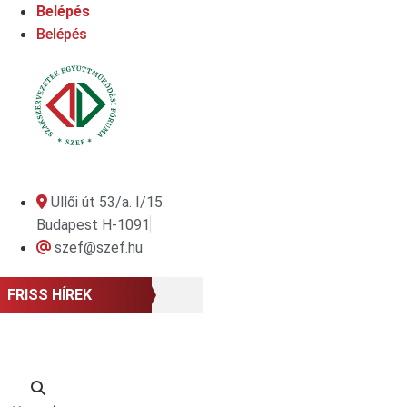
Ugrás
Belépés
a
Belépés
tartalomhoz
Üllői út 53/a. I/15.
Budapest H-1091
szef@szef.hu
FRISS HÍREK