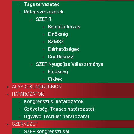
Tagszervezetek
Rétegszervezetek
SZEFIT
Bemutatkozás
Elnökség
SZMSZ
Elérhetőségek
Csatlakozz!
SZEF Nyugdíjas Választmánya
Elnökség
Cikkek
ALAPDOKUMENTUMOK
HATÁROZATOK
Kongresszusi határozatok
Szövetségi Tanács határozatai
Ügyvivő Testület határozatai
SZERVEZET
SZEF kongresszusai