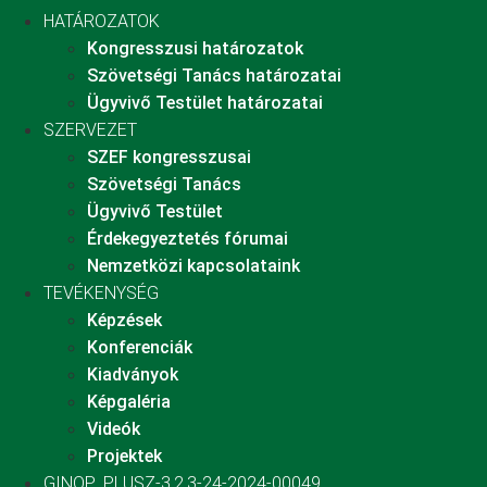
HATÁROZATOK
Kongresszusi határozatok
Szövetségi Tanács határozatai
Ügyvivő Testület határozatai
SZERVEZET
SZEF kongresszusai
Szövetségi Tanács
Ügyvivő Testület
Érdekegyeztetés fórumai
Nemzetközi kapcsolataink
TEVÉKENYSÉG
Képzések
Konferenciák
Kiadványok
Képgaléria
Videók
Projektek
GINOP_PLUSZ-3.2.3-24-2024-00049