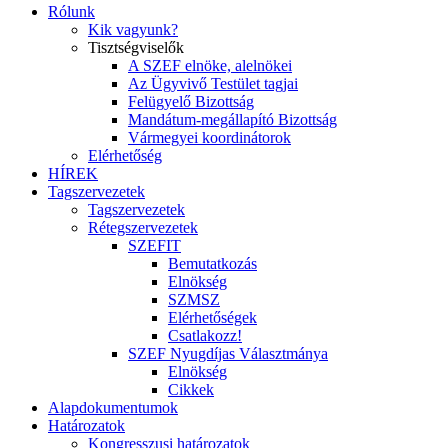
Rólunk
Kik vagyunk?
Tisztségviselők
A SZEF elnöke, alelnökei
Az Ügyvivő Testület tagjai
Felügyelő Bizottság
Mandátum-megállapító Bizottság
Vármegyei koordinátorok
Elérhetőség
HÍREK
Tagszervezetek
Tagszervezetek
Rétegszervezetek
SZEFIT
Bemutatkozás
Elnökség
SZMSZ
Elérhetőségek
Csatlakozz!
SZEF Nyugdíjas Választmánya
Elnökség
Cikkek
Alapdokumentumok
Határozatok
Kongresszusi határozatok