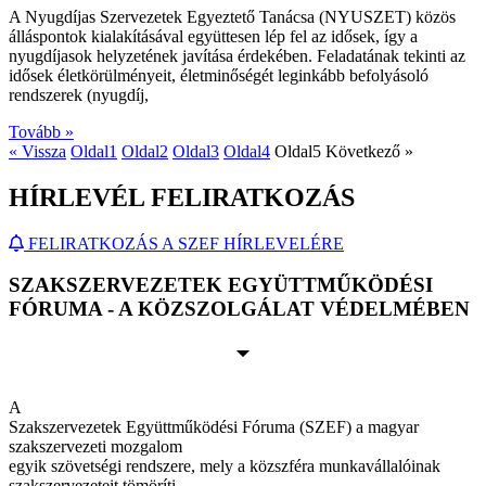
A Nyugdíjas Szervezetek Egyeztető Tanácsa (NYUSZET) közös
álláspontok kialakításával együttesen lép fel az idősek, így a
nyugdíjasok helyzetének javítása érdekében. Feladatának tekinti az
idősek életkörülményeit, életminőségét leginkább befolyásoló
rendszerek (nyugdíj,
Tovább »
« Vissza
Oldal
1
Oldal
2
Oldal
3
Oldal
4
Oldal
5
Következő »
HÍRLEVÉL FELIRATKOZÁS
FELIRATKOZÁS A SZEF HÍRLEVELÉRE
SZAKSZERVEZETEK EGYÜTTMŰKÖDÉSI
FÓRUMA - A KÖZSZOLGÁLAT VÉDELMÉBEN
A
Szakszervezetek Együttműködési Fóruma (SZEF) a magyar
szakszervezeti mozgalom
egyik szövetségi rendszere, mely a közszféra munkavállalóinak
szakszervezeteit tömöríti.