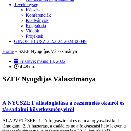
Tevékenység
Képzések
Konferenciák
Kiadványok
Képgaléria
Videók
Projektek
GINOP_PLUSZ-3.2.3-24-2024-00049
Home
»
SZEF Nyugdíjas Választmánya
Frissítve:
május 13, 2022
4:48 du.
SZEF Nyugdíjas Választmánya
A NYUSZET állásfoglalása a rezsiemelés okairól és
társadalmi következményeiről
ALAPVETÉSEK: 1. A fogyasztókat és nem a fogyasztást kell
támogatni. 2. A háztartás, a család és ne a fogyasztási hely legyen a