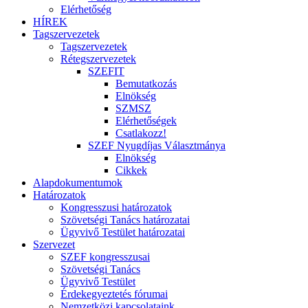
Elérhetőség
HÍREK
Tagszervezetek
Tagszervezetek
Rétegszervezetek
SZEFIT
Bemutatkozás
Elnökség
SZMSZ
Elérhetőségek
Csatlakozz!
SZEF Nyugdíjas Választmánya
Elnökség
Cikkek
Alapdokumentumok
Határozatok
Kongresszusi határozatok
Szövetségi Tanács határozatai
Ügyvivő Testület határozatai
Szervezet
SZEF kongresszusai
Szövetségi Tanács
Ügyvivő Testület
Érdekegyeztetés fórumai
Nemzetközi kapcsolataink