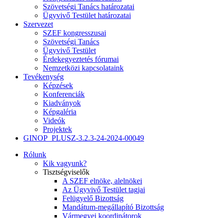
Szövetségi Tanács határozatai
Ügyvivő Testület határozatai
Szervezet
SZEF kongresszusai
Szövetségi Tanács
Ügyvivő Testület
Érdekegyeztetés fórumai
Nemzetközi kapcsolataink
Tevékenység
Képzések
Konferenciák
Kiadványok
Képgaléria
Videók
Projektek
GINOP_PLUSZ-3.2.3-24-2024-00049
Rólunk
Kik vagyunk?
Tisztségviselők
A SZEF elnöke, alelnökei
Az Ügyvivő Testület tagjai
Felügyelő Bizottság
Mandátum-megállapító Bizottság
Vármegyei koordinátorok