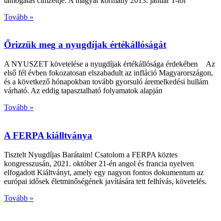
támogatás címzettje. A magyar kormány 2013. január 1-től
Tovább »
Őrizzük meg a nyugdíjak értékállóságát
A NYUSZET követelése a nyugdíjak értékállósága érdekében Az
első fél évben fokozatosan elszabadult az infláció Magyarországon,
és a következő hónapokban tovább gyorsuló áremelkedési hullám
várható. Az eddig tapasztalható folyamatok alapján
Tovább »
A FERPA kiálltványa
Tisztelt Nyugdíjas Barátaim! Csatolom a FERPA köztes
kongresszusán, 2021. október 21-én angol és francia nyelven
elfogadott Kiáltványt, amely egy nagyon fontos dokumentum az
európai idősek életminőségének javítására tett felhívás, követelés.
Tovább »