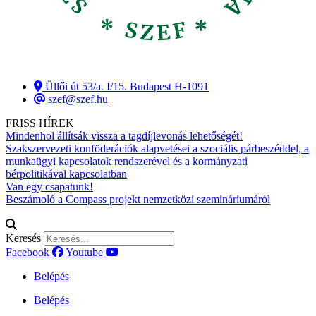
Üllői út 53/a. I/15. Budapest H-1091
szef@szef.hu
FRISS HÍREK
Mindenhol állítsák vissza a tagdíjlevonás lehetőségét!
Szakszervezeti konföderációk alapvetései a szociális párbeszéddel, a
munkaügyi kapcsolatok rendszerével és a kormányzati
bérpolitikával kapcsolatban
Van egy csapatunk!
Beszámoló a Compass projekt nemzetközi szemináriumáról
Keresés
Facebook
Youtube
Belépés
Belépés