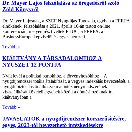
Dr. Mayer Lajos felszólalása az öregedésről szóló
Zöld Könyvről
Dr. Mayer Lajosnak, a SZEF Nyugdíjas Tagozata, egyben a FERPA
elnökének, felszólalása a 2021. április 16-án tartott on-line
konferencián, melyen részt vettek ETUC, a FERPA, a
BusinessEurope képviselői és egyes nemzeti
Tovább »
KIÁLTVÁNY A TÁRSADALOMHOZ A
NYUSZET 12 PONTJA
Nyílt levél a politikai pártokhoz, a törvényhozókhoz A
nyugdíjrendszer totális átalakítását, a vegyes indexálás bevezetését, a
nyugdíjbiztosítás önálló szakmai intézményrendszerének
visszaállítását követeli egyebek között a döntéshozóknak írt
kiáltványában a
Tovább »
JAVASLATOK a nyugdíjrendszer korszerűsítésére,
egyes, 2023-tól bevezethető intézkedésekre