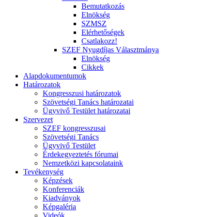
Bemutatkozás
Elnökség
SZMSZ
Elérhetőségek
Csatlakozz!
SZEF Nyugdíjas Választmánya
Elnökség
Cikkek
Alapdokumentumok
Határozatok
Kongresszusi határozatok
Szövetségi Tanács határozatai
Ügyvivő Testület határozatai
Szervezet
SZEF kongresszusai
Szövetségi Tanács
Ügyvivő Testület
Érdekegyeztetés fórumai
Nemzetközi kapcsolataink
Tevékenység
Képzések
Konferenciák
Kiadványok
Képgaléria
Videók