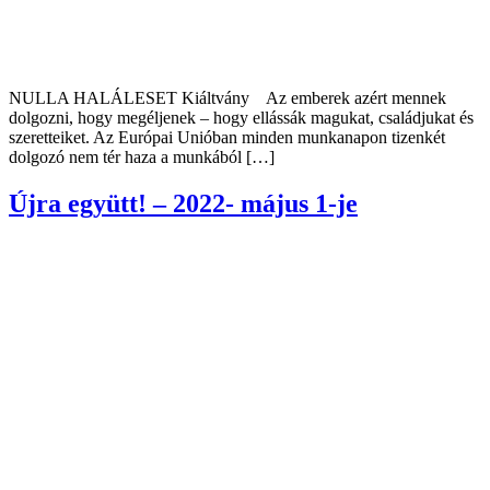
NULLA HALÁLESET Kiáltvány Az emberek azért mennek
dolgozni, hogy megéljenek – hogy ellássák magukat, családjukat és
szeretteiket. Az Európai Unióban minden munkanapon tizenkét
dolgozó nem tér haza a munkából […]
Újra együtt! – 2022- május 1-je