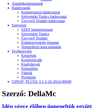
Alapdokumentumok
Határozatok
Kongresszusi határozatok
Szövetségi Tanács határozatai
Ügyvivő Testület határozatai
Szervezet
SZEF kongresszusai
Szövetségi Tanács
Ügyvivő Testület
Érdekegyeztetés fórumai
Nemzetközi kapcsolataink
Tevékenység
Képzések
Konferenciák
Kiadványok
Képgaléria
Videók
Projektek
GINOP_PLUSZ-3.2.3-24-2024-00049
Szerző:
DellaMc
Idén végre élőben ünnepeltük együtt