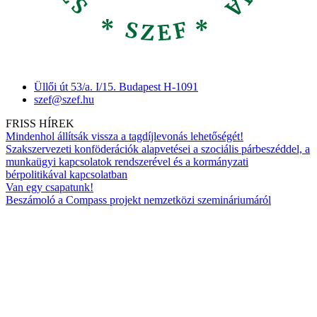
Üllői út 53/a. I/15. Budapest H-1091
szef@szef.hu
FRISS HÍREK
Mindenhol állítsák vissza a tagdíjlevonás lehetőségét!
Szakszervezeti konföderációk alapvetései a szociális párbeszéddel, a
munkaügyi kapcsolatok rendszerével és a kormányzati
bérpolitikával kapcsolatban
Van egy csapatunk!
Beszámoló a Compass projekt nemzetközi szemináriumáról