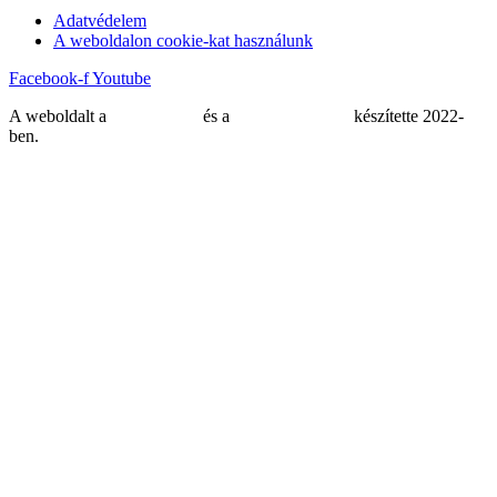
Adatvédelem
A weboldalon cookie-kat használunk
Facebook-f
Youtube
A weboldalt a
MDNGroup
és a
DellART Studio
készítette 2022-
ben.