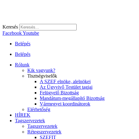
Keresés
Facebook
Youtube
Belépés
Belépés
Rólunk
Kik vagyunk?
Tisztségviselők
A SZEF elnöke, alelnökei
Az Ügyvivő Testület tagjai
Felügyelő Bizottság
Mandátum-megállapító Bizottság
Vármegyei koordinátorok
Elérhetőség
HÍREK
Tagszervezetek
Tagszervezetek
Rétegszervezetek
SZEFIT