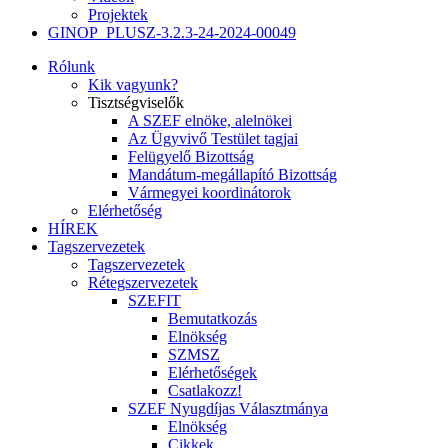
Projektek
GINOP_PLUSZ-3.2.3-24-2024-00049
Rólunk
Kik vagyunk?
Tisztségviselők
A SZEF elnöke, alelnökei
Az Ügyvivő Testület tagjai
Felügyelő Bizottság
Mandátum-megállapító Bizottság
Vármegyei koordinátorok
Elérhetőség
HÍREK
Tagszervezetek
Tagszervezetek
Rétegszervezetek
SZEFIT
Bemutatkozás
Elnökség
SZMSZ
Elérhetőségek
Csatlakozz!
SZEF Nyugdíjas Választmánya
Elnökség
Cikkek