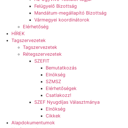
Felügyelő Bizottság
Mandátum-megállapító Bizottság
Vármegyei koordinátorok
Elérhetőség
HÍREK
Tagszervezetek
Tagszervezetek
Rétegszervezetek
SZEFIT
Bemutatkozás
Elnökség
SZMSZ
Elérhetőségek
Csatlakozz!
SZEF Nyugdíjas Választmánya
Elnökség
Cikkek
Alapdokumentumok