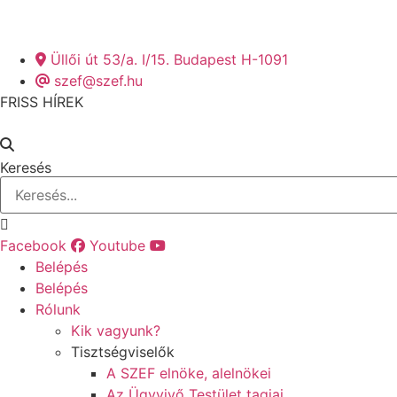
Üllői út 53/a. I/15. Budapest H-1091
szef@szef.hu
FRISS HÍREK
Keresés
Facebook
Youtube
Belépés
Belépés
Rólunk
Kik vagyunk?
Tisztségviselők
A SZEF elnöke, alelnökei
Az Ügyvivő Testület tagjai