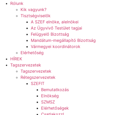
Rólunk
Kik vagyunk?
Tisztségviselők
A SZEF elnöke, alelnökei
Az Ügyvivő Testület tagjai
Felügyelő Bizottság
Mandátum-megállapító Bizottság
Vármegyei koordinátorok
Elérhetőség
HÍREK
Tagszervezetek
Tagszervezetek
Rétegszervezetek
SZEFIT
Bemutatkozás
Elnökség
SZMSZ
Elérhetőségek
Csatlakozz!