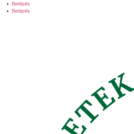
Ugrás
Belépés
a
Belépés
tartalomhoz