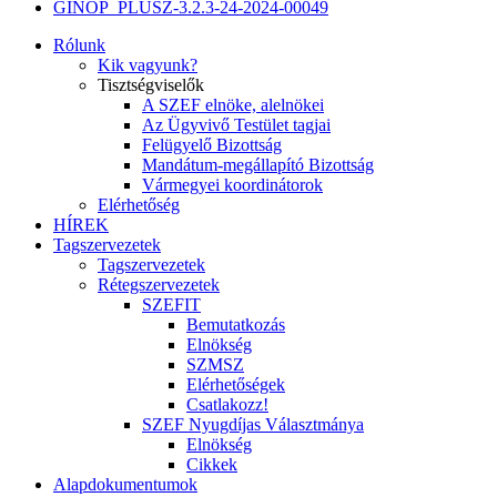
GINOP_PLUSZ-3.2.3-24-2024-00049
Rólunk
Kik vagyunk?
Tisztségviselők
A SZEF elnöke, alelnökei
Az Ügyvivő Testület tagjai
Felügyelő Bizottság
Mandátum-megállapító Bizottság
Vármegyei koordinátorok
Elérhetőség
HÍREK
Tagszervezetek
Tagszervezetek
Rétegszervezetek
SZEFIT
Bemutatkozás
Elnökség
SZMSZ
Elérhetőségek
Csatlakozz!
SZEF Nyugdíjas Választmánya
Elnökség
Cikkek
Alapdokumentumok