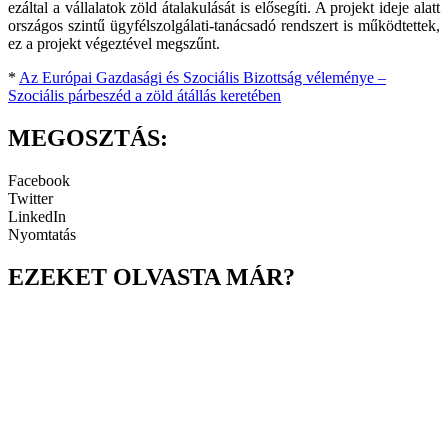
ezáltal a vállalatok zöld átalakulását is elősegíti. A projekt ideje alatt
országos szintű ügyfélszolgálati-tanácsadó rendszert is működtettek,
ez a projekt végeztével megszűnt.
*
Az Európai Gazdasági és Szociális Bizottság véleménye –
Szociális párbeszéd a zöld átállás keretében
MEGOSZTÁS:
Facebook
Twitter
LinkedIn
Nyomtatás
EZEKET OLVASTA MÁR?