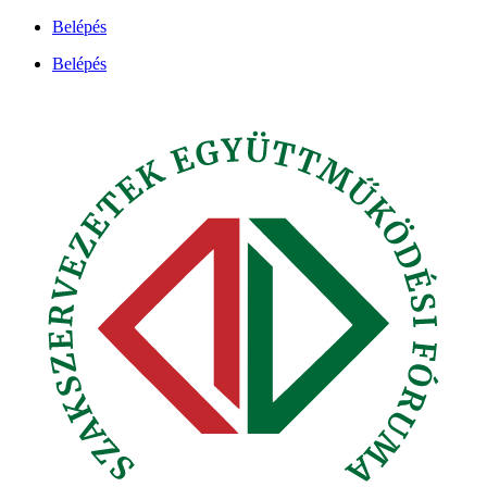
Ugrás
Belépés
a
Belépés
tartalomhoz