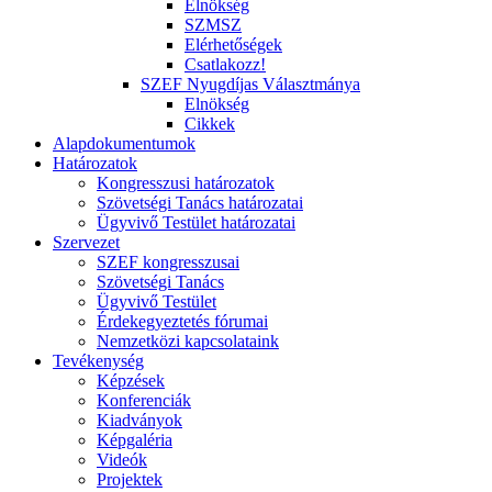
Elnökség
SZMSZ
Elérhetőségek
Csatlakozz!
SZEF Nyugdíjas Választmánya
Elnökség
Cikkek
Alapdokumentumok
Határozatok
Kongresszusi határozatok
Szövetségi Tanács határozatai
Ügyvivő Testület határozatai
Szervezet
SZEF kongresszusai
Szövetségi Tanács
Ügyvivő Testület
Érdekegyeztetés fórumai
Nemzetközi kapcsolataink
Tevékenység
Képzések
Konferenciák
Kiadványok
Képgaléria
Videók
Projektek