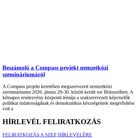
Beszámoló a Compass projekt nemzetközi
szemináriumáról
A Compass projekt keretében megszervezett nemzetközi
szemináriumra 2026. június 29-30. között került sor Brüsszelben. A
kétnapos rendezvény központi témája a szakszervezeti képviselők
politikai tudatosságának és demokratikus készségeinek megerősítése
volt a
HÍRLEVÉL FELIRATKOZÁS
FELIRATKOZÁS A SZEF HÍRLEVELÉRE