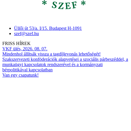
Üllői út 53/a. I/15. Budapest H-1091
szef@szef.hu
FRISS HÍREK
VKF ülés, 2026. 08. 07.
Mindenhol állítsák vissza a tagdíjlevonás lehetőségét!
Szakszervezeti konföderációk alapvetései a szociális párbeszéddel, a
munkaügyi kapcsolatok rendszerével és a kormányzati
bérpolitikával kapcsolatban
Van egy csapatunk!