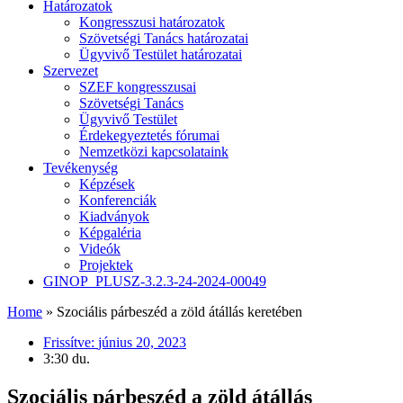
Határozatok
Kongresszusi határozatok
Szövetségi Tanács határozatai
Ügyvivő Testület határozatai
Szervezet
SZEF kongresszusai
Szövetségi Tanács
Ügyvivő Testület
Érdekegyeztetés fórumai
Nemzetközi kapcsolataink
Tevékenység
Képzések
Konferenciák
Kiadványok
Képgaléria
Videók
Projektek
GINOP_PLUSZ-3.2.3-24-2024-00049
Home
»
Szociális párbeszéd a zöld átállás keretében
Frissítve:
június 20, 2023
3:30 du.
Szociális párbeszéd a zöld átállás