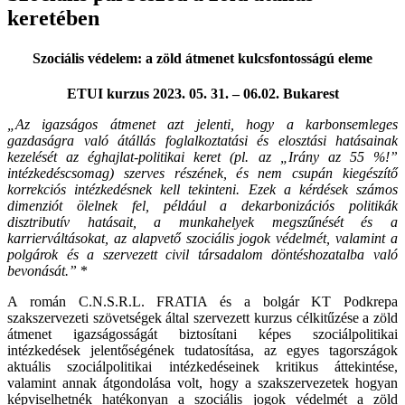
keretében
Szociális védelem: a zöld átmenet kulcsfontosságú eleme
ETUI kurzus 2023. 05. 31. – 06.02. Bukarest
„Az igazságos átmenet azt jelenti, hogy a karbonsemleges
gazdaságra való átállás foglalkoztatási és elosztási hatásainak
kezelését az éghajlat-politikai keret (pl. az „Irány az 55 %!”
intézkedéscsomag) szerves részének, és nem csupán kiegészítő
korrekciós intézkedésnek kell tekinteni. Ezek a kérdések számos
dimenziót ölelnek fel, például a dekarbonizációs politikák
disztributív hatásait, a munkahelyek megszűnését és a
karrierváltásokat, az alapvető szociális jogok védelmét, valamint a
polgárok és a szervezett civil társadalom döntéshozatalba való
bevonását.”
*
A román C.N.S.R.L. FRATIA és a bolgár KT Podkrepa
szakszervezeti szövetségek által szervezett kurzus célkitűzése a zöld
átmenet igazságosságát biztosítani képes szociálpolitikai
intézkedések jelentőségének tudatosítása, az egyes tagországok
aktuális szociálpolitikai intézkedéseinek kritikus áttekintése,
valamint annak átgondolása volt, hogy a szakszervezetek hogyan
képviselhetnék hatékonyan a szociális jogok védelmét a zöld