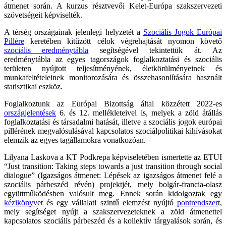
átmenet során. A kurzus résztvevői Kelet-Európa szakszervezeti
szövetségeit képviselték.
A térség országainak jelenlegi helyzetét a
Szociális Jogok Európai
Pillére
keretében kitűzött célok végrehajtását nyomon követő
szociális eredménytábla
segítségével tekintettük át. Az
eredménytábla az egyes tagországok foglalkoztatási és szociális
területen nyújtott teljesítményének, életkörülményeinek és
munkafeltételeinek monitorozására és összehasonlítására használt
statisztikai eszköz.
Foglalkoztunk az Európai Bizottság által közzétett 2022-es
országjelentések
6. és 12. mellékleteivel is, melyek a zöld átállás
foglalkoztatási és társadalmi hatását, illetve a szociális jogok európai
pillérének megvalósulásával kapcsolatos szociálpolitikai kihívásokat
elemzik az egyes tagállamokra vonatkozóan.
Lilyana Laskova a KT Podkrepa képviseletében ismertette az ETUI
“Just transition: Taking steps towards a just transition through social
dialogue” (Igazságos átmenet: Lépések az igazságos átmenet felé a
szociális párbeszéd révén) projektjét, mely bolgár-francia-olasz
együttműködésben valósult meg. Ennek során kidolgoztak egy
kézikönyv
et és egy vállalati szintű elemzést nyújtó
pontrendszer
t,
mely segítséget nyújt a szakszervezeteknek a zöld átmenettel
kapcsolatos szociális párbeszéd és a kollektív tárgyalások során, és