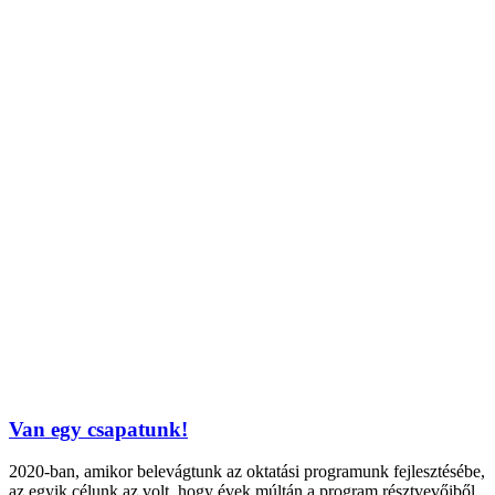
Van egy csapatunk!
2020-ban, amikor belevágtunk az oktatási programunk fejlesztésébe,
az egyik célunk az volt, hogy évek múltán a program résztvevőiből